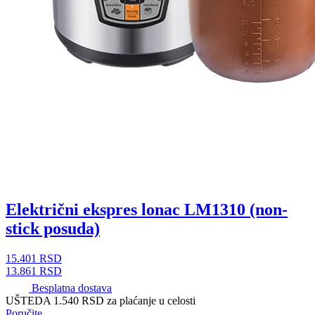
Električni ekspres lonac LM1310 (non-
stick posuda)
15.401
RSD
13.861
RSD
Besplatna dostava
UŠTEDA 1.540 RSD
za plaćanje u celosti
Poručite