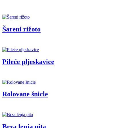
Šareni rižoto
Pileće pljeskavice
Rolovane šnicle
Brza lenja pita