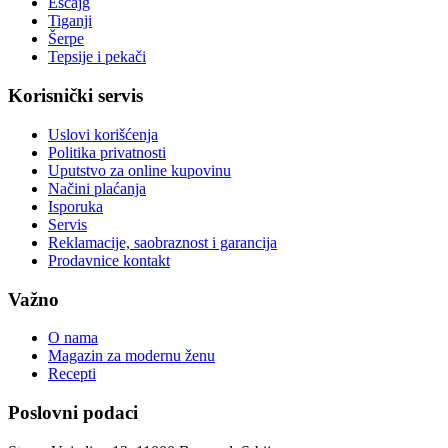
Escajg
Tiganji
Šerpe
Tepsije i pekači
Korisnički servis
Uslovi korišćenja
Politika privatnosti
Uputstvo za online kupovinu
Načini plaćanja
Isporuka
Servis
Reklamacije, saobraznost i garancija
Prodavnice kontakt
Važno
O nama
Magazin za modernu ženu
Recepti
Poslovni podaci