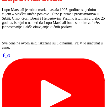
Lupo Marshall je robna marka nastala 1995. godine, sa jednim
ciljem – olakšati kućne poslove. Čine je firme i predstavništva u
Srbiji, Crnoj Gori, Bosni i Hercegovini. Pratimo istu misiju preko 25
godina, istrajni u nameri da Lupo Marshall bude sinonim za brže,
jednostavnije i lakše obavljanje kućnih poslova.
Sve cene na ovom sajtu iskazane su u dinarima. PDV je uračunat u
cenu.