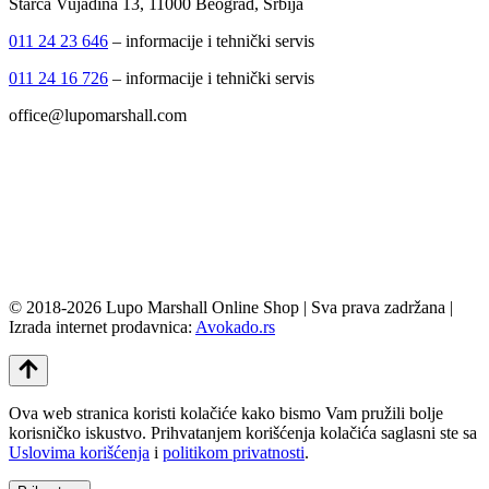
Starca Vujadina 13, 11000 Beograd, Srbija
011 24 23 646
– informacije i tehnički servis
011 24 16 726
– informacije i tehnički servis
office@lupomarshall.com
© 2018-2026 Lupo Marshall Online Shop | Sva prava zadržana |
Izrada internet prodavnica:
Avokado.rs
Ova web stranica koristi kolačiće kako bismo Vam pružili bolje
korisničko iskustvo. Prihvatanjem korišćenja kolačića saglasni ste sa
Uslovima korišćenja
i
politikom privatnosti
.