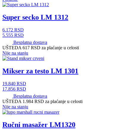
Super secko LM 1312
6.172
RSD
5.555
RSD
Besplatna dostava
UŠTEDA 617 RSD
za plaćanje u celosti
Nije na stanju
Mikser za testo LM 1301
19.840
RSD
17.856
RSD
Besplatna dostava
UŠTEDA 1.984 RSD
za plaćanje u celosti
Nije na stanju
Ručni masažer LM1320