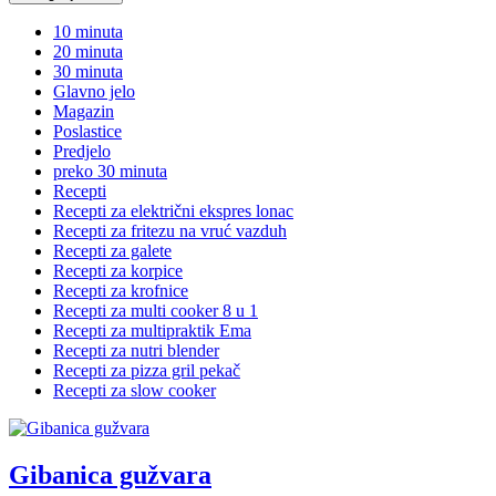
10 minuta
20 minuta
30 minuta
Glavno jelo
Magazin
Poslastice
Predjelo
preko 30 minuta
Recepti
Recepti za električni ekspres lonac
Recepti za fritezu na vruć vazduh
Recepti za galete
Recepti za korpice
Recepti za krofnice
Recepti za multi cooker 8 u 1
Recepti za multipraktik Ema
Recepti za nutri blender
Recepti za pizza gril pekač
Recepti za slow cooker
Gibanica gužvara