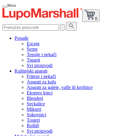
Meni
0
Pretražite
proizvode
Posuđe
Escajg
Šerpe
Tepsije i pekači
Tiganji
Svi proizvodi
Kuhinjski aparati
Friteze i pekači
Aparati za kafu
Aparati za galete, vafle ili krofnice
Ekspres lonci
Blenderi
Seckalice
Mikseri
Sokovnici
Tosteri
Roštilj
Svi proizvodi