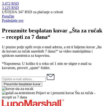
3.472
RSD
3.125
RSD
UŠTEDA 347 RSD
za plaćanje u celosti
Poručite
Pogledajte sve
Preuzmite besplatan kuvar „Šta za ručak
– recepti za 7 dana“
U prazno polje upiši svoju e-mail adresu, a mi ti šaljemo kuvar „šta
da kuvam za ručak narednih 7 dana?“ sa video materijalima i
spiskom namirnica za kupovinu.
*Napomena: U koliko ti u roku od 1 min ne stigne e-mail sa
kuvarom, proveri „spam“ folder.
Vaša
email
adresa
Preuzmite besplatan kuvar
Prijavi se i preuzmi kuvar
Šta za ručak -
recepti za 7 dana