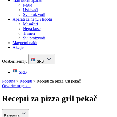
Mali kućni aparati
Pegle
Usisivači
Svi proizvodi
Aparati za negu i lepotu
Masažeri
Nega kose
Trimeri
Svi proizvodi
Magnetni nakit
Akcije
Odaberi zemlju
SRB
SRB
Početna
>
Recepti
>
Recepti za pizza gril pekač
Otvorite magazin
Recepti za pizza gril pekač
Kategorija