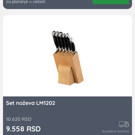
za plaćanje u celosti
Set noževa LM1202
10.620
RSD
9.558
RSD
Besplatna dostava