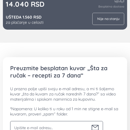
14.040
RSD
Besplatna dostava
UŠTEDA 1.560 RSD
Nije na stanju
za plaćanje u celosti
Preuzmite besplatan kuvar „Šta za
ručak – recepti za 7 dana“
U prazno polje upiši svoju e-mail adresu, a mi ti šaljemo
kuvar „šta da kuvam za ručak narednih 7 dana?“ sa video
materijalima i spiskom namirnica za kupovinu.
*Napomena: U koliko ti u roku od 1 min ne stigne e-mail sa
kuvarom, proveri „spam“ folder.
Vaša email adresa