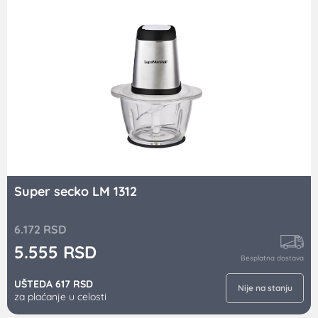
Super secko LM 1312
6.172
RSD
5.555
RSD
Besplatna dostava
UŠTEDA 617 RSD
Nije na stanju
za plaćanje u celosti