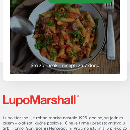
Šta za ručak - recepti za 7 dana
Lupo Marshall je robna marka nastala 1995. godine, sa jednim
ciljem – olakšati kućne poslove. Čine je firme i predstavništva u
Srbiji, Crnoj Gori, Bosni i Hercegovini. Pratimo istu misiju preko 25