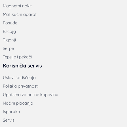
Magnetni nakit
Mali kućni aparati
Posuđe
Escajg
Tiganji
Šerpe
Tepsije i pekači
Korisnički servis
Uslovi korišćenja
Politika privatnosti
Uputstvo za online kupovinu
Načini plaćanja
Isporuka
Servis