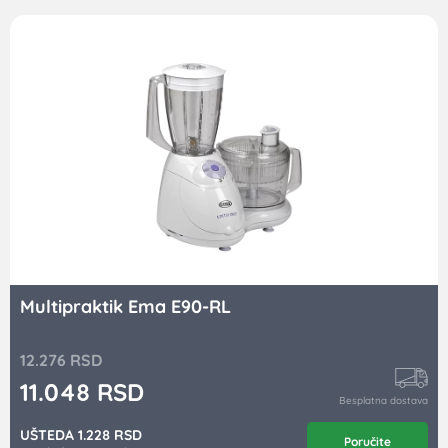
Multipraktik Ema E90-RL
12.276
RSD
11.048
RSD
Besplatna dostava
UŠTEDA 1.228 RSD
Poručite