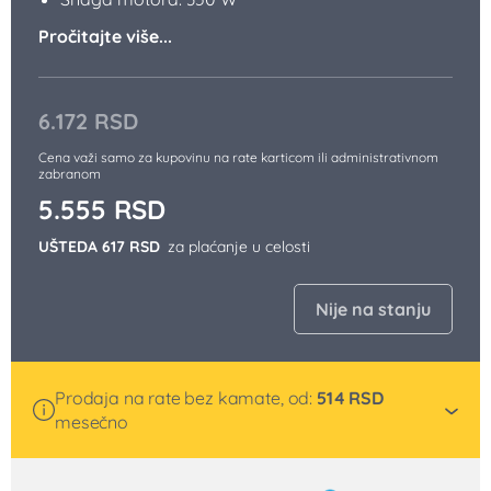
Pročitajte više...
6.172
RSD
Cena važi samo za kupovinu na rate karticom ili administrativnom
zabranom
5.555
RSD
UŠTEDA 617 RSD
za plaćanje u celosti
Nije na stanju
Prodaja na rate bez kamate, od:
514
RSD
mesečno