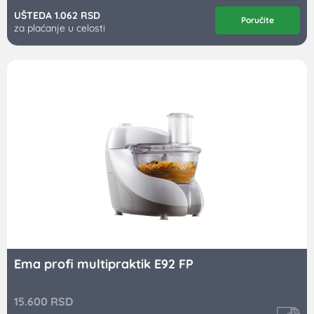
UŠTEDA 1.062 RSD
Poručite
za plaćanje u celosti
Ema profi multipraktik E92 FP
15.600
RSD