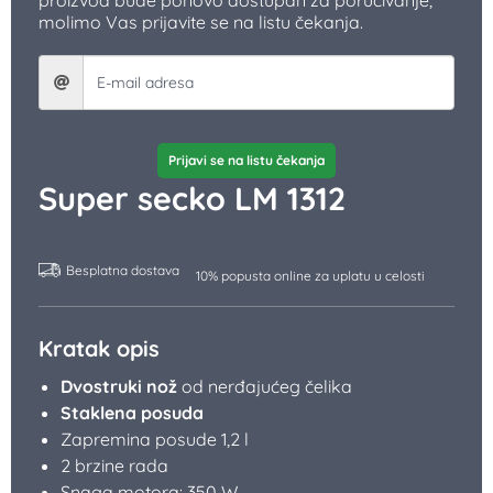
proizvod bude ponovo dostupan za poručivanje,
molimo Vas prijavite se na listu čekanja.
Prijavi se na listu čekanja
Super secko LM 1312
Besplatna dostava
10% popusta online za uplatu u celosti
Kratak opis
Dvostruki nož
od nerđajućeg čelika
Staklena posuda
Zapremina posude 1,2 l
2 brzine rada
Snaga motora: 350 W