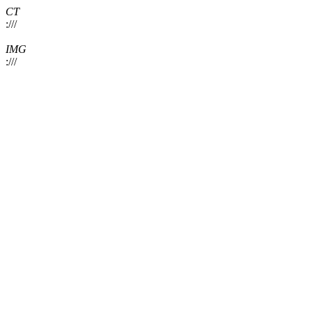
CT
:///
IMG
:///