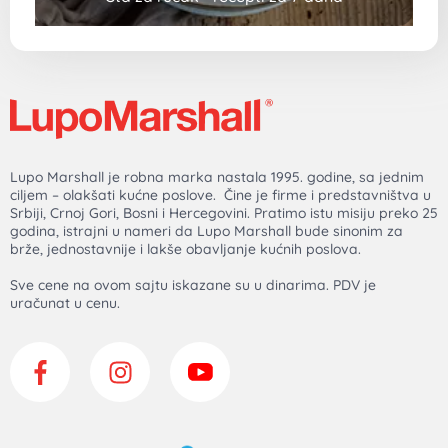
Lupo Marshall je robna marka nastala 1995. godine, sa jednim
ciljem – olakšati kućne poslove. Čine je firme i predstavništva u
Srbiji, Crnoj Gori, Bosni i Hercegovini. Pratimo istu misiju preko 25
godina, istrajni u nameri da Lupo Marshall bude sinonim za
brže, jednostavnije i lakše obavljanje kućnih poslova.
Sve cene na ovom sajtu iskazane su u dinarima. PDV je
uračunat u cenu.