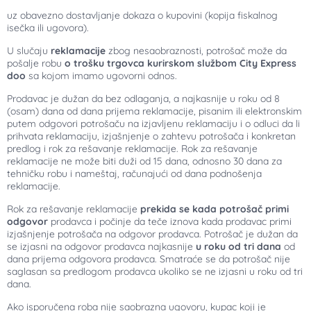
uz obavezno dostavljanje dokaza o kupovini (kopija fiskalnog
isečka ili ugovora).
U slučaju
reklamacije
zbog nesaobraznosti, potrošač može da
pošalje robu
o trošku trgovca kurirskom službom City Express
doo
sa kojom imamo ugovorni odnos.
Prodavac je dužan da bez odlaganja, a najkasnije u roku od 8
(osam) dana od dana prijema reklamacije, pisanim ili elektronskim
putem odgovori potrošaču na izjavljenu reklamaciju i o odluci da li
prihvata reklamaciju, izjašnjenje o zahtevu potrošača i konkretan
predlog i rok za rešavanje reklamacije. Rok za rešavanje
reklamacije ne može biti duži od 15 dana, odnosno 30 dana za
tehničku robu i nameštaj, računajući od dana podnošenja
reklamacije.
Rok za rešavanje reklamacije
prekida se kada potrošač primi
odgovor
prodavca i počinje da teče iznova kada prodavac primi
izjašnjenje potrošača na odgovor prodavca. Potrošač je dužan da
se izjasni na odgovor prodavca najkasnije
u roku od tri dana
od
dana prijema odgovora prodavca. Smatraće se da potrošač nije
saglasan sa predlogom prodavca ukoliko se ne izjasni u roku od tri
dana.
Ako isporučena roba nije saobrazna ugovoru, kupac koji je