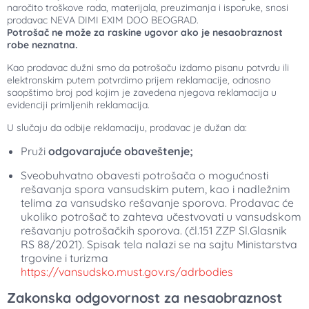
naročito troškove rada, materijala, preuzimanja i isporuke, snosi
prodavac NEVA DIMI EXIM DOO BEOGRAD.
Potrošač ne može za raskine ugovor ako je nesaobraznost
robe neznatna.
Kao prodavac dužni smo da potrošaču izdamo pisanu potvrdu ili
elektronskim putem potvrdimo prijem reklamacije, odnosno
saopštimo broj pod kojim je zavedena njegova reklamacija u
evidenciji primljenih reklamacija.
U slučaju da odbije reklamaciju, prodavac je dužan da:
Pruži
odgovarajuće obaveštenje;
Sveobuhvatno obavesti potrošača o mogućnosti
rešavanja spora vansudskim putem, kao i nadležnim
telima za vansudsko rešavanje sporova. Prodavac će
ukoliko potrošač to zahteva učestvovati u vansudskom
rešavanju potrošačkih sporova. (čl.151 ZZP Sl.Glasnik
RS 88/2021). Spisak tela nalazi se na sajtu Ministarstva
trgovine i turizma
https://vansudsko.must.gov.rs/adrbodies
Zakonska odgovornost za nesaobraznost