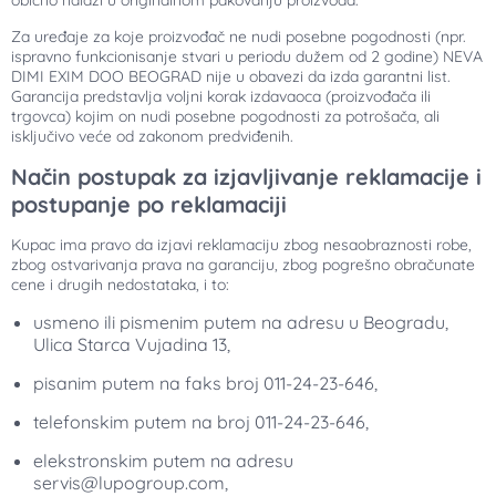
obično nalazi u originalnom pakovanju proizvoda.
Za uređaje za koje proizvođač ne nudi posebne pogodnosti (npr.
ispravno funkcionisanje stvari u periodu dužem od 2 godine) NEVA
DIMI EXIM DOO BEOGRAD nije u obavezi da izda garantni list.
Garancija predstavlja voljni korak izdavaoca (proizvođača ili
trgovca) kojim on nudi posebne pogodnosti za potrošača, ali
isključivo veće od zakonom predviđenih.
Način postupak za izjavljivanje reklamacije i
postupanje po reklamaciji
Kupac ima pravo da izjavi reklamaciju zbog nesaobraznosti robe,
zbog ostvarivanja prava na garanciju, zbog pogrešno obračunate
cene i drugih nedostataka, i to:
usmeno ili pismenim putem na adresu u Beogradu,
Ulica Starca Vujadina 13,
pisanim putem na faks broj 011-24-23-646,
telefonskim putem na broj 011-24-23-646,
elekstronskim putem na adresu
servis@lupogroup.com,