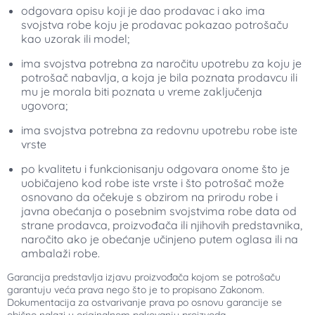
odgovara opisu koji je dao prodavac i ako ima
svojstva robe koju je prodavac pokazao potrošaču
kao uzorak ili model;
ima svojstva potrebna za naročitu upotrebu za koju je
potrošač nabavlja, a koja je bila poznata prodavcu ili
mu je morala biti poznata u vreme zaključenja
ugovora;
ima svojstva potrebna za redovnu upotrebu robe iste
vrste
po kvalitetu i funkcionisanju odgovara onome što je
uobičajeno kod robe iste vrste i što potrošač može
osnovano da očekuje s obzirom na prirodu robe i
javna obećanja o posebnim svojstvima robe data od
strane prodavca, proizvođača ili njihovih predstavnika,
naročito ako je obećanje učinjeno putem oglasa ili na
ambalaži robe.
Garancija predstavlja izjavu proizvođača kojom se potrošaču
garantuju veća prava nego što je to propisano Zakonom.
Dokumentacija za ostvarivanje prava po osnovu garancije se