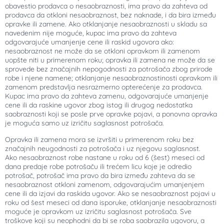
obavestio prodavca o nesaobraznosti, ima pravo da zahteva od
prodavca da otkloni nesaobraznost, bez naknade, i da bira između
opravke ili zamene. Ako otklanjanje nesaobraznosti u skladu sa
navedenim nije moguće, kupac ima pravo da zahteva
odgovarajuće umanjenje cene ili raskid ugovora ako:
nesaobraznost ne može da se otkloni opravkom ili zamenom
uopšte niti u primerenom roku; opravka ili zamena ne može da se
sprovede bez značajnih nepogodnosti za potrošača zbog prirode
robe i njene namene; otklanjanje nesaobraznostinosti opravkom ili
zamenom predstavlja nesrazmerno opterećenje za prodavca.
Kupac ima pravo da zahteva zamenu, odgovarajuće umanjenje
cene ili da raskine ugovor zbog istog ili drugog nedostatka
saobraznosti koji se posle prve opravke pojavi, a ponovna opravka
je moguća samo uz izričitu saglasnost potrošača.
Opravka ili zamena mora se izvršiti u primerenom roku bez
značajnih neugodnosti za potrošača i uz njegovu saglasnost.
Ako nesaobraznost robe nastane u roku od 6 (šest) meseci od
dana predaje robe potrošaču ili trećem licu koje je odredio
potrošač, potrošač ima pravo da bira između zahteva da se
nesaobraznost otkloni zamenom, odgovarajućim umanjenjem
cene ili da izjavi da raskida ugovor. Ako se nesaobraznost pojavi u
roku od šest meseci od dana isporuke, otklanjanje nesaobraznosti
moguće je opravkom uz izričitu saglasnost potrošača. Sve
troškove koji su neophodni da bi se roba saobrazila ugovoru, a