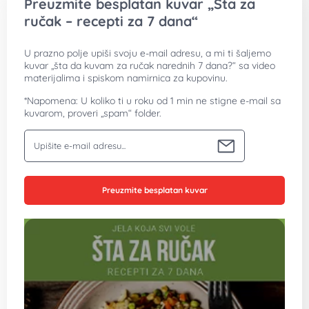
Preuzmite besplatan kuvar „Šta za
ručak – recepti za 7 dana“
U prazno polje upiši svoju e-mail adresu, a mi ti šaljemo
kuvar „šta da kuvam za ručak narednih 7 dana?“ sa video
materijalima i spiskom namirnica za kupovinu.
*Napomena: U koliko ti u roku od 1 min ne stigne e-mail sa
kuvarom, proveri „spam“ folder.
Vaša email adresa
Preuzmite besplatan kuvar