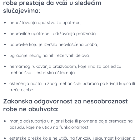
robe prestaje da važi u sledećim
slučajevima:
nepoštovanja uputstva za upotrebu,
nepravilne upotrebe i održavanja proizvoda,
popravke koju je izvršila neovlašćena osoba,
ugradnje neoriginalnih rezervnih delova,
nemarnog rukovanja proizvodom, koje ima za posledicu
mehanička ili estetska oštećenja,
oštećenja nastalih zbog mehaničkih udaraca po krivnji kupca ili
treće osobe.
Zakonska odgovornost za nesaobraznost
robe
ne obuhvata:
manja odstupanja u nijansi boje ili promene boje premaza na
posuđu, koje ne utiču na funkcionalnost
estetske greške koje ne utiču na funkciju i sigurnost korišćenja