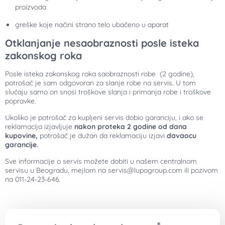
proizvoda
greške koje načini strano telo ubačeno u aparat
Otklanjanje nesaobraznosti posle isteka
zakonskog roka
Posle isteka zakonskog roka saobraznosti robe (2 godine),
potrošač je sam odgovoran za slanje robe na servis. U tom
slučaju samo on snosi troškove slanja i primanja robe i troškove
popravke.
Ukoliko je potrošač za kupljeni servis dobio garanciju, i ako se
reklamacija izjavljuje
nakon proteka 2 godine od dana
kupovine,
potrošač je dužan da reklamaciju izjavi
davaocu
garancije.
Sve informacije o servis možete dobiti u našem centralnom
servisu u Beogradu, mejlom na servis@lupogroup.com ili pozivom
na 011-24-23-646.