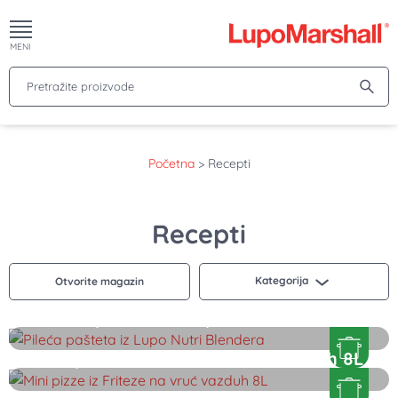
MENI
Pretražite proizvode
Početna
>
Recepti
Recepti
Kategorija
Otvorite magazin
Pileća pašteta iz Lupo Nutri Blendera
Mini pizze iz Friteze na vruć vazduh 8L