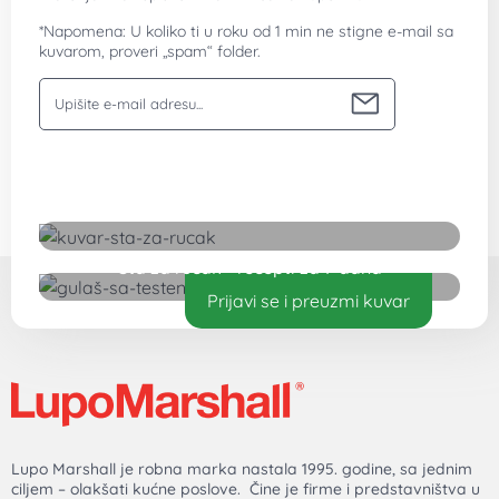
*Napomena: U koliko ti u roku od 1 min ne stigne e-mail sa
kuvarom, proveri „spam“ folder.
Vaša email adresa
Preuzmite besplatan kuvar
Šta za ručak - recepti za 7 dana
Prijavi se i preuzmi kuvar
Lupo Marshall je robna marka nastala 1995. godine, sa jednim
ciljem – olakšati kućne poslove. Čine je firme i predstavništva u