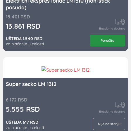
Električni ekspres lonac LM1310 (non-stick
posuda)
15.401
RSD
13.861
RSD
Besplatna dostava
UŠTEDA 1.540 RSD
Poručite
za plaćanje u celosti
Super secko LM 1312
6.172
RSD
5.555
RSD
Besplatna dostava
UŠTEDA 617 RSD
Nije na stanju
za plaćanje u celosti