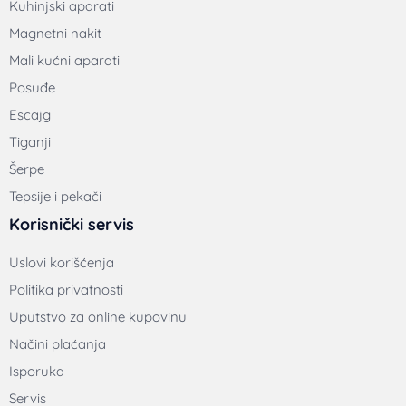
Kuhinjski aparati
Magnetni nakit
Mali kućni aparati
Posuđe
Escajg
Tiganji
Šerpe
Tepsije i pekači
Korisnički servis
Uslovi korišćenja
Politika privatnosti
Uputstvo za online kupovinu
Načini plaćanja
Isporuka
Servis