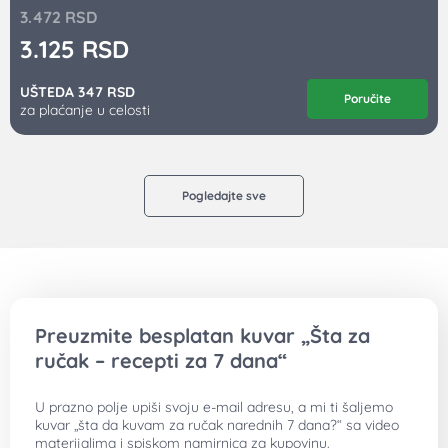
3.472
RSD
3.125
RSD
UŠTEDA 347 RSD
Poručite
za plaćanje u celosti
Pogledajte sve
Preuzmite besplatan kuvar „Šta za
ručak – recepti za 7 dana“
U prazno polje upiši svoju e-mail adresu, a mi ti šaljemo
kuvar „šta da kuvam za ručak narednih 7 dana?“ sa video
materijalima i spiskom namirnica za kupovinu.