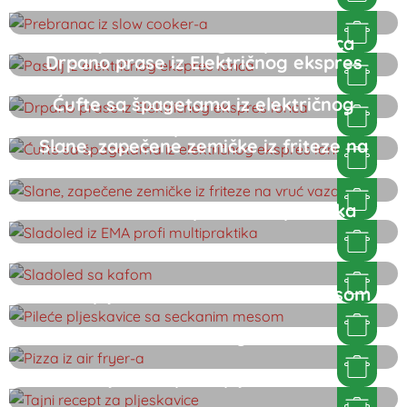
Prebranac iz slow cooker-a
Pasulj iz električnog ekspres lonca
Drpano prase iz Električnog ekspres
lonca
Ćufte sa špagetama iz električnog
ekspres lonca
Slane, zapečene zemičke iz friteze na
vruć vazduh
Sladoled iz EMA profi multipraktika
Sladoled sa kafom
Pileće pljeskavice sa seckanim mesom
Pizza iz air fryer-a
Tajni recept za pljeskavice