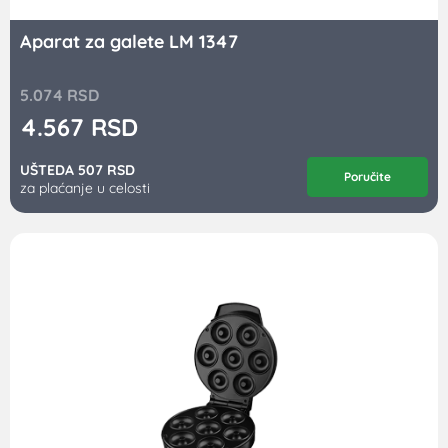
Aparat za galete LM 1347
5.074
RSD
4.567
RSD
UŠTEDA 507 RSD
Poručite
za plaćanje u celosti