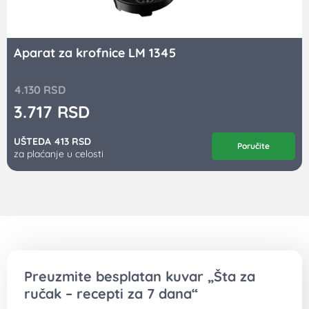
Aparat za krofnice LM 1345
4.130
RSD
3.717
RSD
UŠTEDA 413 RSD
Poručite
za plaćanje u celosti
Preuzmite besplatan kuvar „Šta za
ručak – recepti za 7 dana“