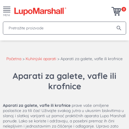
0
MENI
Pretražite proizvode
Početna
>
Kuhinjski aparati
>
Aparati za galete, vafle ili krofnice
Aparati za galete, vafle ili
krofnice
Aparati za galete, vafle ili krofnice
prave vaše omiljene
poslastice za tili čas! Uživajte svakog jutra u ukusnim biskvitima u
slanoj i slatkoj varijanti uz pomoć praktičnih aparata Lupo Marshall
ponude. Lako se koriste i održavaju, a posebni premaz ih čini
nelepljivim i jednostavnim za čišćenje i odlaganje. Upravo zato