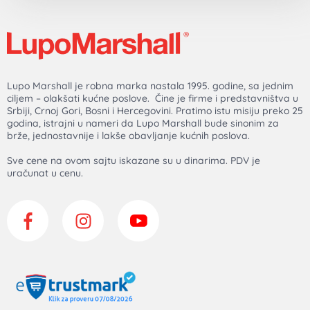
Lupo Marshall je robna marka nastala 1995. godine, sa jednim
ciljem – olakšati kućne poslove. Čine je firme i predstavništva u
Srbiji, Crnoj Gori, Bosni i Hercegovini. Pratimo istu misiju preko 25
godina, istrajni u nameri da Lupo Marshall bude sinonim za
brže, jednostavnije i lakše obavljanje kućnih poslova.
Sve cene na ovom sajtu iskazane su u dinarima. PDV je
uračunat u cenu.