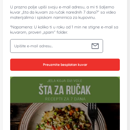
U prazno polje upiši svoju e-mail adresu, a mi ti šaljemo
kuvar „šta da kuvam za ručak narednih 7 dana?“ sa video
materijalima i spiskom namirnica za kupovinu.
*Napomena: U koliko ti u roku od 1 min ne stigne e-mail sa
kuvarom, proveri „spam“ folder.
Vaša email adresa
Preuzmite besplatan kuvar