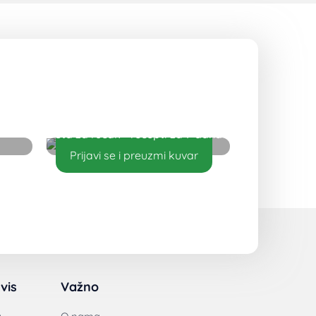
Šta za ručak - recepti za 7 dana
Prijavi se i preuzmi kuvar
vis
Važno