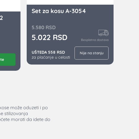
Set za kosu A-3054
2
5.580
RSD
5.022
RSD
Besplatna dostava
UŠTEDA 558 RSD
Nije na stanju
za plaćanje u celosti
ite
 kose može oduzeti i po
e stilizovanja
ećete morati da idete do