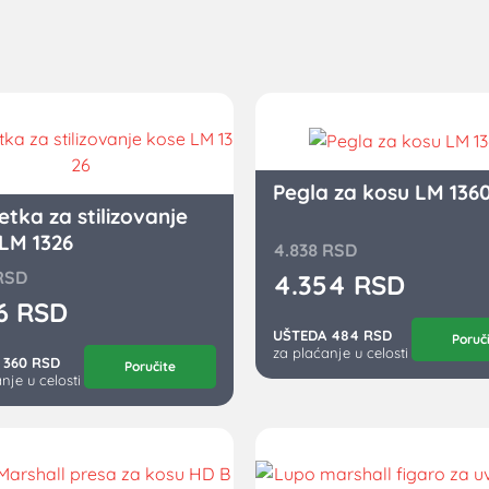
Pegla za kosu LM 136
etka za stilizovanje
LM 1326
4.838
RSD
RSD
4.354
RSD
36
RSD
UŠTEDA 484 RSD
Poruč
za plaćanje u celosti
 360 RSD
Poručite
nje u celosti