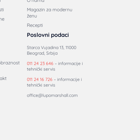
a
O nama
ti
Magazin za modernu
ženu
ne
Recepti
Poslovni podaci
Starca Vujadina 13, 11000
Beograd, Srbija
obraznost
011 24 23 646
– informacije i
tehnički servis
akt
011 24 16 726
– informacije i
tehnički servis
office@lupomarshall.com