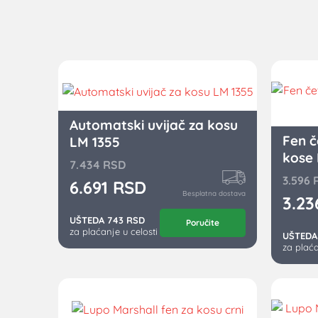
Automatski uvijač za kosu
Fen č
LM 1355
kose 
7.434
RSD
3.596
6.691
RSD
Besplatna dostava
3.2
UŠTEDA 743 RSD
Poručite
za plaćanje u celosti
UŠTEDA
za plaća