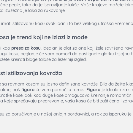
e pegle, tako da je ispravljanje lakše. Vaše krajeve možete lako o
tka izuzezno je laka za rukovanje.
imati stilizovanu kosu svaki dan i to bez velikog utroška vremena
a je trend koji ne izlazi iz mode
 i kao
presa za kosu
, idealan je alat za one koji žele savršeno ra
i dugu kosu, peglanje će vam pomoći da postignete glatku i sjajnu f
e kreirati blage talase za ležerniji izgled.
ti stilizovanja kovrdža
 sa ravnom kosom su jasno definisane kovrdže. Bilo da želite klasi
lokne, naš
figaro
će vam pomoći u tome.
Figaro
je idealan za s
 kratke kose, dok kod duge kose omogućava kreiranje romantičnih
koje sprečavaju pregrevanje, vaša kosa će biti zaštićena i zdra
su za poručivanje u našoj onlajn pordavnici, a rok za isporuku j