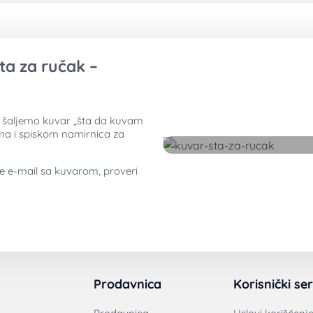
ta za ručak –
ti šaljemo kuvar „šta da kuvam
ima i spiskom namirnica za
ne e-mail sa kuvarom, proveri
Preuzmite besplatan kuvar
Prodavnica
Korisnički ser