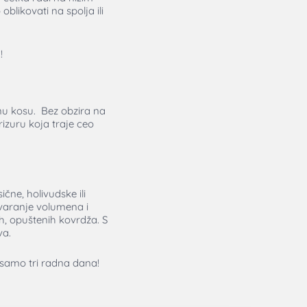
blikovati na spolja ili
!
vnu kosu. Bez obzira na
rizuru koja traje ceo
čne, holivudske ili
tvaranje volumena i
, opuštenih kovrdža. S
va.
e samo tri radna dana!