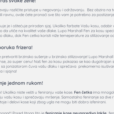
kras svake žene!
tevaju različite pristupe u negovanju i održavanju. Bez obzira na to
li ravnu, ovde ćete pronaći sve što vam je potrebno za postizanje
je je i oštećuje prirodan sjaj. Ukoliko farbate Vašu kosu, odabir a
 da utiče na kvalitet vaše dlake. Lupo Marshall Fen za kosu speci
 dlaku, dok Fen cetka koristi niže temeperature za stilizovanje od
oruka frizera!
retvoriti brzinsko sušenje u brzinsko stilizovanje! Lupo Marshall
nse, za super cenu! Naš fen za kosu pokazao se kao dugotrajan
n sa jonizatorom čuva vašu dlaku i sprečava prekomerno isušiva
 i sjajna!
anje jednom rukom!
 Ukoliko niste vešti u feniranju vaše kose.
Fen četka
ima mnogobr
aju vašu kosu i sprečavaju mršenje. Samostalno feniranje sa dve
oje i delovi kose koji zbog ugla ne mogu biti dobro isfenirani.
mogač! Pored štoga što je
feniranje kose neuporedivo lakše,
fen