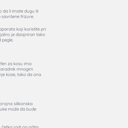
 da li imate dugu ili
 savršene frizure.
parata koji koristite pri
jalno je dizajniran tako
 pegle.
 fen za kosu ima
 saradnik mnogim
nje kose, tako da ona
ojna silikonska
 ruke može da bude
 četka radi na nižim