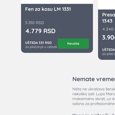
Fen za kosu LM 1331
Presa
1343
5.310
RSD
4.340
4.779
RSD
3.9
UŠTEDA 531 RSD
Poručite
za plaćanje u celosti
UŠTEDA
za plaća
Nemate vremen
Ništa ne ukrašava žensku
nekoliko sati. Lupo Mars
maksimalno skrati, uz i
salona za profesionalne r