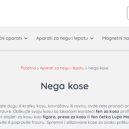
ćni aparati
Aparati za negu i lepotu
Magnetni na
Početna
>
Aparati za negu i lepotu
>
Nega kose
Nega kose
mate dugu ili kratku kosu, kovrdžavu ili ravnu, ovde ćete pronaći 
rizure. Oblikujte svoju kosu sa lakoćom koristeći
fen za kosu
prof
ni stajleri za kosu kao
figaro
,
presa za kosu
ili
fen četka Lupo Ma
e ili popravite frizuru. Spremni i stilizovane kose za svaku priliku