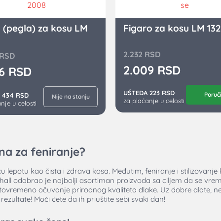
 (pegla) za kosu LM
Figaro za kosu LM 132
2.232
RSD
RSD
2.009
RSD
06
RSD
UŠTEDA 223 RSD
Poruč
 434 RSD
Nije na stanju
za plaćanje u celosti
nje u celosti
a za feniranje?
 lepotu kao čista i zdrava kosa. Međutim, feniranje i stilizovanje
hall odabrao je najbolji asortiman proizvoda sa ciljem da se vrem
stovremeno očuvanje prirodnog kvaliteta dlake. Uz dobre alate, n
ezultate! Moći ćete da ih priuštite sebi svaki dan!