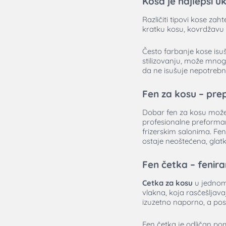
Kosa je najlepši u
Različiti tipovi kose zah
kratku kosu, kovrdžavu i
Često farbanje kose isušu
stilizovanju, može mnogo
da ne isušuje nepotrebno
Fen za kosu – prep
Dobar fen za kosu može p
profesionalne preforma
frizerskim salonima. Fe
ostaje neoštećena, glatka
Fen četka – fenir
Cetka za kosu
u jednom!
vlakna, koja rasčešljav
izuzetno naporno, a post
Fen četka je odličan po