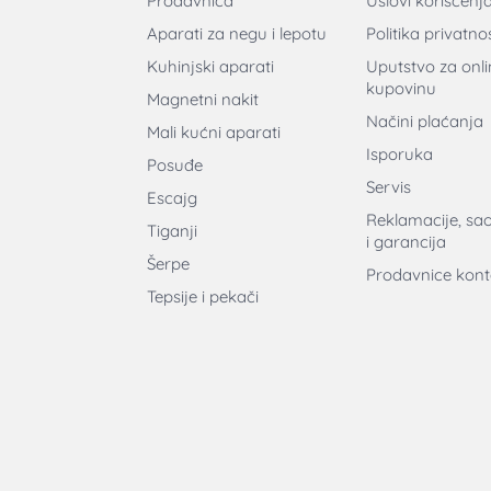
Prodavnica
Uslovi korišćenj
Aparati za negu i lepotu
Politika privatnos
Kuhinjski aparati
Uputstvo za onli
kupovinu
Magnetni nakit
Načini plaćanja
Mali kućni aparati
Isporuka
Posuđe
Servis
Escajg
Reklamacije, sa
Tiganji
i garancija
Šerpe
Prodavnice kont
Tepsije i pekači