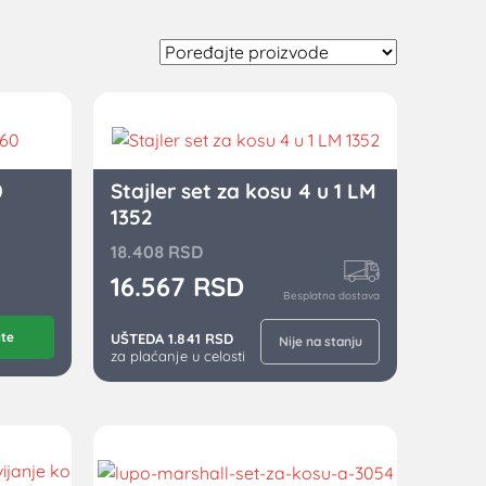
0
Stajler set za kosu 4 u 1 LM
1352
18.408
RSD
16.567
RSD
Besplatna dostava
ite
UŠTEDA 1.841 RSD
Nije na stanju
za plaćanje u celosti