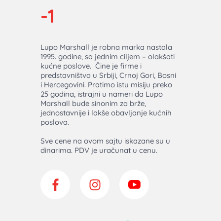
Lupo Marshall je robna marka nastala
1995. godine, sa jednim ciljem – olakšati
kućne poslove. Čine je firme i
predstavništva u Srbiji, Crnoj Gori, Bosni
i Hercegovini. Pratimo istu misiju preko
25 godina, istrajni u nameri da Lupo
Marshall bude sinonim za brže,
jednostavnije i lakše obavljanje kućnih
poslova.
Sve cene na ovom sajtu iskazane su u
dinarima. PDV je uračunat u cenu.