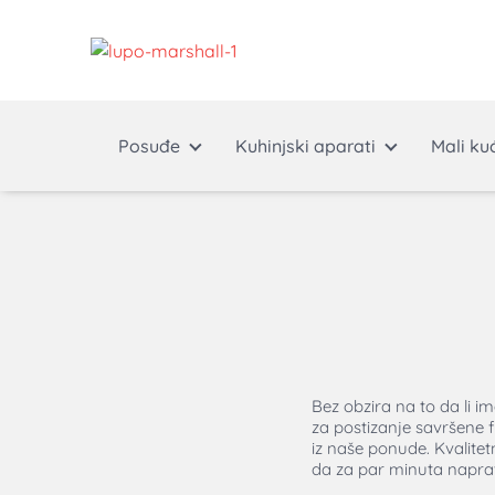
Posuđe
Kuhinjski aparati
Mali ku
Bez obzira na to da li i
za postizanje savršene f
iz naše ponude. Kvalitet
da za par minuta napravit