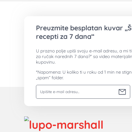
Preuzmite besplatan kuvar „Š
recepti za 7 dana“
U prazno polje upiši svoju e-mail adresu, a mi 
za ručak narednih 7 dana?“ sa video materijal
kupovinu.
*Napomena: U koliko ti u roku od 1 min ne stig
„spam“ folder.
Vaša email adresa