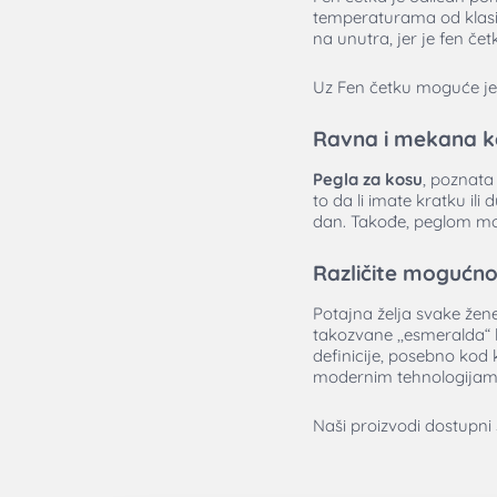
temperaturama od klasičn
na unutra, jer je fen če
Uz Fen četku moguće je 
Ravna i mekana kos
Pegla za kosu
, poznata
to da li imate kratku il
dan. Takođe, peglom možet
Različite mogućnos
Potajna želja svake žene
takozvane ,,esmeralda“ 
definicije, posebno kod
modernim tehnologijama 
Naši proizvodi dostupni 