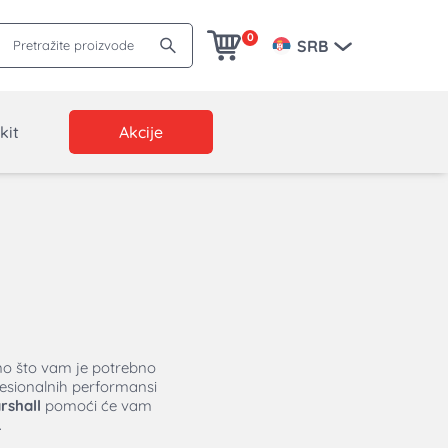
Pretražite proizvode
0
SRB
kit
Akcije
ono što vam je potrebno
esionalnih performansi
rshall
pomoći će vam
.