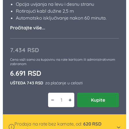
Opis
Zašto kupiti
Uputstvo za upotrebu
Utisci korisnika
Preuzmite besplatan kuvar „Šta za
ručak – recepti za 7 dana“