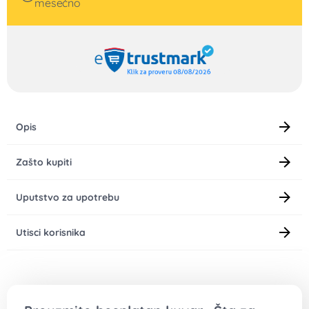
U prazno polje upiši svoju e-mail adresu, a mi ti šaljemo
kuvar „šta da kuvam za ručak narednih 7 dana?“ sa video
materijalima i spiskom namirnica za kupovinu.
*Napomena: U koliko ti u roku od 1 min ne stigne e-mail sa
kuvarom, proveri „spam“ folder.
Vaša email adresa
Preuzmite besplatan kuvar