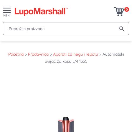
0
MENI
Pretražite proizvode
Početna
>
Prodavnica
>
Aparati za negu i lepotu
>
Automatski
uvijač za kosu LM 1355