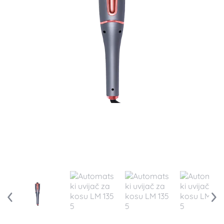
Automatski uvijač za kosu
LM 1355
Besplatna dostava
10% popusta online za uplatu u celosti
Kratak opis
Automatski uvijač za kosu omogućava brzo i
jednostavno pravljenje savršenih lokni bez
komplikovanog stilizovanja.
5 nivoa temperature (170–220°C) za različite
tipove kose
Grejač sa keramičkim premazom
Grejač je zaštićen –
ne možeš se opeći
Opcija uvijanja na levu i desnu stranu