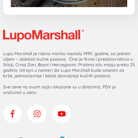
Prodavnica
Prodavnica
Aparati za negu i lepotu
Kuhinjski aparati
Magnetni nakit
Mali kućni aparati
Posuđe
Escajg
Tiganji
Šerpe
Tepsije i pekači
Korisnički servis