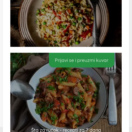
Lupo Marshall je robna marka nastala 1995. godine, sa jednim
ciljem – olakšati kućne poslove. Čine je firme i predstavništva u
Srbiji, Crnoj Gori, Bosni i Hercegovini. Pratimo istu misiju preko 25
godina, istrajni u nameri da Lupo Marshall bude sinonim za
brže, jednostavnije i lakše obavljanje kućnih poslova.
Sve cene na ovom sajtu iskazane su u dinarima. PDV je
uračunat u cenu.