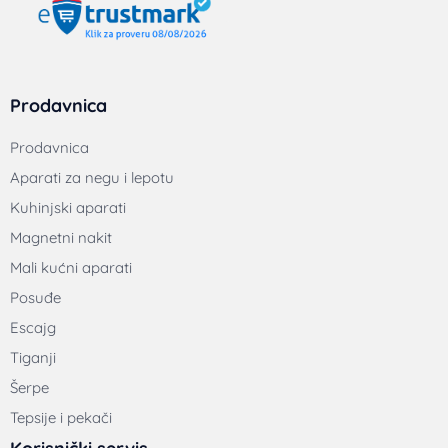
Uslovi korišćenja
Politika privatnosti
Uputstvo za online kupovinu
Načini plaćanja
Isporuka
Servis
Reklamacije, saobraznost i garancija
Prodavnice kontakt
Važno
O nama
Magazin za modernu ženu
Recepti
Poslovni podaci
Starca Vujadina 13, 11000 Beograd, Srbija