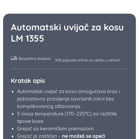
Rotirajući kabl dužine 2,5 m
Automatsko isključivanje nakon 60 minuta.
Pročitajte više...
7.434
RSD
Cena važi samo za kupovinu na rate karticom ili administrativnom
zabranom
6.691
RSD
UŠTEDA 743 RSD
za plaćanje u celosti
−
+
Kupite
Automatski uvijač za kosu LM 1355 ko
Prodaja na rate bez kamate, od:
620
RSD
mesečno