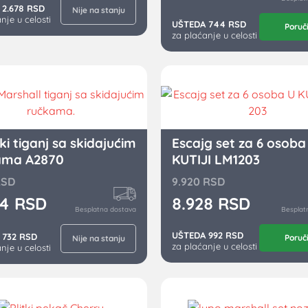
 2.678 RSD
Nije na stanju
nje u celosti
UŠTEDA 744 RSD
Poruč
za plaćanje u celosti
i tiganj sa skidajućim
Escajg set za 6 osoba
ama A2870
KUTIJI LM1203
RSD
9.920
RSD
84
RSD
8.928
RSD
Besplatna dostava
Besplat
UŠTEDA 992 RSD
 732 RSD
Poruč
Nije na stanju
za plaćanje u celosti
nje u celosti