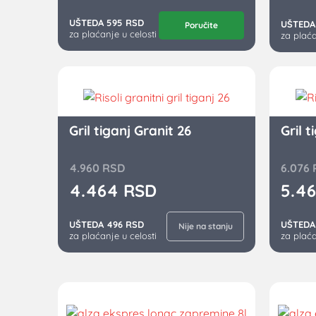
UŠTEDA 595 RSD
UŠTEDA
Poručite
za plaćanje u celosti
za plaća
Gril tiganj Granit 26
Gril t
4.960
RSD
6.076
4.464
RSD
5.4
UŠTEDA 496 RSD
UŠTEDA
Nije na stanju
za plaćanje u celosti
za plaća