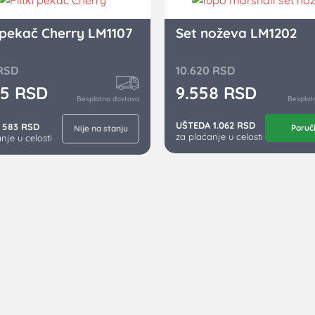
i pekač Cherry LM1107
Set noževa LM1202
RSD
10.620
RSD
45
RSD
9.558
RSD
Besplatna dostava
Besplat
UŠTEDA 1.062 RSD
 583 RSD
Poruč
Nije na stanju
za plaćanje u celosti
nje u celosti