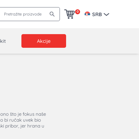
Pretražite proizvode
0
SRB
kit
Akcije
 ono što je fokus naše
o bi ručak uvek bio
i pribor, jer hrana u