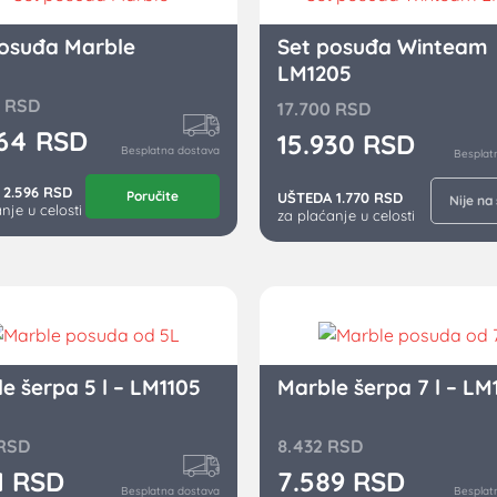
posuđa Marble
Set posuđa Winteam
LM1205
0
RSD
17.700
RSD
364
RSD
15.930
RSD
Besplatna dostava
Besplat
 2.596 RSD
Poručite
UŠTEDA 1.770 RSD
Nije na
nje u celosti
za plaćanje u celosti
e šerpa 5 l – LM1105
Marble šerpa 7 l – LM
RSD
8.432
RSD
1
RSD
7.589
RSD
Besplatna dostava
Besplat