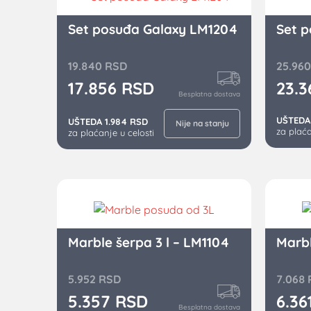
Set posuđa Galaxy LM1204
Set 
19.840
RSD
25.96
17.856
RSD
23.
Besplatna dostava
UŠTEDA
UŠTEDA 1.984 RSD
Nije na stanju
za plaća
za plaćanje u celosti
Marble šerpa 3 l – LM1104
Marbl
5.952
RSD
7.068
5.357
RSD
6.36
Besplatna dostava