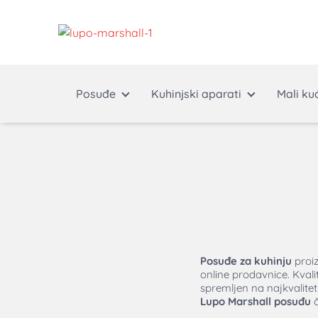
Posuđe
Kuhinjski aparati
Mali ku
Posuđe za kuhinju
proi
online prodavnice. Kval
spremljen na najkvalitet
Lupo Marshall posuđu