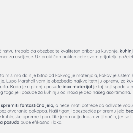
nstvu trebalo da obezbedite kvalitetan pribor za kuvanje,
kuhinj
imer za useljenje. Uz praktičan poklon ćete svom prijatelju poželeti 
to mislimo da nije bitno od kakvog je materijala, kakav je sistem 
nje. Lupo Marshall vam je obezbedio najkvalitetniju opremu za kuv
đa. Kada je u pitanju posuđe
inox materijal
je taj koji spada u
g toga je i posuđe za kuhinju od inoxa je deo našeg asortimana.
spremiti fantastično jelo,
a neće imati potrebe da odlivate vodu,
bez otvaranja pokopca. Naši tiganji obezbediće pripremu jela
bez
uhinjske opreme i poručite je na najjednostavniji način, jer se 
ja posuđa
bude efikasna i laka.