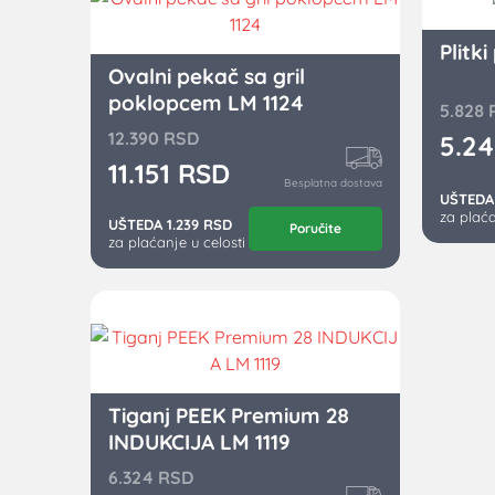
Plitk
Ovalni pekač sa gril
poklopcem LM 1124
5.828
12.390
RSD
5.2
11.151
RSD
Besplatna dostava
UŠTEDA
za plaća
UŠTEDA 1.239 RSD
Poručite
za plaćanje u celosti
Tiganj PEEK Premium 28
INDUKCIJA LM 1119
6.324
RSD