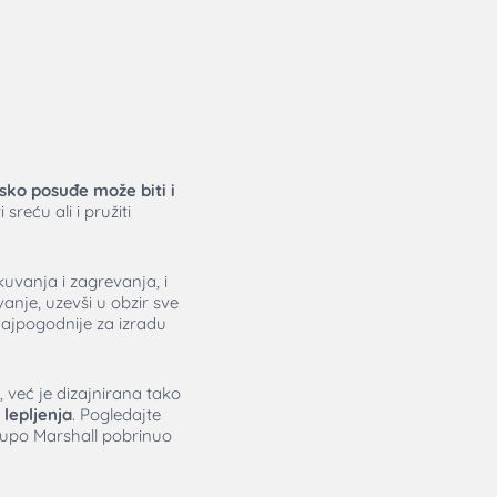
sko posuđe može biti i
sreću ali i pružiti
kuvanja i zagrevanja, i
anje, uzevši u obzir sve
 najpogodnije za izradu
 već je dizajnirana tako
 lepljenja
. Pogledajte
Lupo Marshall pobrinuo