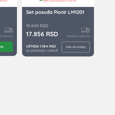
Set posuđa Pionir LM1201
19.840
RSD
17.856
RSD
na dostava
Besplatna dostava
UŠTEDA 1.984 RSD
ite
Nije na stanju
za plaćanje u celosti