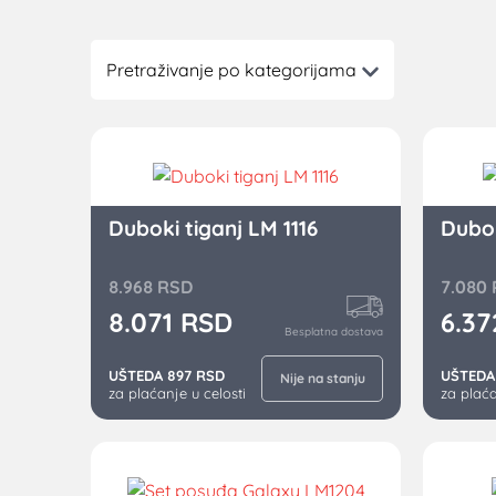
Pretraživanje po kategorijama
Duboki tiganj LM 1116
Dubok
8.968
RSD
7.080
8.071
RSD
6.3
Besplatna dostava
UŠTEDA 897 RSD
UŠTEDA
Nije na stanju
za plaćanje u celosti
za plaća