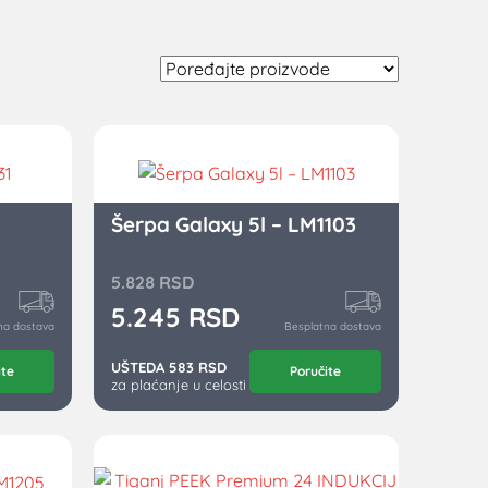
Šerpa Galaxy 5l – LM1103
5.828
RSD
5.245
RSD
na dostava
Besplatna dostava
UŠTEDA 583 RSD
ite
Poručite
za plaćanje u celosti