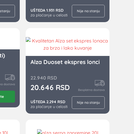
UŠTEDA 1.931 RSD
 stanju
Nije na stanju
za plaćanje u celosti
ti)
Alza Duoset ekspres lonci
22.940
RSD
na dostava
20.646
RSD
Besplatna dostava
ite
UŠTEDA 2.294 RSD
Nije na stanju
za plaćanje u celosti