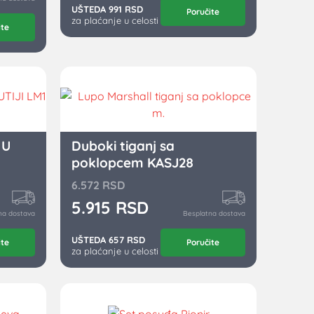
UŠTEDA 991 RSD
Poručite
za plaćanje u celosti
ite
 U
Duboki tiganj sa
poklopcem KASJ28
6.572
RSD
5.915
RSD
na dostava
Besplatna dostava
UŠTEDA 657 RSD
ite
Poručite
za plaćanje u celosti