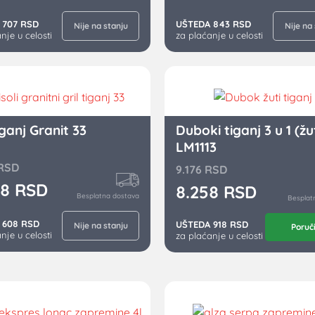
 707 RSD
UŠTEDA 843 RSD
Nije na stanju
Nije na
nje u celosti
za plaćanje u celosti
iganj Granit 33
Duboki tiganj 3 u 1 (žu
LM1113
RSD
9.176
RSD
68
RSD
8.258
RSD
Besplatna dostava
Besplat
 608 RSD
UŠTEDA 918 RSD
Nije na stanju
Poruč
nje u celosti
za plaćanje u celosti