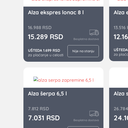
Alza ekspres lonac 8 l
Alza 
16.988
RSD
13.516
15.289
RSD
12.1
Besplatna dostava
UŠTEDA 
UŠTEDA 1.699 RSD
Nije na stanju
za plaća
za plaćanje u celosti
Alza šerpa 6,5 l
Alza s
7.812
RSD
26.78
7.031
RSD
24.
Besplatna dostava