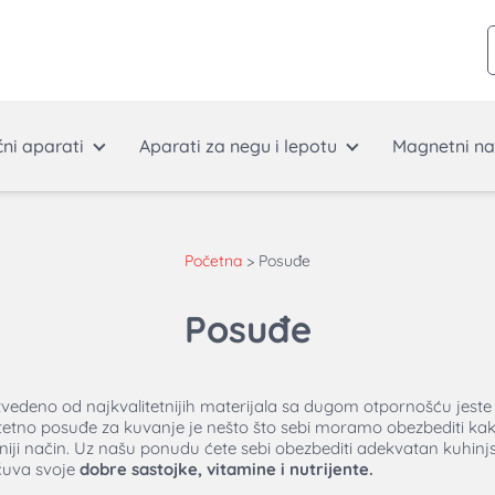
ćni aparati
Aparati za negu i lepotu
Magnetni na
Početna
>
Posuđe
Posuđe
zvedeno od najkvalitetnijih materijala sa dugom otpornošću jeste
itetno posuđe za kuvanje je nešto što sebi moramo obezbediti kak
niji način. Uz našu ponudu ćete sebi obezbediti adekvatan kuhinjsk
čuva svoje
dobre sastojke, vitamine i nutrijente.