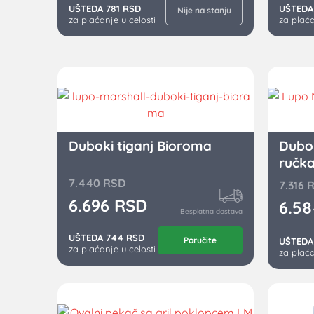
UŠTEDA 781 RSD
UŠTEDA
Nije na stanju
za plaćanje u celosti
za plaća
Duboki tiganj Bioroma
Dubok
ručk
7.440
RSD
7.316
6.696
RSD
6.5
Besplatna dostava
UŠTEDA 744 RSD
Poručite
UŠTEDA
za plaćanje u celosti
za plaća