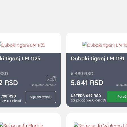
i tiganj LM 1125
Duboki tiganj LM 1131
RSD
6.490
RSD
72
RSD
5.841
RSD
Besplatna dostava
Besplat
UŠTEDA 649 RSD
 708 RSD
Poruč
Nije na stanju
za plaćanje u celosti
nje u celosti