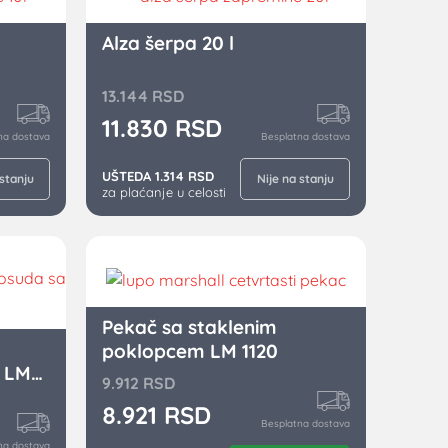
Alza šerpa 20 l
13.144
RSD
11.830
RSD
na dostava
Besplatna dostava
UŠTEDA 1.314 RSD
 stanju
Nije na stanju
za plaćanje u celosti
Pekač sa staklenim
poklopcem LM 1120
 LM
9.912
RSD
8.921
RSD
Besplatna dostava
na dostava