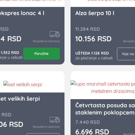
ekspres lonac 4 l
Alza šerpa 10 l
RSD
11.284
RSD
64
RSD
10.156
RSD
Besplatna dostava
Besplat
1.352 RSD
UŠTEDA 1.128 RSD
Poručite
Nije na
nje u celosti
za plaćanje u celosti
et velikih šerpi
Četvrtasta posuda sa
staklenim poklopcem
4
RSD
1117
7.440
RSD
106
RSD
Besplatna dostava
6.696
RSD
Besplat