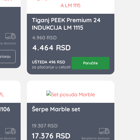
Tiganj PEEK Premium 24
INDUKCIJA LM 1115
4.960
RSD
na dostava
4.464
RSD
 stanju
UŠTEDA 496 RSD
Poručite
za plaćanje u celosti
1106
Šerpe Marble set
19.307
RSD
17.376
RSD
na dostava
Besplatna dostava