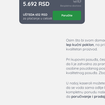
5.692
RSD
Besplatna dostava
UŠTEDA 632 RSD
Poručite
za plaćanje u celosti
Osim što bi svom domaći
lep kućni poklon
, na pr
kvalitetan proizvod.
Pri kupovini posuđa, čes
da li je zahvalno za pra
osobine pouzdanog posu
kvalitetnog posuđa. Zbo
U našoj kaseroli možete
da se voda sama odlije 
kompletnu ponudu naše k
da
poručivanje i proda