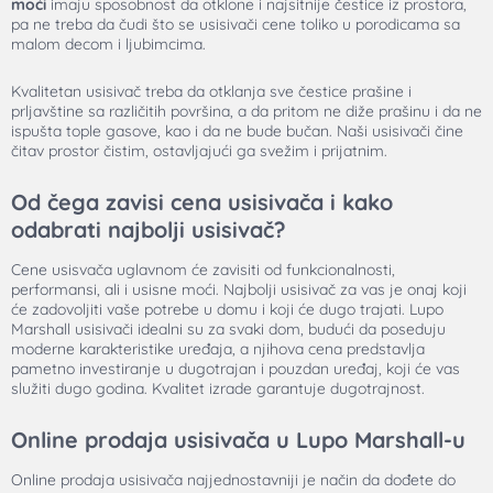
moći
imaju sposobnost da otklone i najsitnije čestice iz prostora,
pa ne treba da čudi što se usisivači cene toliko u porodicama sa
malom decom i ljubimcima.
Kvalitetan usisivač treba da otklanja sve čestice prašine i
prljavštine sa različitih površina, a da pritom ne diže prašinu i da ne
ispušta tople gasove, kao i da ne bude bučan. Naši usisivači čine
čitav prostor čistim, ostavljajući ga svežim i prijatnim.
Od čega zavisi cena usisivača i kako
odabrati najbolji usisivač?
Cene usisvača uglavnom će zavisiti od funkcionalnosti,
performansi, ali i usisne moći. Najbolji usisivač za vas je onaj koji
će zadovoljiti vaše potrebe u domu i koji će dugo trajati. Lupo
Marshall usisivači idealni su za svaki dom, budući da poseduju
moderne karakteristike uređaja, a njihova cena predstavlja
pametno investiranje u dugotrajan i pouzdan uređaj, koji će vas
služiti dugo godina. Kvalitet izrade garantuje dugotrajnost.
Online prodaja usisivača u Lupo Marshall-u
Online prodaja usisivača najjednostavniji je način da dođete do