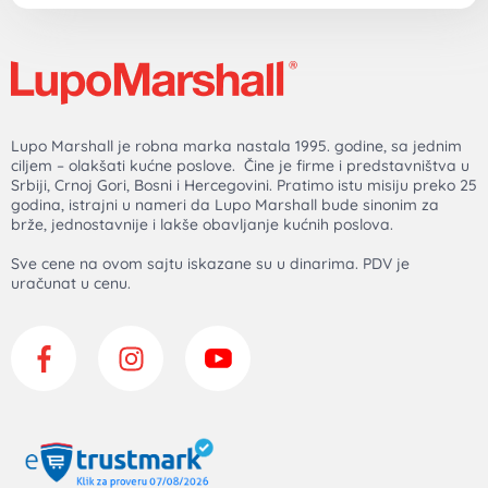
Lupo Marshall je robna marka nastala 1995. godine, sa jednim
ciljem – olakšati kućne poslove. Čine je firme i predstavništva u
Srbiji, Crnoj Gori, Bosni i Hercegovini. Pratimo istu misiju preko 25
godina, istrajni u nameri da Lupo Marshall bude sinonim za
brže, jednostavnije i lakše obavljanje kućnih poslova.
Sve cene na ovom sajtu iskazane su u dinarima. PDV je
uračunat u cenu.