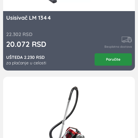
Usisivač LM 1344
22.302
RSD
20.072
RSD
Besplatna dostava
UŠTEDA 2.230 RSD
Poručite
za plaćanje u celosti