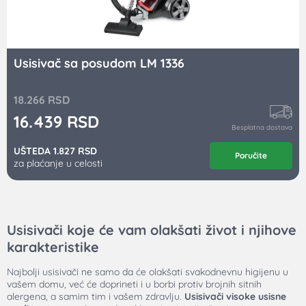
Usisivač sa posudom LM 1336
18.266
RSD
16.439
RSD
Besplatna dostava
UŠTEDA 1.827 RSD
Poručite
za plaćanje u celosti
Usisivači koje će vam olakšati život i njihove
karakteristike
Najbolji usisivači ne samo da će olakšati svakodnevnu higijenu u
vašem domu, već će doprineti i u borbi protiv brojnih sitnih
alergena, a samim tim i vašem zdravlju.
Usisivači visoke usisne