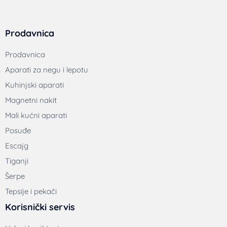
Prodavnica
Prodavnica
Aparati za negu i lepotu
Kuhinjski aparati
Magnetni nakit
Mali kućni aparati
Posuđe
Escajg
Tiganji
Šerpe
Tepsije i pekači
Korisnički servis