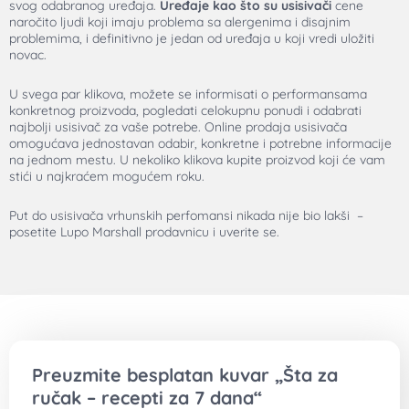
svog odabranog uređaja.
Uređaje kao što su usisivači
cene
naročito ljudi koji imaju problema sa alergenima i disajnim
problemima, i definitivno je jedan od uređaja u koji vredi uložiti
novac.
U svega par klikova, možete se informisati o performansama
konkretnog proizvoda, pogledati celokupnu ponudi i odabrati
najbolji usisivač za vaše potrebe. Online prodaja usisivača
omogućava jednostavan odabir, konkretne i potrebne informacije
na jednom mestu. U nekoliko klikova kupite proizvod koji će vam
stići u najkraćem mogućem roku.
Put do usisivača vrhunskih perfomansi nikada nije bio lakši –
posetite Lupo Marshall prodavnicu i uverite se.
Preuzmite besplatan kuvar „Šta za
ručak – recepti za 7 dana“