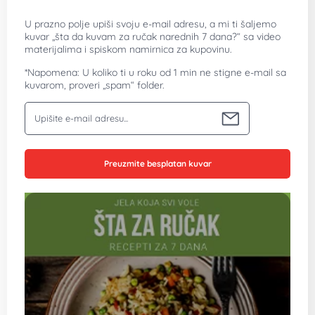
U prazno polje upiši svoju e-mail adresu, a mi ti šaljemo
kuvar „šta da kuvam za ručak narednih 7 dana?“ sa video
materijalima i spiskom namirnica za kupovinu.
*Napomena: U koliko ti u roku od 1 min ne stigne e-mail sa
kuvarom, proveri „spam“ folder.
Vaša email adresa
Preuzmite besplatan kuvar