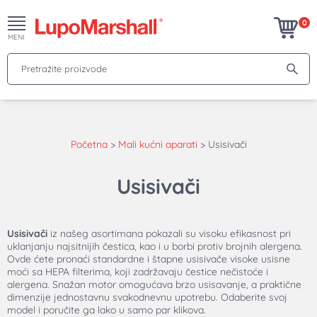
0
MENI
Pretražite proizvode
Početna
>
Mali kućni aparati
>
Usisivači
Usisivači
Usisivači
iz našeg asortimana pokazali su visoku efikasnost pri
uklanjanju najsitnijih čestica, kao i u borbi protiv brojnih alergena.
Ovde ćete pronaći standardne i štapne usisivače visoke usisne
moći sa HEPA filterima, koji zadržavaju čestice nečistoće i
alergena. Snažan motor omogućava brzo usisavanje, a praktične
dimenzije jednostavnu svakodnevnu upotrebu. Odaberite svoj
model i poručite ga lako u samo par klikova.