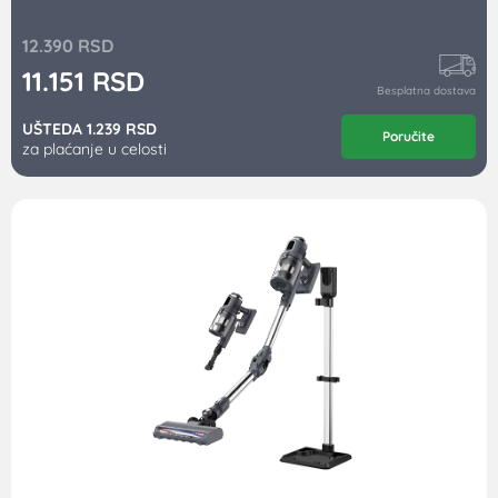
12.390
RSD
11.151
RSD
Besplatna dostava
UŠTEDA 1.239 RSD
Poručite
za plaćanje u celosti