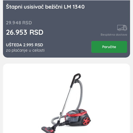
Štapni usisivač bežični LM 1340
29.948
RSD
26.953
RSD
Besplatna dostava
UŠTEDA 2.995 RSD
Poručite
za plaćanje u celosti