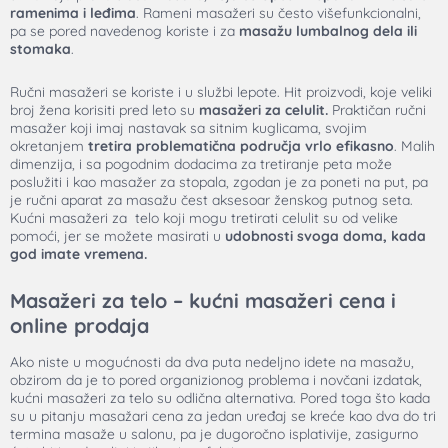
ramenima i leđima
. Rameni masažeri su često višefunkcionalni,
pa se pored navedenog koriste i za
masažu lumbalnog dela ili
stomaka
.
Ručni masažeri se koriste i u službi lepote. Hit proizvodi, koje veliki
broj žena korisiti pred leto su
masažeri za celulit.
Praktičan ručni
masažer koji imaj nastavak sa sitnim kuglicama, svojim
okretanjem
tretira problematična područja vrlo efikasno
. Malih
dimenzija, i sa pogodnim dodacima za tretiranje peta može
poslužiti i kao
masažer za stopala
, zgodan je za poneti na put, pa
je
ručni aparat za masažu
čest aksesoar ženskog putnog seta.
Kućni masažeri za telo
koji mogu tretirati celulit su od velike
pomoći, jer se možete masirati u
udobnosti svoga doma, kada
god imate vremena.
Masažeri za telo – kućni masažeri cena i
online prodaja
Ako niste u mogućnosti da dva puta nedeljno idete na masažu,
obzirom da je to pored organizionog problema i novčani izdatak,
kućni masažeri za telo
su odlična alternativa. Pored toga što kada
su u pitanju
masažari cena
za jedan uređaj se kreće kao dva do tri
termina masaže u salonu, pa je dugoročno isplativije, zasigurno