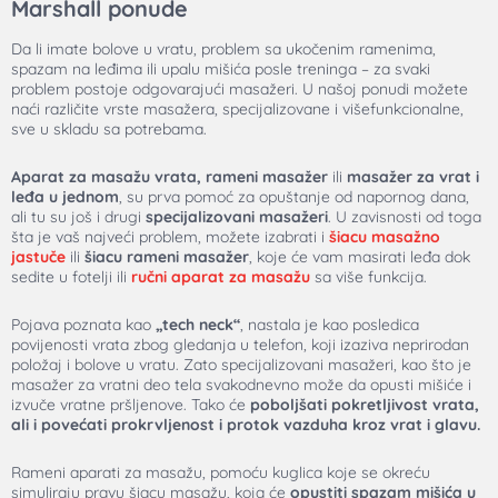
Marshall ponude
Da li imate bolove u vratu, problem sa ukočenim ramenima,
spazam na leđima ili upalu mišića posle treninga – za svaki
problem postoje odgovarajući masažeri. U našoj ponudi možete
naći različite vrste masažera, specijalizovane i višefunkcionalne,
sve u skladu sa potrebama.
Aparat za masažu vrata,
rameni
masažer
ili
masažer
za vrat i
leđa u jednom
, su prva pomoć za opuštanje od napornog dana,
ali tu su još i drugi
specijalizovani masažeri
. U zavisnosti od toga
šta je vaš najveći problem, možete izabrati i
šiacu masažno
jastuče
ili
šiacu rameni
masažer
, koje će vam masirati leđa dok
sedite u fotelji ili
ručni aparat za masažu
sa više funkcija.
Pojava poznata kao
„tech neck“
, nastala je kao posledica
povijenosti vrata zbog gledanja u telefon, koji izaziva neprirodan
položaj i bolove u vratu. Zato specijalizovani masažeri, kao što je
masažer za vratni deo tela
svakodnevno može da opusti mišiće i
izvuče vratne pršljenove. Tako će
poboljšati pokretljivost vrata,
ali i povećati prokrvljenost i protok vazduha kroz vrat i glavu.
Rameni aparati za masažu
, pomoću kuglica koje se okreću
simuliraju pravu šiacu masažu, koja će
opustiti spazam mišića u