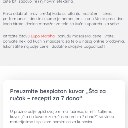
ćete biti zadovoljni i njihovim efektima.
Kako odabrati pravi uređaj kada su pitanju
masažeri
–
cena
,
performanse i deo tela kome je nemenjen su ono što je presudno
kada birate idealan
masažer za telo za kućnu upotrebu
za sebe.
Istražite čitavu
Lupo Marshall
ponudu
masažera, cene
i vrste, i
poručite neki od
kućnih masažera za telo
u našoj online prodavnici.
Iskoristitite najbolje cene i dodatne akcijske pogodnosti!
Preuzmite besplatan kuvar „Šta za
ručak – recepti za 7 dana“
U prazno polje upiši svoju e-mail adresu, a mi ti šaljemo
kuvar „šta da kuvam za ručak narednih 7 dana?“ sa video
materijalima i spiskom namirnica za kupovinu.