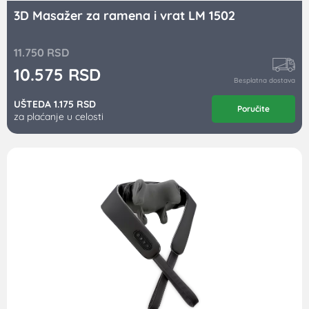
3D Masažer za ramena i vrat LM 1502
11.750
RSD
10.575
RSD
Besplatna dostava
UŠTEDA 1.175 RSD
Poručite
za plaćanje u celosti