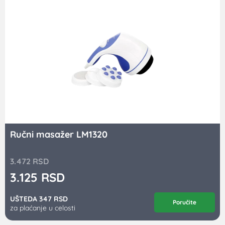
Ručni masažer LM1320
3.472
RSD
3.125
RSD
UŠTEDA 347 RSD
Poručite
za plaćanje u celosti