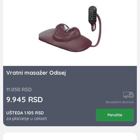
Vratni masažer Odisej
11.050
RSD
9.945
RSD
Besplatna dostava
UŠTEDA 1.105 RSD
Poručite
za plaćanje u celosti