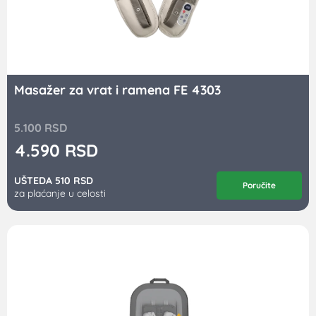
Masažer za vrat i ramena FE 4303
5.100
RSD
4.590
RSD
UŠTEDA 510 RSD
Poručite
za plaćanje u celosti