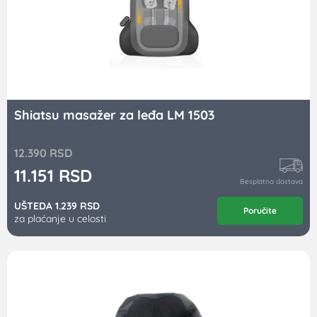
Shiatsu masažer za leđa LM 1503
12.390
RSD
11.151
RSD
Besplatna dostava
UŠTEDA 1.239 RSD
Poručite
za plaćanje u celosti