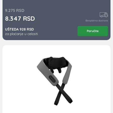
9.275
RSD
8.347
RSD
Besplatna dostava
UŠTEDA 928 RSD
Poručite
za plaćanje u celosti