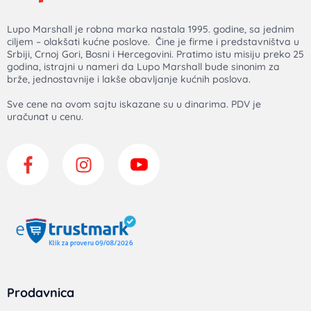
Lupo Marshall je robna marka nastala 1995. godine, sa jednim
ciljem – olakšati kućne poslove. Čine je firme i predstavništva u
Srbiji, Crnoj Gori, Bosni i Hercegovini. Pratimo istu misiju preko 25
godina, istrajni u nameri da Lupo Marshall bude sinonim za
brže, jednostavnije i lakše obavljanje kućnih poslova.
Sve cene na ovom sajtu iskazane su u dinarima. PDV je
uračunat u cenu.
Prodavnica