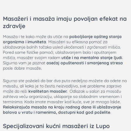
Masažeri i masaža imaju povoljan efekat na
zdravlje
Masaža i te kako može da utiče na
poboljšanje opšteg stanja
organizma i imuniteta
. Masažeri su efikasna pomoć za
ublažavanje bolnih tačaka usled ukočenosti i zgrčenosti mišića.
Pored same fizičke pomoći, ublažavanjem bola i opuštanjem
mišića,
masažer
svojim radom
utiče i na mentalno stanje ljudi
.
Sigurno vam je poznat
osećaj opuštenosti i smanjenog stresa
posle dobre masaže.
Sigurno ste poželeli da bar dva puta nedeljno možete da odete na
masažu, ali kako je to često neizvodljivo, sve probleme zapravo
može da reši
kvalitetan
masažer
.
Odlazak u salon za masažu
zahteva veću organizaciju, uklapanje sa slobodnim vremenom i
terminima. Kada imate masažer kod kuće, sve je mnogo lakše.
Relaksirajuća masaža na kraju radnog dana ili ublažavanje
bolova u vratu i ramenima, dostupni kad god poželite
.
Specijalizovani kućni masažeri iz Lupo