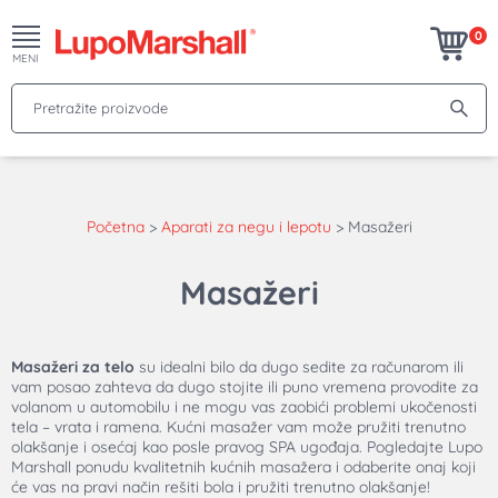
0
MENI
Pretražite proizvode
Početna
>
Aparati za negu i lepotu
>
Masažeri
Masažeri
Masažeri za telo
su idealni bilo da dugo sedite za računarom ili
vam posao zahteva da dugo stojite ili puno vremena provodite za
volanom u automobilu i ne mogu vas zaobići problemi ukočenosti
tela – vrata i ramena.
Kućni masažer
vam može pružiti trenutno
olakšanje i osećaj kao posle pravog SPA ugođaja. Pogledajte Lupo
Marshall ponudu kvalitetnih
kućnih masažera
i odaberite onaj koji
će vas na pravi način rešiti bola i pružiti trenutno olakšanje!