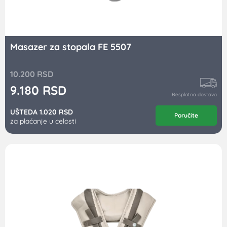
Masazer za stopala FE 5507
10.200
RSD
9.180
RSD
Besplatna dostava
UŠTEDA 1.020 RSD
Poručite
za plaćanje u celosti