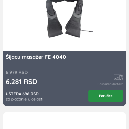
Šijacu masažer FE 4040
6.979
RSD
6.281
RSD
Besplatna dostava
UŠTEDA 698 RSD
Poručite
za plaćanje u celosti