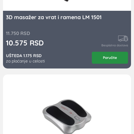
3D masažer za vrat i ramena LM 1501
11.750
RSD
10.575
RSD
Besplatna dostava
UŠTEDA 1.175 RSD
Poručite
za plaćanje u celosti