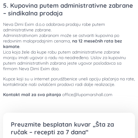
5. Kupovina putem administrativne zabrane
– sindikalna prodaja
Neva Dimi Exim d.o.o odobrava prodaju robe putem
administrativne zabrane.
Administrativnom zabranom može se ostvariti kupovina po
redovnim maloprodajnim cenama,
na 12 mesečnih rata bez
kamate
.
Lica koja žele da kupe robu putem administrativne zabrane
moraju imati ugovor o radu na neodređeno. Uslov za kupovinu
putem administrativnih zabrana jeste ugovor poslodavca sa
firmom Neva Dimi Exim doo.
Kupce koji su u internet porudžbenice uneli opciju plaćanja na rate,
kontaktiraće naši ovlašćeni prodavci radi dalje realizacije.
Kontakt mail za sva pitanja
office@lupomarshall.com
Preuzmite besplatan kuvar „Šta za
ručak – recepti za 7 dana“