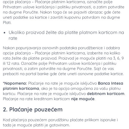
opcije plaćanja – Plaćanje platnim karticama, označite polje
Prihvatam uslove korišćenja i politiku privatnosti, a zatim potvrdite
na dugme Poručite. Nakon toga će se pojaviti obrazac gde ćete
uneti podatke sa kartice i završiti kupovinu potvrdom na dugme
Plati.
Ukoliko proizvod želite da platite platnom karticom na
rate
Nakon popunjavanja osnovnih podataka porudžbenice i odabira
opcije plaćanja – Plaćanje platnim karticama, izaberite na koliko
rata želite da platite proizvod. Proizvod je moguće platiti na 3, 6, 9
ili 12 rata. Označite polje Prihvatam uslove korišćenja i politiku
privatnosti, a zatim potvrdite na dugme Poručite. Sajt će vas
prebaciti na portal banke gde ćete uneti osnovne podatke kartice.
*Napomena:
Plaćanje na rate je moguće isključivo
Banca Intesa
platnim karticama
, ako je ta opcija omogućena za vašu platnu
karticu. Plaćanje na rate je moguće isključivo
debitnom karticom
.
Plaćanje na rate kreditnom karticom
nije moguće
.
2. Plaćanje pouzećem
Kod plaćanja pouzećem porudžbinu plaćate prilikom isporuke i
tada je moguće platiti je gotovinom.