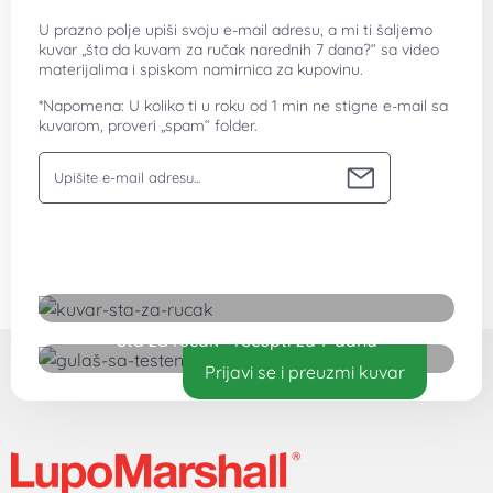
U prazno polje upiši svoju e-mail adresu, a mi ti šaljemo
kuvar „šta da kuvam za ručak narednih 7 dana?“ sa video
materijalima i spiskom namirnica za kupovinu.
*Napomena: U koliko ti u roku od 1 min ne stigne e-mail sa
kuvarom, proveri „spam“ folder.
Vaša email adresa
Preuzmite besplatan kuvar
Šta za ručak - recepti za 7 dana
Prijavi se i preuzmi kuvar