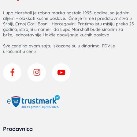
Lupo Marshall je robna marka nastala 1995. godine, sa jednim
ciljem – olakšati kućne poslove. Čine je firme i predstavništva u
Srbiji, Crnoj Gori, Bosni i Hercegovini. Pratimo istu misiju preko 25
godina, istrajni u nameri da Lupo Marshall bude sinonim za
brže, jednostavnije i lakše obavljanje kućnih poslova.
Sve cene na ovom sajtu iskazane su u dinarima. PDV je
uračunat u cenu.
Prodavnica