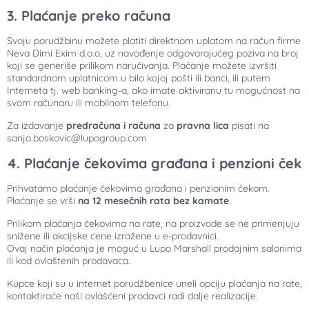
3. Plaćanje preko računa
Svoju porudžbinu možete platiti direktnom uplatom na račun firme
Neva Dimi Exim d.o.o, uz navođenje odgovarajućeg poziva na broj
koji se generiše prilikom naručivanja. Plaćanje možete izvršiti
standardnom uplatnicom u bilo kojoj pošti ili banci, ili putem
Interneta tj. web banking-a, ako imate aktiviranu tu mogućnost na
svom računaru ili mobilnom telefonu.
Za izdavanje
predračuna i računa
za
pravna lica
pisati na
sanja.boskovic@lupogroup.com
4. Plaćanje čekovima građana i penzioni ček
Prihvatamo plaćanje čekovima građana i penzionim čekom.
Plaćanje se vrši
na 12 mesečnih rata bez kamate
.
Prilikom plaćanja čekovima na rate, na proizvode se ne primenjuju
snižene ili akcijske cene izražene u e-prodavnici.
Ovaj način plaćanja je moguć u Lupo Marshall prodajnim salonima
ili kod ovlaštenih prodavaca.
Kupce koji su u internet porudžbenice uneli opciju plaćanja na rate,
kontaktiraće naši ovlašćeni prodavci radi dalje realizacije.