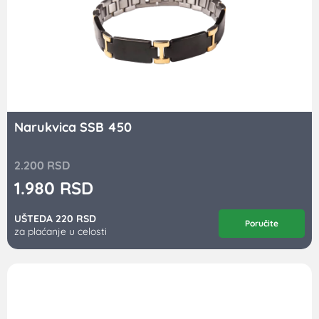
Narukvica SSB 450
2.200
RSD
1.980
RSD
UŠTEDA 220 RSD
Poručite
za plaćanje u celosti