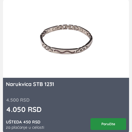
Narukvica STB 1231
4.500
RSD
4.050
RSD
UŠTEDA 450 RSD
Poručite
za plaćanje u celosti