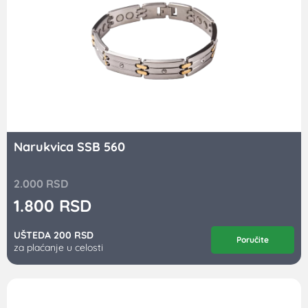
Narukvica SSB 560
2.000
RSD
1.800
RSD
UŠTEDA 200 RSD
Poručite
za plaćanje u celosti