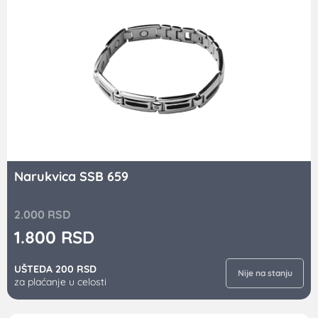
Narukvica SSB 659
2.000
RSD
1.800
RSD
UŠTEDA 200 RSD
Nije na stanju
za plaćanje u celosti