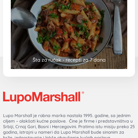
Šta za ručak - recepti za 7 dana
Lupo Marshall je robna marka nastala 1995. godine, sa jednim
ciljem – olakšati kućne poslove. Čine je firme i predstavništva u
Srbiji, Crnoj Gori, Bosni i Hercegovini. Pratimo istu misiju preko 25
godina, istrajni u nameri da Lupo Marshall bude sinonim za
brže, jednostavnije i lakše obavljanje kućnih poslova.