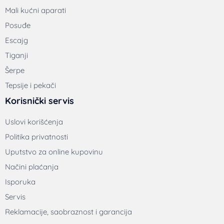
Mali kućni aparati
Posuđe
Escajg
Tiganji
Šerpe
Tepsije i pekači
Korisnički servis
Uslovi korišćenja
Politika privatnosti
Uputstvo za online kupovinu
Načini plaćanja
Isporuka
Servis
Reklamacije, saobraznost i garancija