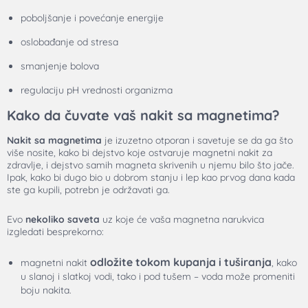
poboljšanje i povećanje energije
oslobađanje od stresa
smanjenje bolova
regulaciju pH vrednosti organizma
Kako da čuvate vaš nakit sa magnetima?
Nakit sa magnetima
je izuzetno otporan i savetuje se da ga što
više nosite, kako bi dejstvo koje ostvaruje magnetni nakit za
zdravlje, i dejstvo samih magneta skrivenih u njemu bilo što jače.
Ipak, kako bi dugo bio u dobrom stanju i lep kao prvog dana kada
ste ga kupili, potrebn je održavati ga.
Evo
nekoliko saveta
uz koje će vaša magnetna narukvica
izgledati besprekorno:
odložite tokom kupanja i tuširanja
magnetni nakit
, kako
u slanoj i slatkoj vodi, tako i pod tušem – voda može promeniti
boju nakita.