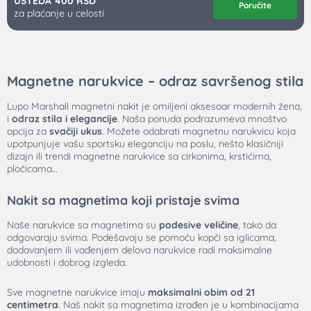
UŠTEDA 400 RSD
Poručite
za plaćanje u celosti
Magnetne narukvice – odraz savršenog stila
Lupo Marshall magnetni nakit je omiljeni aksesoar modernih žena,
i
odraz stila i elegancije
. Naša ponuda podrazumeva mnoštvo
opcija za
svačiji ukus
. Možete odabrati magnetnu narukvicu koja
upotpunjuje vašu sportsku eleganciju na poslu, nešto klasičniji
dizajn ili trendi magnetne narukvice sa cirkonima, krstićima,
pločicama…
Nakit sa magnetima koji pristaje svima
Naše narukvice sa magnetima su
podesive veličine
, tako da
odgovaraju svima. Podešavaju se pomoću kopči sa iglicama,
dodavanjem ili vađenjem delova narukvice radi maksimalne
udobnosti i dobrog izgleda.
Sve magnetne narukvice imaju
maksimalni obim od 21
centimetra
. Naš nakit sa magnetima izrađen je u kombinacijama