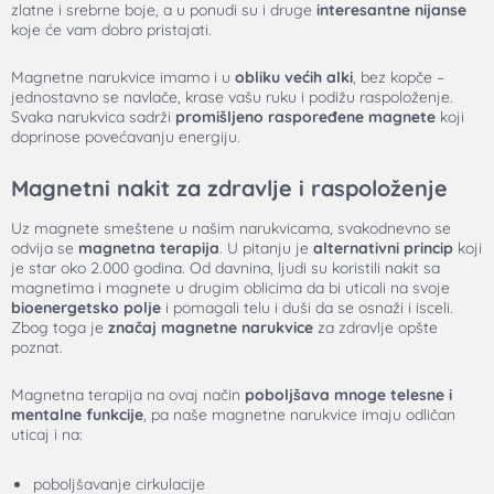
zlatne i srebrne boje, a u ponudi su i druge
interesantne nijanse
koje će vam dobro pristajati.
Magnetne narukvice imamo i u
obliku većih alki
, bez kopče –
jednostavno se navlače, krase vašu ruku i podižu raspoloženje.
Svaka narukvica sadrži
promišljeno raspoređene magnete
koji
doprinose povećavanju energiju.
Magnetni nakit za zdravlje i raspoloženje
Uz magnete smeštene u našim narukvicama, svakodnevno se
odvija se
magnetna terapija
. U pitanju je
alternativni princip
koji
je star oko 2.000 godina. Od davnina, ljudi su koristili nakit sa
magnetima i magnete u drugim oblicima da bi uticali na svoje
bioenergetsko polje
i pomagali telu i duši da se osnaži i isceli.
Zbog toga je
značaj magnetne narukvice
za zdravlje opšte
poznat.
Magnetna terapija na ovaj način
poboljšava mnoge telesne i
mentalne funkcije
, pa naše magnetne narukvice imaju odličan
uticaj i na:
poboljšavanje cirkulacije