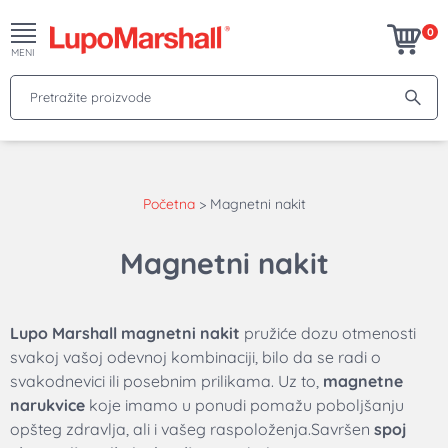
0
MENI
Pretražite proizvode
Početna
>
Magnetni nakit
Magnetni nakit
Lupo Marshall magnetni nakit
pružiće dozu otmenosti
svakoj vašoj odevnoj kombinaciji, bilo da se radi o
svakodnevici ili posebnim prilikama. Uz to,
magnetne
narukvice
koje imamo u ponudi pomažu poboljšanju
opšteg zdravlja, ali i vašeg raspoloženja.
Savršen
spoj