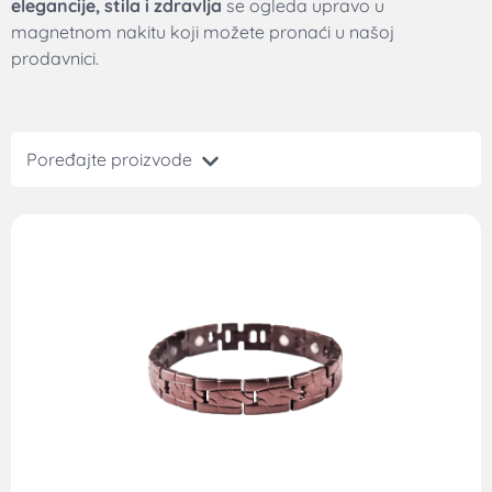
elegancije, stila i zdravlja
se ogleda upravo u
magnetnom nakitu koji možete pronaći u našoj
prodavnici.
Poređajte proizvode