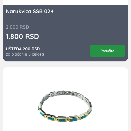
Narukvica SSB 024
2.000
RSD
1.800
RSD
UŠTEDA 200 RSD
Poručite
za plaćanje u celosti