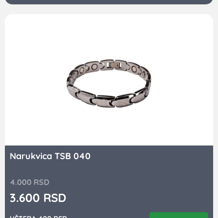
Narukvica TSB 040
4.000
RSD
3.600
RSD