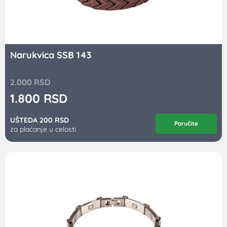
Narukvica SSB 143
2.000
RSD
1.800
RSD
UŠTEDA 200 RSD
Poručite
za plaćanje u celosti