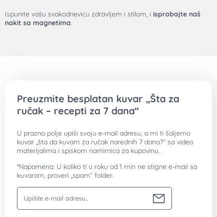
Ispunite vašu svakodnevicu zdravljem i stilom, i
isprobajte naš
nakit sa magnetima
.
Preuzmite besplatan kuvar „Šta za
ručak – recepti za 7 dana“
U prazno polje upiši svoju e-mail adresu, a mi ti šaljemo
kuvar „šta da kuvam za ručak narednih 7 dana?“ sa video
materijalima i spiskom namirnica za kupovinu.
*Napomena: U koliko ti u roku od 1 min ne stigne e-mail sa
kuvarom, proveri „spam“ folder.
Vaša email adresa