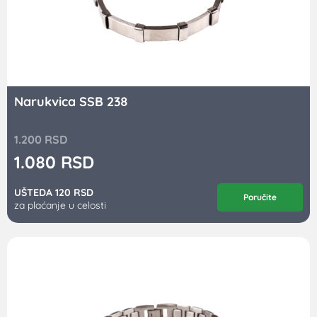
Narukvica SSB 238
1.200
RSD
1.080
RSD
UŠTEDA 120 RSD
Poručite
za plaćanje u celosti