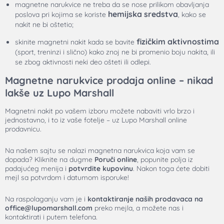
magnetne narukvice ne treba da se nose prilikom obavljanja
hemijska sredstva
poslova pri kojima se koriste
, kako se
nakit ne bi oštetio;
fizičkim aktivnostima
skinite magnetni nakit kada se bavite
(sport, treninzi i slično) kako znoj ne bi promenio boju nakita, ili
se zbog aktivnosti neki deo ošteti ili odlepi.
Magnetne narukvice prodaja online – nikad
lakše uz Lupo Marshall
Magnetni nakit po vašem izboru možete nabaviti vrlo brzo i
jednostavno, i to iz vaše fotelje – uz Lupo Marshall online
prodavnicu.
Na našem sajtu se nalazi magnetna narukvica koja vam se
dopada? Kliknite na dugme
Poruči online
, popunite polja iz
padajućeg menija i
potvrdite kupovinu
. Nakon toga ćete dobiti
mejl sa potvrdom i datumom isporuke!
Na raspolaganju vam je i
kontaktiranje naših prodavaca na
office@lupomarshall.com
preko mejla, a možete nas i
kontaktirati i putem telefona.