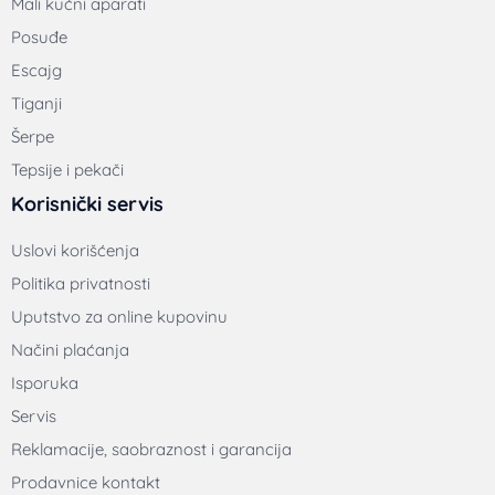
Mali kućni aparati
Posuđe
Escajg
Tiganji
Šerpe
Tepsije i pekači
Korisnički servis
Uslovi korišćenja
Politika privatnosti
Uputstvo za online kupovinu
Načini plaćanja
Isporuka
Servis
Reklamacije, saobraznost i garancija
Prodavnice kontakt