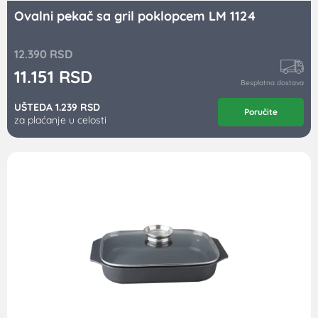
Ovalni pekač sa gril poklopcem LM 1124
12.390
RSD
11.151
RSD
Besplatna dostava
UŠTEDA 1.239 RSD
Poručite
za plaćanje u celosti