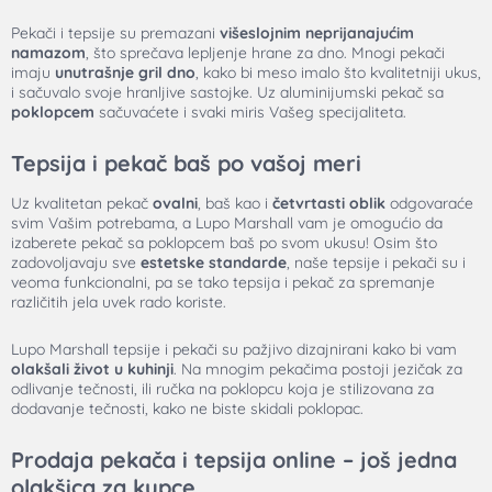
Pekači i tepsije su premazani
višeslojnim neprijanajućim
namazom
, što sprečava lepljenje hrane za dno. Mnogi pekači
imaju
unutrašnje gril dno
, kako bi meso imalo što kvalitetniji ukus,
i sačuvalo svoje hranljive sastojke. Uz aluminijumski pekač sa
poklopcem
sačuvaćete i svaki miris Vašeg specijaliteta.
Tepsija i pekač baš po vašoj meri
Uz kvalitetan pekač
ovalni
, baš kao i
četvrtasti oblik
odgovaraće
svim Vašim potrebama, a Lupo Marshall vam je omogućio da
izaberete pekač sa poklopcem baš po svom ukusu! Osim što
zadovoljavaju sve
estetske standarde
, naše tepsije i pekači su i
veoma funkcionalni, pa se tako tepsija i pekač za spremanje
različitih jela uvek rado koriste.
Lupo Marshall tepsije i pekači su pažjivo dizajnirani kako bi vam
olakšali život u kuhinji
. Na mnogim pekačima postoji jezičak za
odlivanje tečnosti, ili ručka na poklopcu koja je stilizovana za
dodavanje tečnosti, kako ne biste skidali poklopac.
Prodaja pekača i tepsija online – još jedna
olakšica za kupce