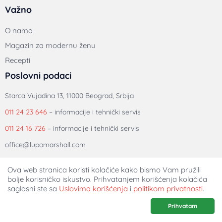
Važno
O nama
Magazin za modernu ženu
Recepti
Poslovni podaci
Starca Vujadina 13, 11000 Beograd, Srbija
011 24 23 646
– informacije i tehnički servis
011 24 16 726
– informacije i tehnički servis
office@lupomarshall.com
Ova web stranica koristi kolačiće kako bismo Vam pružili
bolje korisničko iskustvo. Prihvatanjem korišćenja kolačića
saglasni ste sa
Uslovima korišćenja
i
politikom privatnosti
.
Prihvatam