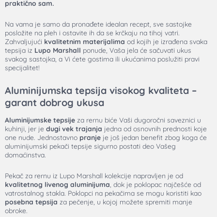
praktično sam.
Na vama je samo da pronađete idealan recept, sve sastojke
posložite na pleh i ostavite ih da se krčkaju na tihoj vatri.
Zahvaljujući
kvalitetnim materijalima
od kojih je izrađena svaka
tepsija iz
Lupo Marshall
ponude, Vaša jela će sačuvati ukus
svakog sastojka, a Vi ćete gostima ili ukućanima poslužiti pravi
specijalitet!
Aluminijumska tepsija visokog kvaliteta –
garant dobrog ukusa
Aluminijumske tepsije
za rernu biće Vaši dugoročni saveznici u
kuhinji, jer je
dugi vek trajanja
jedna od osnovnih prednosti koje
one nude. Jednostavno
pranje
je još jedan benefit zbog koga će
aluminijumski pekači tepsije sigurno postati deo Vašeg
domaćinstva.
Pekač za rernu iz Lupo Marshall kolekcije napravljen je od
kvalitetnog livenog aluminijuma
, dok je poklopac najčešće od
vatrostalnog stakla. Poklopci na pekačima se mogu koristiti kao
posebna tepsija
za pečenje, u kojoj možete spremiti manje
obroke.