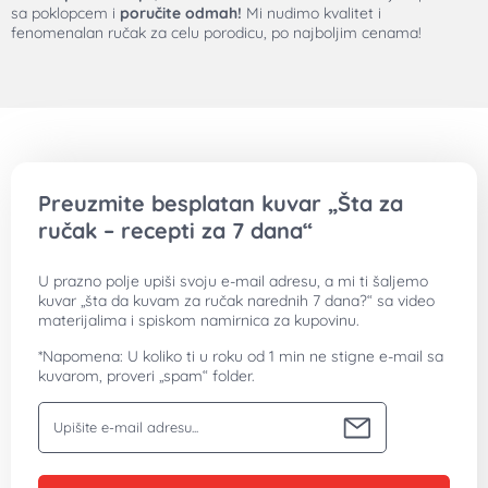
sa poklopcem i
poručite odmah!
Mi nudimo kvalitet i
fenomenalan ručak za celu porodicu, po najboljim cenama!
Preuzmite besplatan kuvar „Šta za
ručak – recepti za 7 dana“
U prazno polje upiši svoju e-mail adresu, a mi ti šaljemo
kuvar „šta da kuvam za ručak narednih 7 dana?“ sa video
materijalima i spiskom namirnica za kupovinu.
*Napomena: U koliko ti u roku od 1 min ne stigne e-mail sa
kuvarom, proveri „spam“ folder.
Vaša email adresa