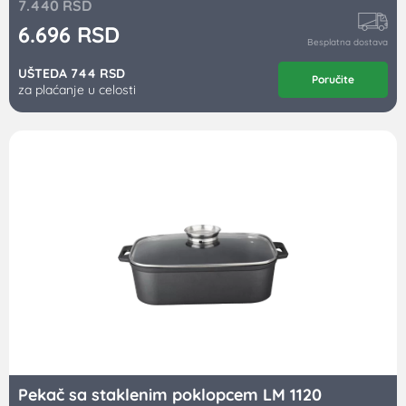
7.440
RSD
6.696
RSD
Besplatna dostava
UŠTEDA 744 RSD
Poručite
za plaćanje u celosti
Pekač sa staklenim poklopcem LM 1120