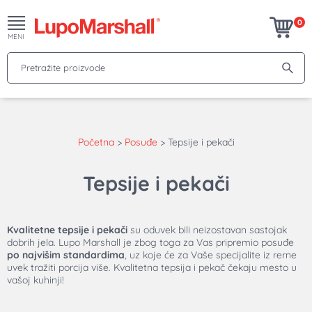
0
MENI
Pretražite proizvode
Početna
>
Posuđe
>
Tepsije i pekači
Tepsije i pekači
Kvalitetne tepsije i pekači
su oduvek bili neizostavan sastojak
dobrih jela. Lupo Marshall je zbog toga za Vas pripremio posuđe
po najvišim standardima
, uz koje će za Vaše specijalite iz rerne
uvek tražiti porcija više. Kvalitetna tepsija i pekač čekaju mesto u
vašoj kuhinji!