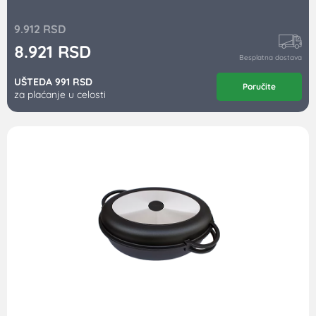
9.912
RSD
8.921
RSD
Besplatna dostava
UŠTEDA 991 RSD
Poručite
za plaćanje u celosti