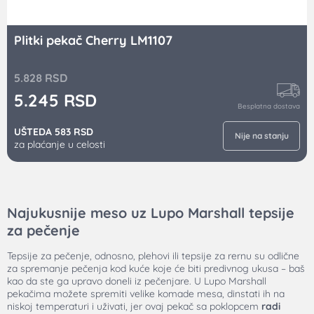
Plitki pekač Cherry LM1107
5.828
RSD
5.245
RSD
Besplatna dostava
UŠTEDA 583 RSD
Nije na stanju
za plaćanje u celosti
Najukusnije meso uz Lupo Marshall tepsije
za pečenje
Tepsije za pečenje, odnosno, plehovi ili tepsije za rernu su odlične
za spremanje pečenja kod kuće koje će biti predivnog ukusa – baš
kao da ste ga upravo doneli iz pečenjare. U Lupo Marshall
pekačima možete spremiti velike komade mesa, dinstati ih na
niskoj temperaturi i uživati, jer ovaj pekač sa poklopcem
radi