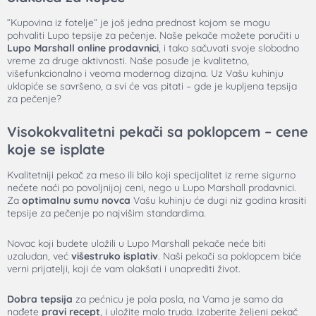
“Kupovina iz fotelje” je još jedna prednost kojom se mogu
pohvaliti Lupo tepsije za pečenje. Naše pekače možete poručiti u
Lupo Marshall online prodavnici
, i tako sačuvati svoje slobodno
vreme za druge aktivnosti. Naše posuđe je kvalitetno,
višefunkcionalno i veoma modernog dizajna. Uz Vašu kuhinju
uklopiće se savršeno, a svi će vas pitati – gde je kupljena tepsija
za pečenje?
Visokokvalitetni pekači sa poklopcem – cene
koje se isplate
Kvalitetniji pekač za meso ili bilo koji specijalitet iz rerne sigurno
nećete naći po povoljnijoj ceni, nego u Lupo Marshall prodavnici.
Za
optimalnu sumu novca
Vašu kuhinju će dugi niz godina krasiti
tepsije za pečenje po najvišim standardima.
Novac koji budete uložili u Lupo Marshall pekače neće biti
uzaludan, već
višestruko isplativ
. Naši pekači sa poklopcem biće
verni prijatelji, koji će vam olakšati i unaprediti život.
Dobra tepsija
za pećnicu je pola posla, na Vama je samo da
nađete
pravi recept
, i uložite malo truda. Izaberite željeni pekač