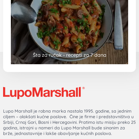
Šta za ručak - recepti za 7 dana
Lupo Marshall je robna marka nastala 1995. godine, sa jednim
ciljem – olakšati kućne poslove. Čine je firme i predstavništva u
Srbiji, Crnoj Gori, Bosni i Hercegovini. Pratimo istu misiju preko 25
godina, istrajni u nameri da Lupo Marshall bude sinonim za
brže, jednostavnije i lakše obavljanje kućnih poslova.