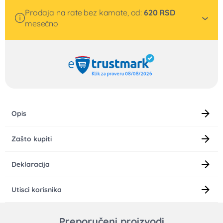
Prodaja na rate bez kamate, od:
620
RSD
mesečno
Opis
Zašto kupiti
Deklaracija
Utisci korisnika
Preporučeni proizvodi