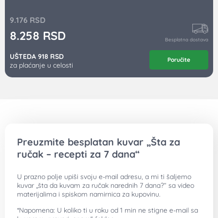
9.176
RSD
8.258
RSD
Besplatna dostava
UŠTEDA 918 RSD
Poručite
za plaćanje u celosti
Preuzmite besplatan kuvar „Šta za
ručak – recepti za 7 dana“
U prazno polje upiši svoju e-mail adresu, a mi ti šaljemo
kuvar „šta da kuvam za ručak narednih 7 dana?“ sa video
materijalima i spiskom namirnica za kupovinu.
*Napomena: U koliko ti u roku od 1 min ne stigne e-mail sa