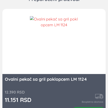
Ovalni pekač sa gril poklopcem LM 1124
12.390
RSD
11.151
RSD
Besplatna dostava