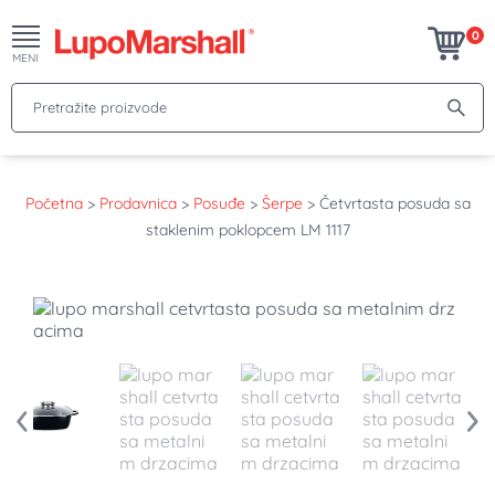
0
MENI
Pretražite proizvode
Početna
>
Prodavnica
>
Posuđe
>
Šerpe
>
Četvrtasta posuda sa
staklenim poklopcem LM 1117