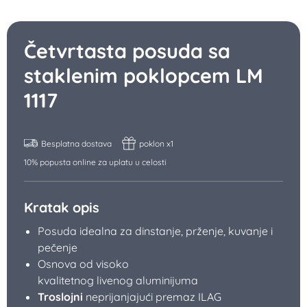
Četvrtasta posuda sa
staklenim poklopcem LM
1117
Besplatna dostava
poklon x1
10% popusta online za uplatu u celosti
Kratak opis
Posuda idealna za dinstanje, prženje, kuvanje i
pečenje
Osnova od visoko
kvalitetnog livenog aluminijuma
Troslojni
neprijanjajući premaz ILAG