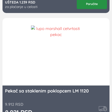
UŠTEDA 1.239 RSD
Poručite
za plaćanje u celosti
Pekač sa staklenim poklopcem LM 1120
9.912
RSD