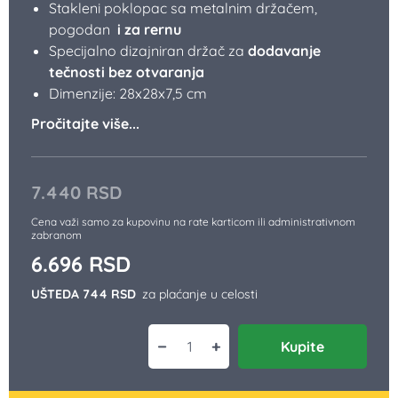
Stakleni poklopac sa metalnim držačem,
pogodan
i za rernu
Specijalno dizajniran držač za
dodavanje
tečnosti bez otvaranja
Dimenzije: 28x28x7,5 cm
Pročitajte više...
7.440
RSD
Cena važi samo za kupovinu na rate karticom ili administrativnom
zabranom
6.696
RSD
UŠTEDA 744 RSD
za plaćanje u celosti
−
+
Kupite
Četvrtasta posuda sa staklenim pokl