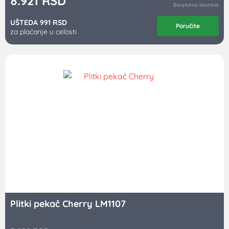
8.921
RSD
Besplatna dostava
UŠTEDA 991 RSD
Poručite
za plaćanje u celosti
Plitki pekač Cherry LM1107