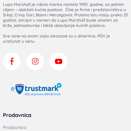
Lupo Marshall je robna marka nastala 1995. godine, sa jednim
ciljem – olakšati kućne poslove. Čine je firme i predstavništva u
Srbiji, Crnoj Gori, Bosni i Hercegovini. Pratimo istu misiju preko 25
godina, istrajni u nameri da Lupo Marshall bude sinonim za
brže, jednostavnije i lakše obavljanje kućnih poslova.
Sve cene na ovom sajtu iskazane su u dinarima. PDV je
uračunat u cenu.
Prodavnica
Prodavnica