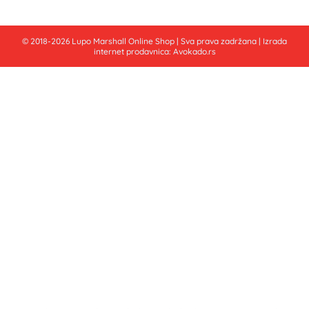
© 2018-2026 Lupo Marshall Online Shop | Sva prava zadržana | Izrada
internet prodavnica:
Avokado.rs