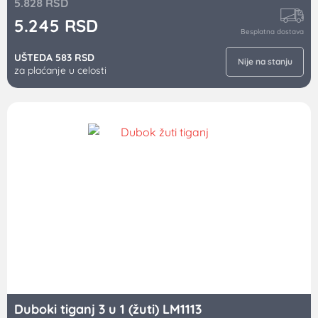
5.828
RSD
5.245
RSD
Besplatna dostava
UŠTEDA 583 RSD
Nije na stanju
za plaćanje u celosti
Duboki tiganj 3 u 1 (žuti) LM1113