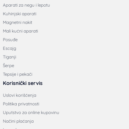
Aparati za negu i lepotu
Kuhinjski aparati
Magnetni nakit
Mali kućni aparati
Posuđe
Escajg
Tiganji
Šerpe
Tepsije i pekači
Korisnički servis
Uslovi korišćenja
Politika privatnosti
Uputstvo za online kupovinu
Načini plaćanja