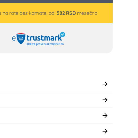
 na rate bez kamate, od:
582
RSD
mesečno