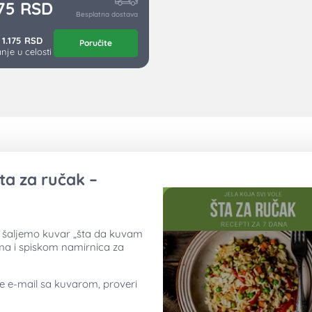
575
RSD
Besplatna dostava
1.175 RSD
Poručite
nje u celosti
ta za ručak –
ti šaljemo kuvar „šta da kuvam
ima i spiskom namirnica za
ne e-mail sa kuvarom, proveri