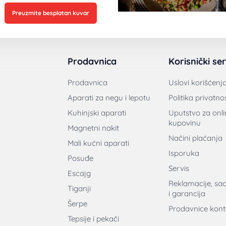
Preuzmite besplatan kuvar
Prodavnica
Korisnički ser
Prodavnica
Uslovi korišćenj
Aparati za negu i lepotu
Politika privatnos
Kuhinjski aparati
Uputstvo za onli
kupovinu
Magnetni nakit
Načini plaćanja
Mali kućni aparati
Isporuka
Posuđe
Servis
Escajg
Reklamacije, sa
Tiganji
i garancija
Šerpe
Prodavnice kont
Tepsije i pekači