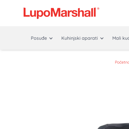
Posuđe
Kuhinjski aparati
Mali ku
Početn