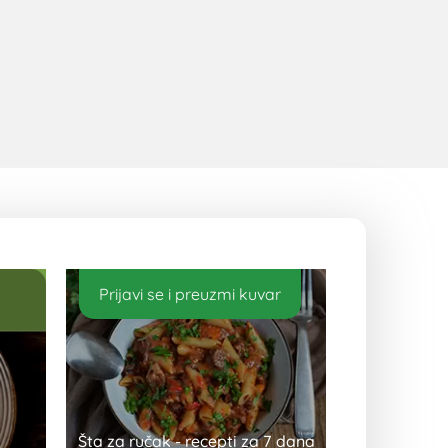
Prijavi se i preuzmi kuvar
Šta za ručak - recepti za 7 dana