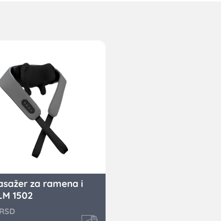
sažer za ramena i
LM 1502
RSD