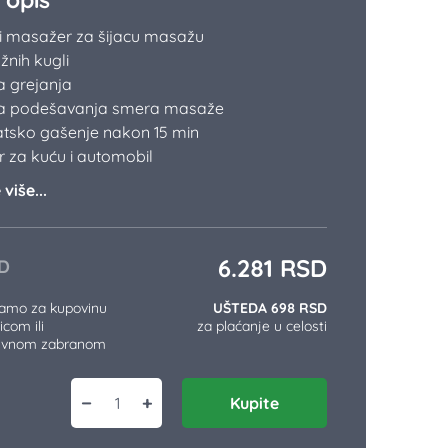
 masažer za šijacu masažu
nih kugli
a grejanja
ja podešavanja smera masaže
tsko gašenje nakon 15 min
 za kuću i automobil
više...
6.281
RSD
D
samo za kupovinu
UŠTEDA 698 RSD
icom ili
za plaćanje u celosti
tivnom zabranom
−
+
Kupite
Šijacu masažer FE 4040 količina