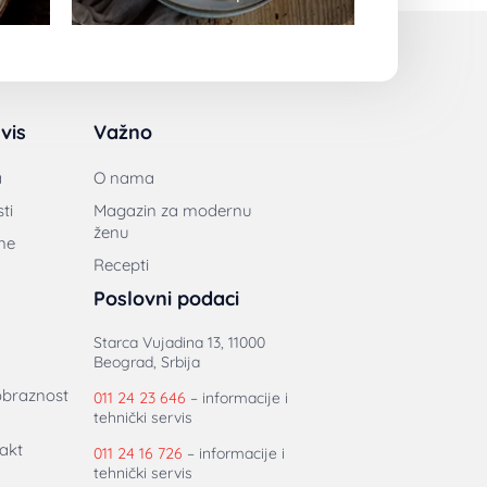
vis
Važno
a
O nama
ti
Magazin za modernu
ženu
ne
Recepti
Poslovni podaci
Starca Vujadina 13, 11000
Beograd, Srbija
obraznost
011 24 23 646
– informacije i
tehnički servis
akt
011 24 16 726
– informacije i
tehnički servis