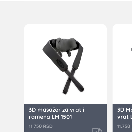
3D masažer za vrat i
3D Ma
ramena LM 1501
vrat 
11.750
RSD
11.750