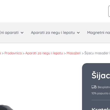
ćni aparati
Aparati za negu i lepotu
Magnetni na
a
>
Prodavnica
>
Aparati za negu i lepotu
>
Masažeri
>
Šijacu masažer
Šija
Besplatn
10% popusta o
Kratak