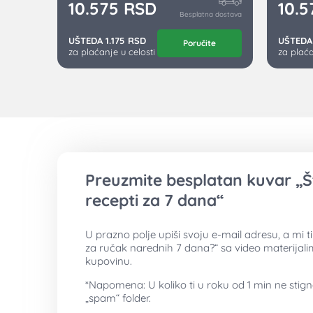
10.575
RSD
10.
Besplatna dostava
UŠTEDA 1.175 RSD
UŠTEDA 
Poručite
za plaćanje u celosti
za plaća
Preuzmite besplatan kuvar „Š
recepti za 7 dana“
U prazno polje upiši svoju e-mail adresu, a mi 
za ručak narednih 7 dana?“ sa video materijal
kupovinu.
*Napomena: U koliko ti u roku od 1 min ne stig
„spam“ folder.