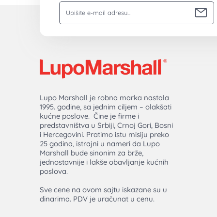
Vaša email adresa
Lupo Marshall je robna marka nastala
1995. godine, sa jednim ciljem – olakšati
kućne poslove. Čine je firme i
predstavništva u Srbiji, Crnoj Gori, Bosni
i Hercegovini. Pratimo istu misiju preko
25 godina, istrajni u nameri da Lupo
Marshall bude sinonim za brže,
jednostavnije i lakše obavljanje kućnih
poslova.
Sve cene na ovom sajtu iskazane su u
dinarima. PDV je uračunat u cenu.