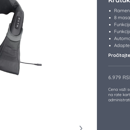
Rameni
8 masaž
Funkcij
Funkci
Automa
Adapter
Pročitajte 
6.979
RS
Cena važi 
na rate kart
administra