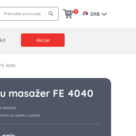
Pretražite proizvode
0
SRB
kit
Akcije
 FE 4040
cu masažer FE 4040
a dostava
nline za uplatu u celosti
 opis