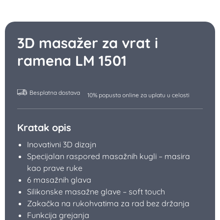
2 nivoa toplote
Bežični rad
Adapter za punjenje baterije
Pročitajte više...
11.750
RSD
Cena važi samo za kupovinu na rate karticom ili administrativnom
zabranom
10.575
RSD
UŠTEDA 1.175 RSD
za plaćanje u celosti
−
+
Kupite
3D masažer za vrat i ramena LM 1501
Prodaja na rate bez kamate, od:
979
RSD
mesečno