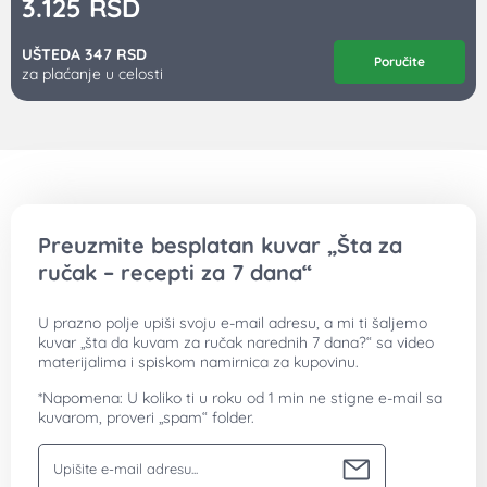
Preuzmite besplatan kuvar
Šta za ručak - recepti za 7 dana
Prijavi se i preuzmi kuvar
Lupo Marshall je robna marka nastala 1995. godine, sa jednim
ciljem – olakšati kućne poslove. Čine je firme i predstavništva u
Srbiji, Crnoj Gori, Bosni i Hercegovini. Pratimo istu misiju preko 25
godina, istrajni u nameri da Lupo Marshall bude sinonim za
brže, jednostavnije i lakše obavljanje kućnih poslova.
Sve cene na ovom sajtu iskazane su u dinarima. PDV je
uračunat u cenu.