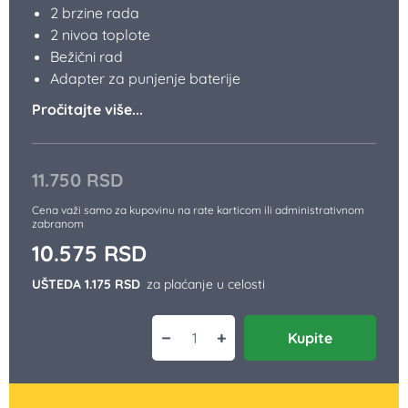
Opis
Zašto kupiti
Deklaracija
Uputstvo za upotrebu
Utisci korisnika