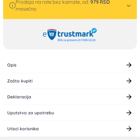
Vratni masažer Odisej
11.050
RSD
9.945
RSD
Besplatna dostava
UŠTEDA 1.105 RSD
Poručite