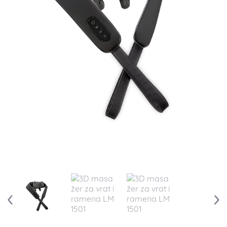
3D masažer za vrat i
ramena LM 1501
Besplatna dostava
10% popusta online za uplatu u celosti
Kratak opis
Inovativni 3D dizajn
Specijalan raspored masažnih kugli – masira
kao prave ruke
6 masažnih glava
Silikonske masažne glave – soft touch
Zakačka na rukohvatima za rad bez držanja
Funkcija grejanja
2 brzine rada