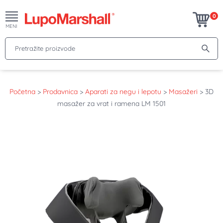
0
MENI
Pretražite proizvode
Početna
>
Prodavnica
>
Aparati za negu i lepotu
>
Masažeri
>
3D
masažer za vrat i ramena LM 1501