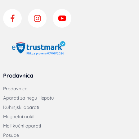
Tiganji
Šerpe
Tepsije i pekači
Korisnički servis
Uslovi korišćenja
Politika privatnosti
Uputstvo za online kupovinu
Načini plaćanja
Isporuka
Servis
Reklamacije, saobraznost i garancija
Prodavnice kontakt
Važno
O nama