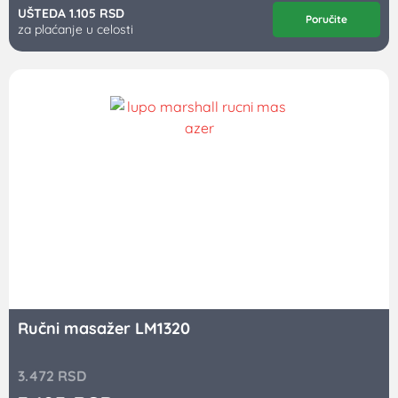
UŠTEDA 347 RSD
Poručite
za plaćanje u celosti
Preuzmite besplatan kuvar „Šta za
ručak – recepti za 7 dana“
U prazno polje upiši svoju e-mail adresu, a mi ti šaljemo
kuvar „šta da kuvam za ručak narednih 7 dana?“ sa video
materijalima i spiskom namirnica za kupovinu.
*Napomena: U koliko ti u roku od 1 min ne stigne e-mail sa
kuvarom, proveri „spam“ folder.
Vaša email adresa