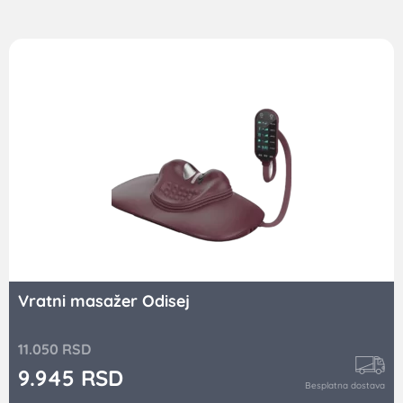
za plaćanje u celosti
Ručni masažer LM1320
3.472
RSD
3.125
RSD