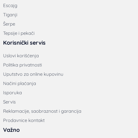
Magazin za modernu ženu
Recepti
Poslovni podaci
Starca Vujadina 13, 11000 Beograd, Srbija
011 24 23 646
– informacije i tehnički servis
011 24 16 726
– informacije i tehnički servis
office@lupomarshall.com
© 2018-2026 Lupo Marshall Online Shop | Sva prava zadržana | Izrada
internet prodavnica:
Avokado.rs