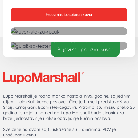
Prodavnica
Prodavnica
Aparati za negu i lepotu
Kuhinjski aparati
Magnetni nakit
Mali kućni aparati
Posuđe
Escajg