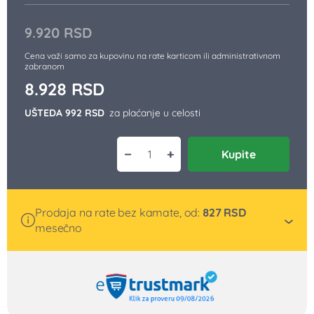
9.920
RSD
Cena važi samo za kupovinu na rate karticom ili administrativnom
zabranom
8.928
RSD
UŠTEDA 992 RSD
za plaćanje u celosti
−
+
Kupite
Escajg set za 6 osoba U KUTIJI LM12
Prodaja na rate bez kamate, od:
827
RSD
mesečno