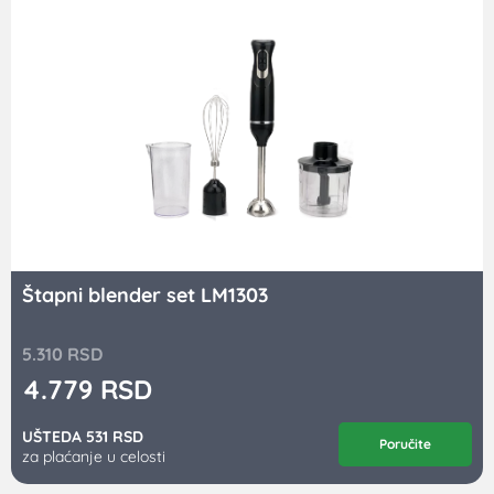
Štapni blender set LM1303
5.310
RSD
4.779
RSD
UŠTEDA 531 RSD
Poručite
za plaćanje u celosti