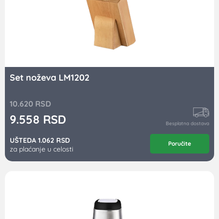
Set noževa LM1202
10.620
RSD
9.558
RSD
Besplatna dostava
UŠTEDA 1.062 RSD
Poručite
za plaćanje u celosti