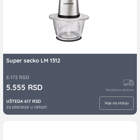
Super secko LM 1312
6.172
RSD
5.555
RSD
Besplatna dostava
UŠTEDA 617 RSD
Nije na stanju
za plaćanje u celosti