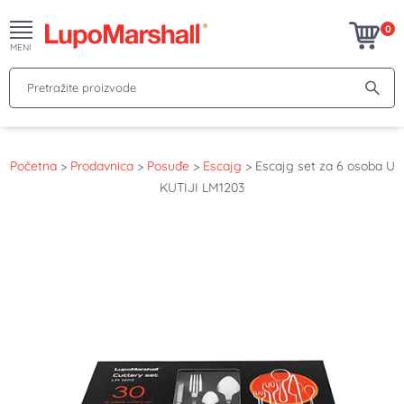
0
MENI
Pretražite proizvode
Početna
>
Prodavnica
>
Posuđe
>
Escajg
>
Escajg set za 6 osoba U
KUTIJI LM1203