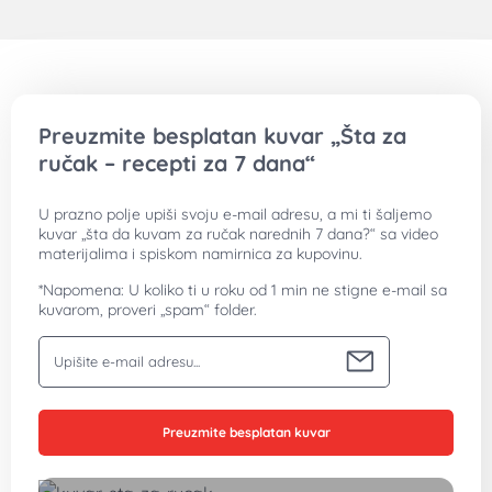
Preuzmite besplatan kuvar „Šta za
ručak – recepti za 7 dana“
U prazno polje upiši svoju e-mail adresu, a mi ti šaljemo
kuvar „šta da kuvam za ručak narednih 7 dana?“ sa video
materijalima i spiskom namirnica za kupovinu.
*Napomena: U koliko ti u roku od 1 min ne stigne e-mail sa
kuvarom, proveri „spam“ folder.
Vaša email adresa
Preuzmite besplatan kuvar