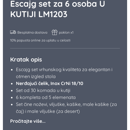
Escajg set za 6 osoba U
KUTIJI LM1203
Besplatna dostava
poklon x1
10% popusta online za uplatu u celosti
Kratak opis
Escajg set vrhunskog kvaliteta za elegantan i
otmen izgled stola
Nerđajući čelik, Inox CrNi 18/10
Set od 30 komada u kutiji
6 kompleta od 5 elemenata
Set čine noževi, viljuške, kašike, male kašike (za
čaj) i male viljuške (za desert)
Pročitajte više...