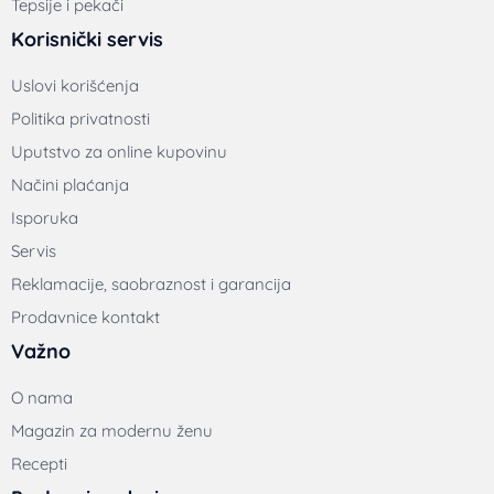
Tepsije i pekači
Korisnički servis
Uslovi korišćenja
Politika privatnosti
Uputstvo za online kupovinu
Načini plaćanja
Isporuka
Servis
Reklamacije, saobraznost i garancija
Prodavnice kontakt
Važno
O nama
Magazin za modernu ženu
Recepti