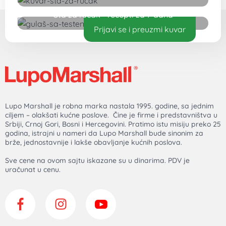
Šta za ručak - recepti za 7 dana
Prijavi se i preuzmi kuvar
Lupo Marshall je robna marka nastala 1995. godine, sa jednim
ciljem – olakšati kućne poslove. Čine je firme i predstavništva u
Srbiji, Crnoj Gori, Bosni i Hercegovini. Pratimo istu misiju preko 25
godina, istrajni u nameri da Lupo Marshall bude sinonim za
brže, jednostavnije i lakše obavljanje kućnih poslova.
Sve cene na ovom sajtu iskazane su u dinarima. PDV je
uračunat u cenu.