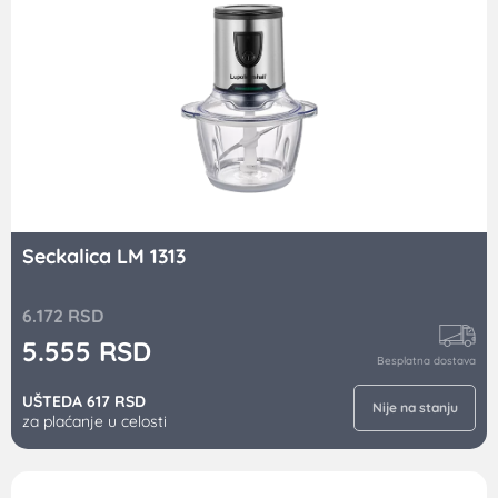
Seckalica LM 1313
6.172
RSD
5.555
RSD
Besplatna dostava
UŠTEDA 617 RSD
Nije na stanju
za plaćanje u celosti