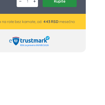
−
+
Kupite
Štapni blender set LM1303 količina
 na rate bez kamate, od:
443
RSD
mesečno