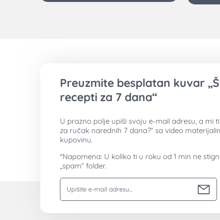
Preuzmite besplatan kuvar „Š
recepti za 7 dana“
U prazno polje upiši svoju e-mail adresu, a mi 
za ručak narednih 7 dana?“ sa video materijal
kupovinu.
*Napomena: U koliko ti u roku od 1 min ne stig
„spam“ folder.
Vaša email adresa