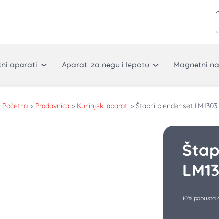
ćni aparati
Aparati za negu i lepotu
Magnetni na
Početna
>
Prodavnica
>
Kuhinjski aparati
>
Štapni blender set LM1303
Štap
LM13
10% popusta o