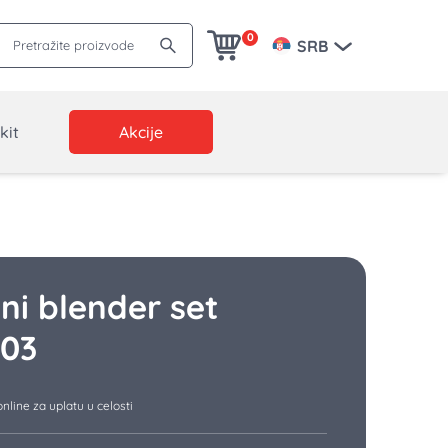
Pretražite proizvode
0
SRB
kit
Akcije
ni blender set
03
nline za uplatu u celosti