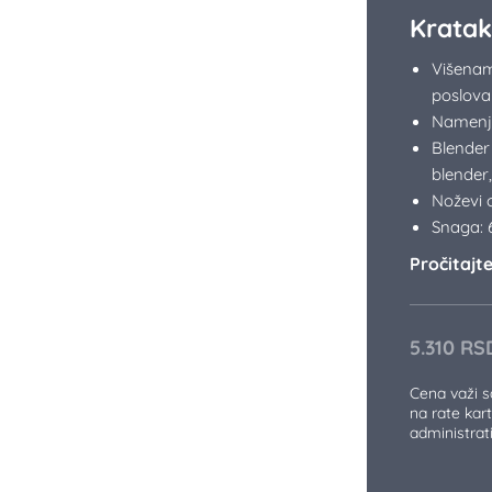
Kratak
Višename
poslova
Namenje
Blender 
blender
Noževi 
Snaga:
Pročitajte 
5.310
RS
Cena važi 
na rate kart
administra