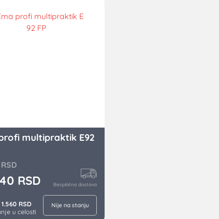
rofi multipraktik E92
0
RSD
040
RSD
Besplatna dostava
1.560 RSD
Nije na stanju
nje u celosti