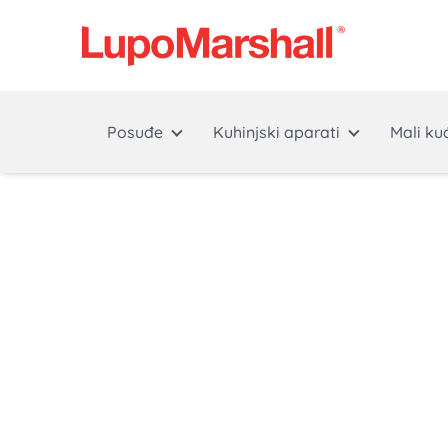
Posuđe
Kuhinjski aparati
Mali ku