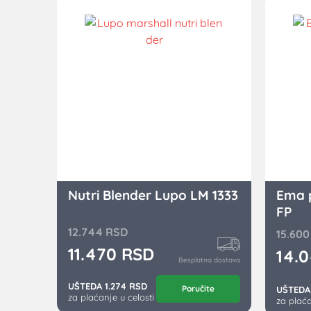
Nutri Blender Lupo LM 1333
Ema p
FP
12.744
RSD
15.60
11.470
RSD
14.
Besplatna dostava
UŠTEDA 1.274 RSD
Poručite
UŠTEDA 
za plaćanje u celosti
za plaća