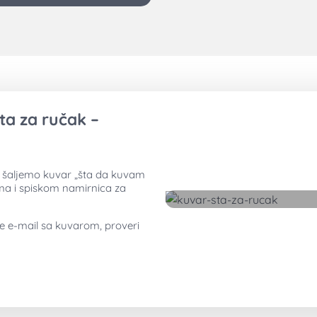
ta za ručak –
ti šaljemo kuvar „šta da kuvam
ima i spiskom namirnica za
ne e-mail sa kuvarom, proveri
Preuzmite besplatan kuvar