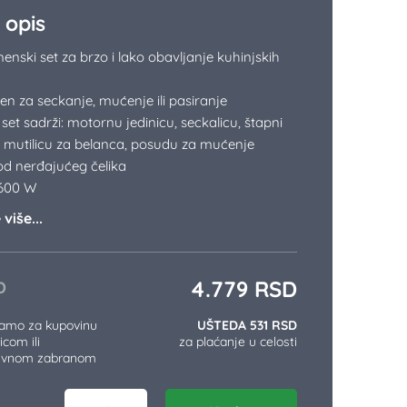
 opis
nski set za brzo i lako obavljanje kuhinjskih
n za seckanje, mućenje ili pasiranje
set sadrži: motornu jedinicu, seckalicu, štapni
, mutilicu za belanca, posudu za mućenje
od nerđajućeg čelika
 600 W
više...
4.779
RSD
D
samo za kupovinu
UŠTEDA 531 RSD
icom ili
za plaćanje u celosti
tivnom zabranom