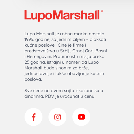
Lupo Marshall je robna marka nastala
1995. godine, sa jednim ciljem – olakšati
kućne poslove. Čine je firme i
predstavništva u Srbiji, Crnoj Gori, Bosni
i Hercegovini. Pratimo istu misiju preko
25 godina, istrajni u nameri da Lupo
Marshall bude sinonim za brže,
jednostavnije i lakše obavljanje kućnih
poslova.
Sve cene na ovom sajtu iskazane su u
dinarima. PDV je uračunat u cenu.