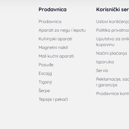
Prodavnica
Korisnički ser
Prodavnica
Uslovi korišćenj
Aparati za negu i lepotu
Politika privatnos
Kuhinjski aparati
Uputstvo za onli
kupovinu
Magnetni nakit
Načini plaćanja
Mali kućni aparati
Isporuka
Posuđe
Servis
Escajg
Reklamacije, sa
Tiganji
i garancija
Šerpe
Prodavnice kont
Tepsije i pekači