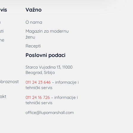
vis
Važno
a
O nama
ti
Magazin za modernu
ženu
ne
Recepti
Poslovni podaci
Starca Vujadina 13, 11000
Beograd, Srbija
obraznost
011 24 23 646
– informacije i
tehnički servis
akt
011 24 16 726
– informacije i
tehnički servis
office@lupomarshall.com