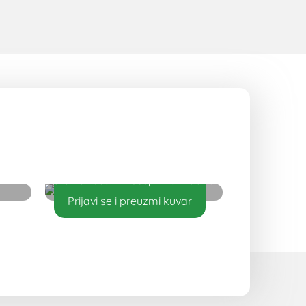
Šta za ručak - recepti za 7 dana
Prijavi se i preuzmi kuvar