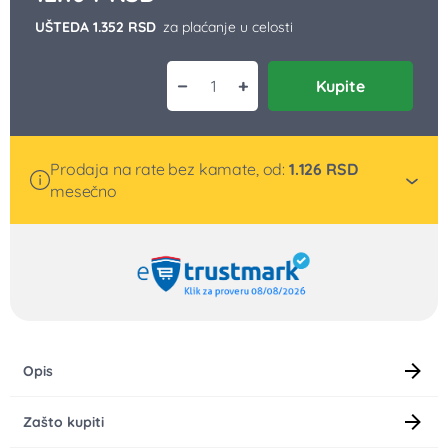
UŠTEDA 1.352 RSD
za plaćanje u celosti
−
+
Kupite
Alza ekspres lonac 4 l količina
Prodaja na rate bez kamate, od:
1.126
RSD
mesečno
Opis
Zašto kupiti