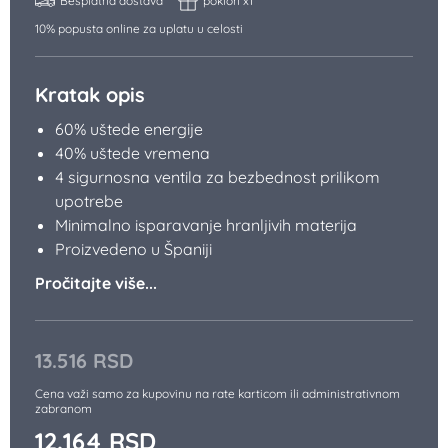
Besplatna dostava
poklon x1
10% popusta online za uplatu u celosti
Kratak opis
60% uštede energije
40% uštede vremena
4 sigurnosna ventila za bezbednost prilikom
upotrebe
Minimalno isparavanje hranljivih materija
Proizvedeno u Španiji
Pročitajte više...
13.516
RSD
Cena važi samo za kupovinu na rate karticom ili administrativnom
zabranom
12.164
RSD