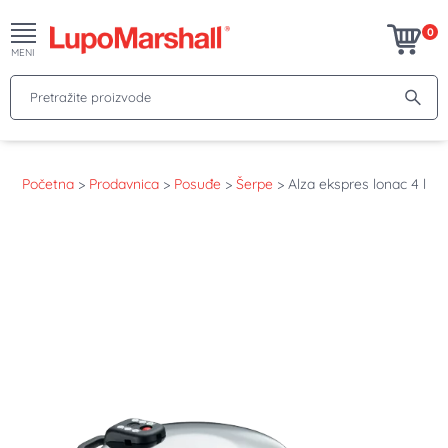
0
MENI
Pretražite proizvode
Početna
>
Prodavnica
>
Posuđe
>
Šerpe
>
Alza ekspres lonac 4 l