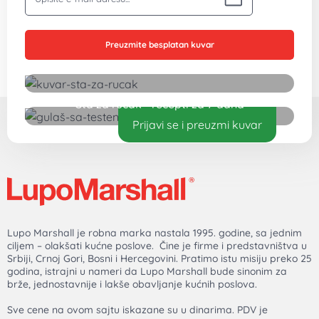
Preuzmite besplatan kuvar
Šta za ručak - recepti za 7 dana
Prijavi se i preuzmi kuvar
Lupo Marshall je robna marka nastala 1995. godine, sa jednim
ciljem – olakšati kućne poslove. Čine je firme i predstavništva u
Srbiji, Crnoj Gori, Bosni i Hercegovini. Pratimo istu misiju preko 25
godina, istrajni u nameri da Lupo Marshall bude sinonim za
brže, jednostavnije i lakše obavljanje kućnih poslova.
Sve cene na ovom sajtu iskazane su u dinarima. PDV je