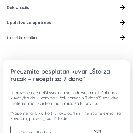
Deklaracija
Uputstvo za upotrebu
Utisci korisnika
Preuzmite besplatan kuvar „Šta za
ručak – recepti za 7 dana“
U prazno polje upiši svoju e-mail adresu, a mi ti šaljemo
kuvar „šta da kuvam za ručak narednih 7 dana?“ sa video
materijalima i spiskom namirnica za kupovinu.
*Napomena: U koliko ti u roku od 1 min ne stigne e-mail sa
kuvarom, proveri „spam“ folder.
Vaša email adresa