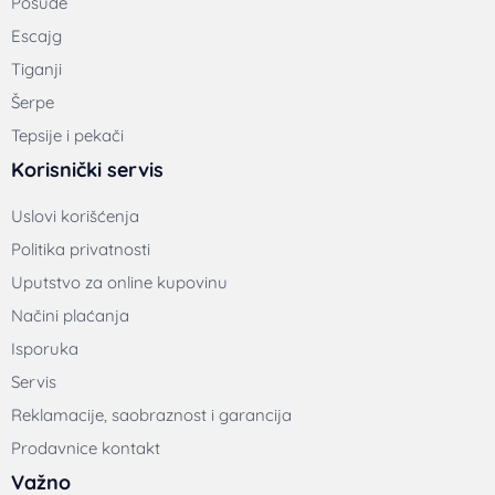
Posuđe
Escajg
Tiganji
Šerpe
Tepsije i pekači
Korisnički servis
Uslovi korišćenja
Politika privatnosti
Uputstvo za online kupovinu
Načini plaćanja
Isporuka
Servis
Reklamacije, saobraznost i garancija
Prodavnice kontakt
Važno