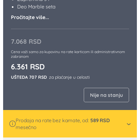
Deo Marble seta
Pročitajte više...
7.068
RSD
Cena važi samo za kupovinu na rate karticom ili administrativnom
zabranom
6.361
RSD
UŠTEDA 707 RSD
za plaćanje u celosti
Nije na stanju
Prodaja na rate bez kamate, od:
589
RSD
mesečno