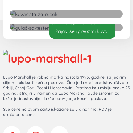
Šta za ručak - recepti za 7 dana
Prijavi se i preuzmi kuvar
Lupo Marshall je robna marka nastala 1995. godine, sa jednim
ciljem – olakšati kućne poslove. Čine je firme i predstavništva u
Srbiji, Crnoj Gori, Bosni i Hercegovini. Pratimo istu misiju preko 25
godina, istrajni u nameri da Lupo Marshall bude sinonim za
brže, jednostavnije i lakše obavljanje kućnih poslova.
Sve cene na ovom sajtu iskazane su u dinarima. PDV je
uračunat u cenu.