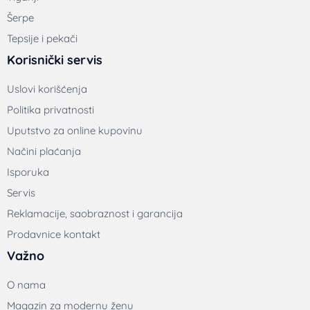
Šerpe
Tepsije i pekači
Korisnički servis
Uslovi korišćenja
Politika privatnosti
Uputstvo za online kupovinu
Načini plaćanja
Isporuka
Servis
Reklamacije, saobraznost i garancija
Prodavnice kontakt
Važno
O nama
Magazin za modernu ženu