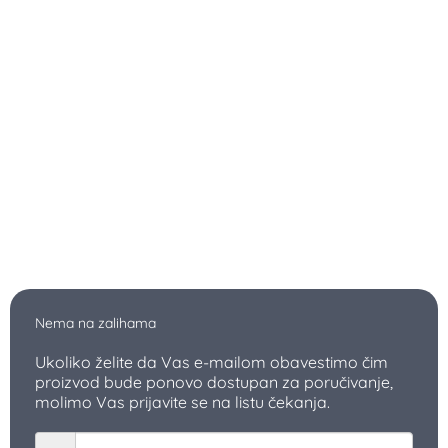
Nema na zalihama
Ukoliko želite da Vas e-mailom obavestimo čim
proizvod bude ponovo dostupan za poručivanje,
molimo Vas prijavite se na listu čekanja.