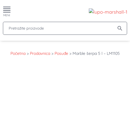
MENI
Pretražite proizvode
Početna
>
Prodavnica
>
Posuđe
>
Marble šerpa 5 l – LM1105