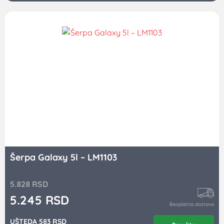
Šerpa Galaxy 5l – LM1103
5.828
RSD
5.245
RSD
Besplatna dostava
UŠTEDA 583 RSD