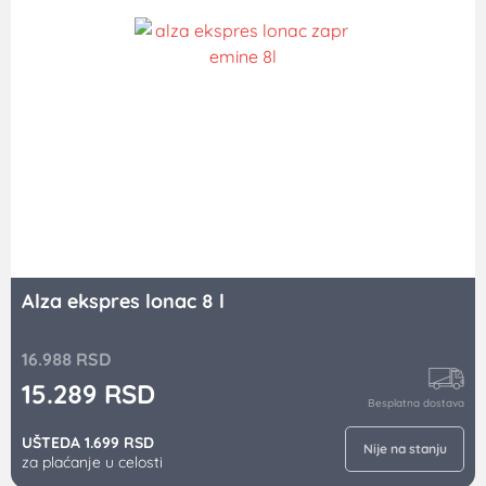
Alza ekspres lonac 8 l
16.988
RSD
15.289
RSD
Besplatna dostava
UŠTEDA 1.699 RSD
Nije na stanju
za plaćanje u celosti