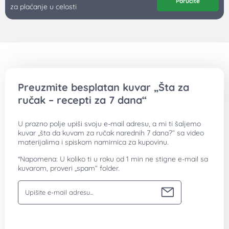
Poručite
za plaćanje u celosti
Preuzmite besplatan kuvar „Šta za
ručak – recepti za 7 dana“
U prazno polje upiši svoju e-mail adresu, a mi ti šaljemo
kuvar „šta da kuvam za ručak narednih 7 dana?“ sa video
materijalima i spiskom namirnica za kupovinu.
*Napomena: U koliko ti u roku od 1 min ne stigne e-mail sa
kuvarom, proveri „spam“ folder.
Vaša email adresa
Preuzmite besplatan kuvar