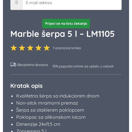
Prijavi se na listu čekanja
Marble šerpa 5 l – LM1105
1 ocena korisnika
Besplatna dostava
10% popusta online za uplatu u celosti
Kratak opis
Kvalitetna šerpa sa indukcionim dnom
Non-sitck mramorni premaz
Šerpa sa staklenim poklopcem
Poklopac sa silikonskom ivicom
Dimenzije 24×11,5 cm
Zapremina 5 l