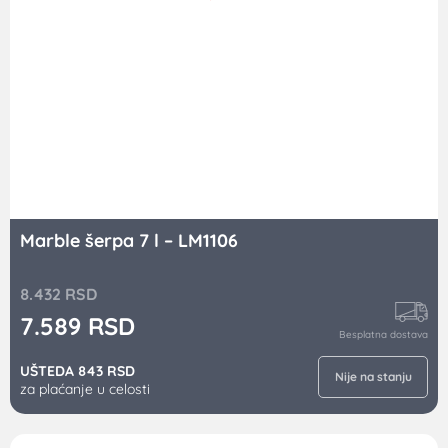
Marble šerpa 7 l – LM1106
8.432
RSD
7.589
RSD
Besplatna dostava
UŠTEDA 843 RSD
Nije na stanju
za plaćanje u celosti