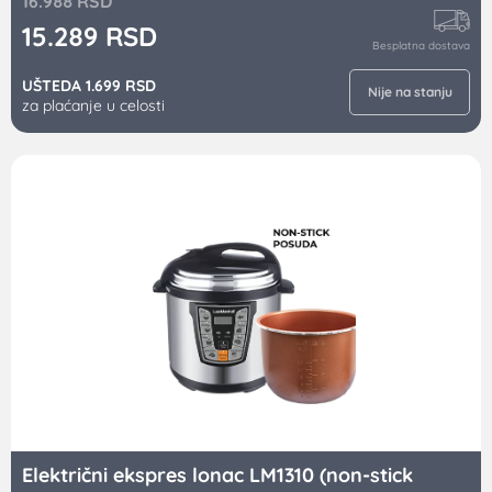
16.988
RSD
15.289
RSD
Besplatna dostava
UŠTEDA 1.699 RSD
Nije na stanju
za plaćanje u celosti
Električni ekspres lonac LM1310 (non-stick