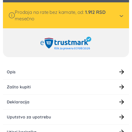
Prodaja na rate bez kamate, od:
1.912
RSD
mesečno
Opis
Zašto kupiti
Deklaracija
Uputstvo za upotrebu
Utisci korisnika