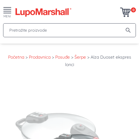
0
MENI
Pretražite proizvode
Početna
>
Prodavnica
>
Posuđe
>
Šerpe
>
Alza Duoset ekspres
lonci