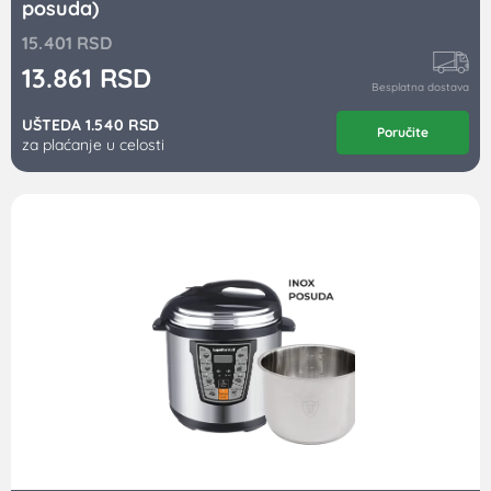
posuda)
15.401
RSD
13.861
RSD
Besplatna dostava
UŠTEDA 1.540 RSD
Poručite
za plaćanje u celosti