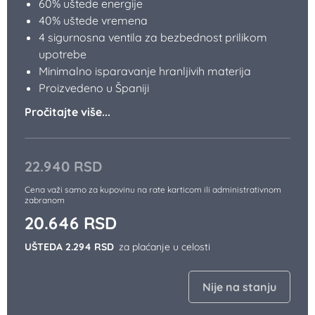
60% uštede energije
40% uštede vremena
4 sigurnosna ventila za bezbednost prilikom
upotrebe
Minimalno isparavanje hranljivih materija
Proizvedeno u Španiji
Pročitajte više...
22.940
RSD
Cena važi samo za kupovinu na rate karticom ili administrativnom
zabranom
20.646
RSD
UŠTEDA 2.294 RSD
za plaćanje u celosti
Nije na stanju