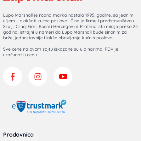
Lupo Marshall je robna marka nastala 1995. godine, sa jednim
ciljem – olakšati kućne poslove. Čine je firme i predstavništva u
Srbiji, Crnoj Gori, Bosni i Hercegovini. Pratimo istu misiju preko 25
godina, istrajni u nameri da Lupo Marshall bude sinonim za
brže, jednostavnije i lakše obavljanje kućnih poslova.
Sve cene na ovom sajtu iskazane su u dinarima. PDV je
uračunat u cenu.
Prodavnica