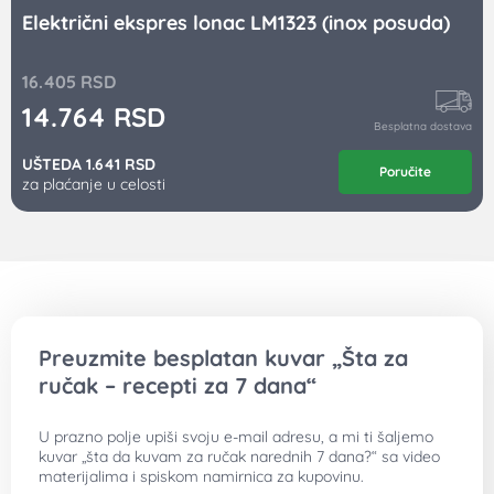
Električni ekspres lonac LM1323 (inox posuda)
16.405
RSD
14.764
RSD
Besplatna dostava
UŠTEDA 1.641 RSD
Poručite
za plaćanje u celosti
Preuzmite besplatan kuvar „Šta za
ručak – recepti za 7 dana“
U prazno polje upiši svoju e-mail adresu, a mi ti šaljemo
kuvar „šta da kuvam za ručak narednih 7 dana?“ sa video
materijalima i spiskom namirnica za kupovinu.