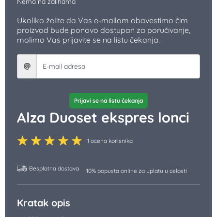
Nema na zalihama
Ukoliko želite da Vas e-mailom obavestimo čim
proizvod bude ponovo dostupan za poručivanje,
molimo Vas prijavite se na listu čekanja.
Prijavi se na listu čekanja
Alza Duoset ekspres lonci
1 ocena korisnika
Besplatna dostava
10% popusta online za uplatu u celosti
Kratak opis