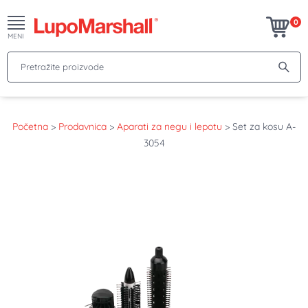
0
MENI
Pretražite proizvode
Početna
>
Prodavnica
>
Aparati za negu i lepotu
>
Set za kosu A-
3054