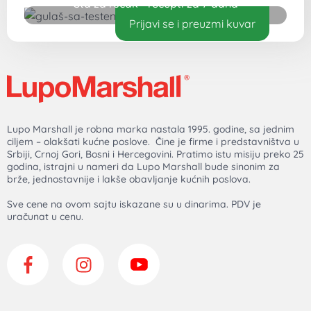
Šta za ručak - recepti za 7 dana
Prijavi se i preuzmi kuvar
Lupo Marshall je robna marka nastala 1995. godine, sa jednim
ciljem – olakšati kućne poslove. Čine je firme i predstavništva u
Srbiji, Crnoj Gori, Bosni i Hercegovini. Pratimo istu misiju preko 25
godina, istrajni u nameri da Lupo Marshall bude sinonim za
brže, jednostavnije i lakše obavljanje kućnih poslova.
Sve cene na ovom sajtu iskazane su u dinarima. PDV je
uračunat u cenu.