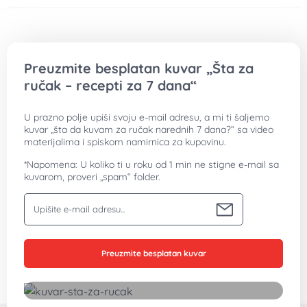
Preuzmite besplatan kuvar „Šta za
ručak – recepti za 7 dana“
U prazno polje upiši svoju e-mail adresu, a mi ti šaljemo
kuvar „šta da kuvam za ručak narednih 7 dana?“ sa video
materijalima i spiskom namirnica za kupovinu.
*Napomena: U koliko ti u roku od 1 min ne stigne e-mail sa
kuvarom, proveri „spam“ folder.
Vaša email adresa
Preuzmite besplatan kuvar