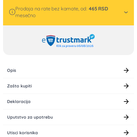
Prodaja na rate bez kamate, od:
465
RSD
mesečno
Opis
Zašto kupiti
Deklaracija
Uputstvo za upotrebu
Utisci korisnika