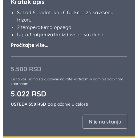
Kratak opis
Set od 6 dodataka i 6 funkcija za savršenu
frizuru.
2 temperaturna opsega
Ugrađeni
jonizator
izduvnog vazduha
Pročitajte više...
5.580
RSD
Cena važi samo za kupovinu na rate karticom ili administrativnom
zabranom
5.022
RSD
UŠTEDA 558 RSD
za plaćanje u celosti
Nije na stanju