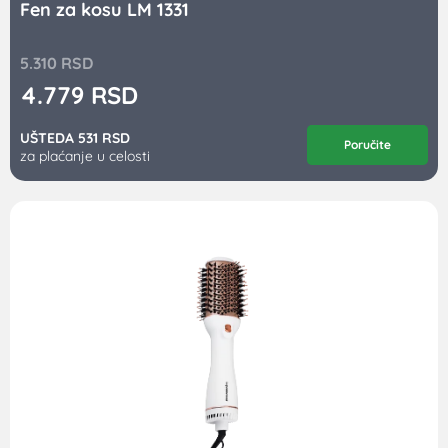
Fen za kosu LM 1331
5.310
RSD
4.779
RSD
UŠTEDA 531 RSD
Poručite
za plaćanje u celosti