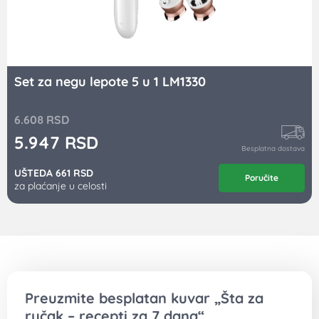
Set za negu lepote 5 u 1 LM1330
6.608
RSD
5.947
RSD
Besplatna dostava
UŠTEDA 661 RSD
Poručite
za plaćanje u celosti
Preuzmite besplatan kuvar „Šta za
ručak – recepti za 7 dana“