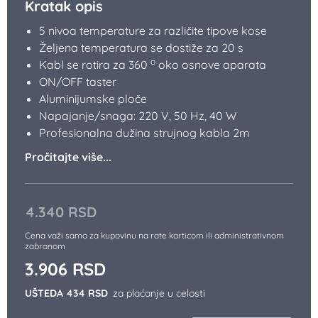
Kratak opis
5 nivoa temperature za različite tipove kose
Željena temperatura se dostiže za 20 s
o
Kabl se rotira za 360
oko osnove aparata
ON/OFF taster
Aluminijumske ploče
Napajanje/snaga: 220 V, 50 Hz, 40 W
Profesionalna dužina strujnog kabla 2m
Pročitajte više...
4.340
RSD
Cena važi samo za kupovinu na rate karticom ili administrativnom
zabranom
3.906
RSD
UŠTEDA 434 RSD
za plaćanje u celosti