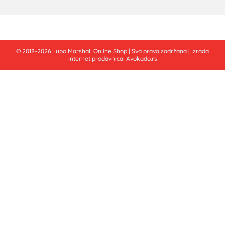
© 2018-2026 Lupo Marshall Online Shop | Sva prava zadržana | Izrada
internet prodavnica:
Avokado.rs