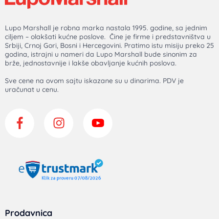
Lupo Marshall je robna marka nastala 1995. godine, sa jednim
ciljem – olakšati kućne poslove. Čine je firme i predstavništva u
Srbiji, Crnoj Gori, Bosni i Hercegovini. Pratimo istu misiju preko 25
godina, istrajni u nameri da Lupo Marshall bude sinonim za
brže, jednostavnije i lakše obavljanje kućnih poslova.
Sve cene na ovom sajtu iskazane su u dinarima. PDV je
uračunat u cenu.
Prodavnica