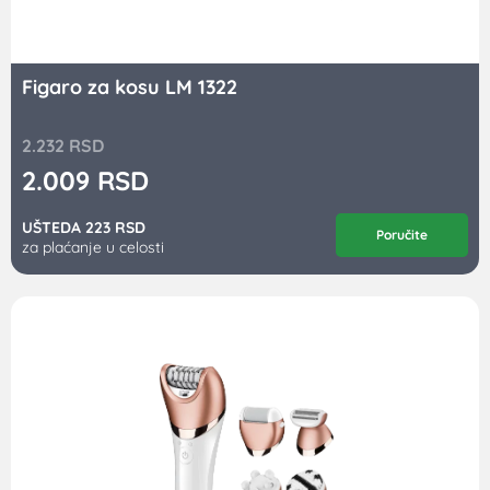
Figaro za kosu LM 1322
2.232
RSD
2.009
RSD
UŠTEDA 223 RSD
Poručite
za plaćanje u celosti