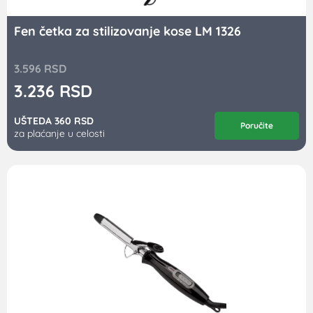
Fen četka za stilizovanje kose LM 1326
3.596
RSD
3.236
RSD
UŠTEDA 360 RSD
Poručite
za plaćanje u celosti