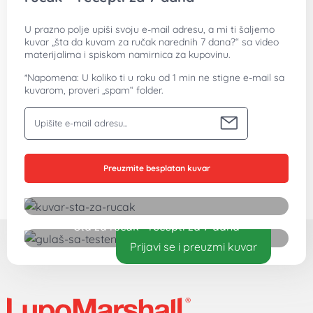
U prazno polje upiši svoju e-mail adresu, a mi ti šaljemo
kuvar „šta da kuvam za ručak narednih 7 dana?“ sa video
materijalima i spiskom namirnica za kupovinu.
*Napomena: U koliko ti u roku od 1 min ne stigne e-mail sa
kuvarom, proveri „spam“ folder.
Vaša email adresa
Preuzmite besplatan kuvar
Šta za ručak - recepti za 7 dana
Prijavi se i preuzmi kuvar