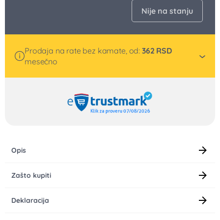
Nije na stanju
Prodaja na rate bez kamate, od:
362
RSD
mesečno
Opis
Zašto kupiti
Deklaracija