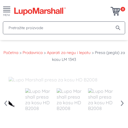
0
MENI
Pretražite proizvode
Početna
>
Prodavnica
>
Aparati za negu i lepotu
>
Presa (pegla) za
kosu LM 1343