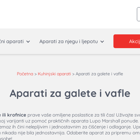
P
ćni aparati
Aparati za njegu i ljepotu
Akci
Početna
>
Kuhinjski aparati
>
Aparati za galete i vafle
Aparati za galete i vafle
 ili krofnice
prave vaše omiljene poslastice za tili čas! Uživajte 
atkoj varijanti uz pomoć praktičnih aparata Lupo Marshall ponude. 
maz ih čini nelepljivim i jednostavnim za čišćenje i odlaganje. U
a nikada nije bila jednostavnija. Odaberite aparat za pripremu omil
osobe!