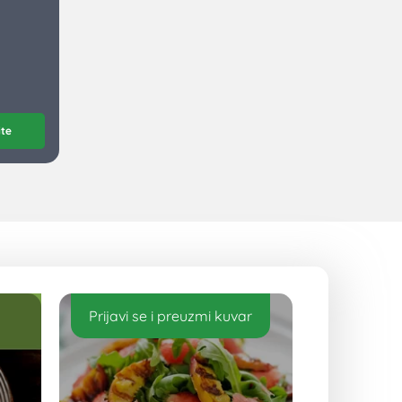
ite
Prijavi se i preuzmi kuvar