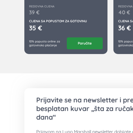
REDOVNA CIJENA
REDOVNA 
39
€
40
€
CIJENA SA POPUSTOM ZA GOTOVINU
CIJENA 
35
€
36
€
10% popusta online za
10% popust
Poručite
gotovinsko plaćanje
gotovinsko
Prijavite se na newsletter i p
besplatan kuvar „šta za ručak
dana“
Prijavom na Lupo Marshall newsletter dobijate 