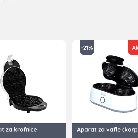
-21%
Ak
t za krofnice
Aparat za vafle (korp