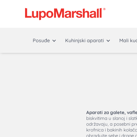
Posuđe
Kuhinjski aparati
Mali ku
Aparati za galete, vafle
biskvitima u slanoj i sl
održavaju, a posebni pre
krofnica i bakinih kolač
obradujte sebe i drage 