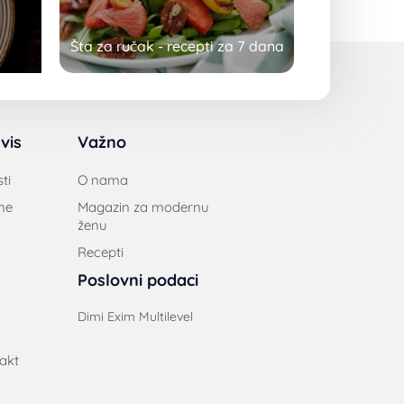
Šta za ručak - recepti za 7 dana
vis
Važno
ti
O nama
ne
Magazin za modernu
ženu
Recepti
Poslovni podaci
Dimi Exim Multilevel
akt