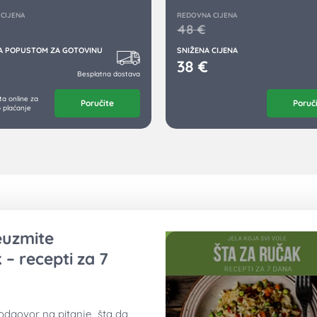
CIJENA
REDOVNA CIJENA
48
€
SA POPUSTOM ZA GOTOVINU
SNIŽENA CIJENA
38
€
Besplatna dostava
a online za
Poručite
Poruč
 plaćanje
reuzmite
 – recepti za 7
odgovor na pitanje „šta da