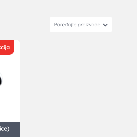
Poređajte proizvode
cija
ice)