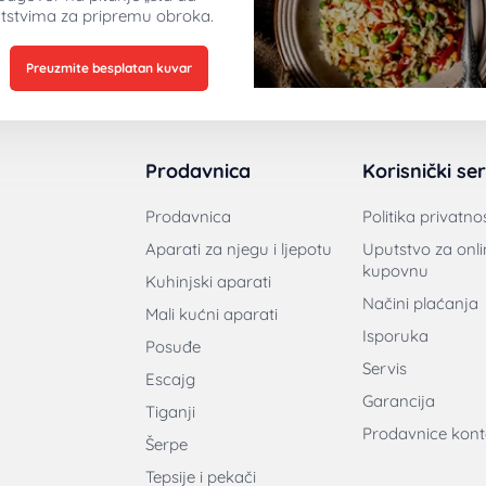
tstvima za pripremu obroka.
Preuzmite besplatan kuvar
Prodavnica
Korisnički ser
Prodavnica
Politika privatnos
Aparati za njegu i ljepotu
Uputstvo za onli
kupovnu
Kuhinjski aparati
Načini plaćanja
Mali kućni aparati
Isporuka
Posuđe
Servis
Escajg
Garancija
Tiganji
Prodavnice kont
Šerpe
Tepsije i pekači