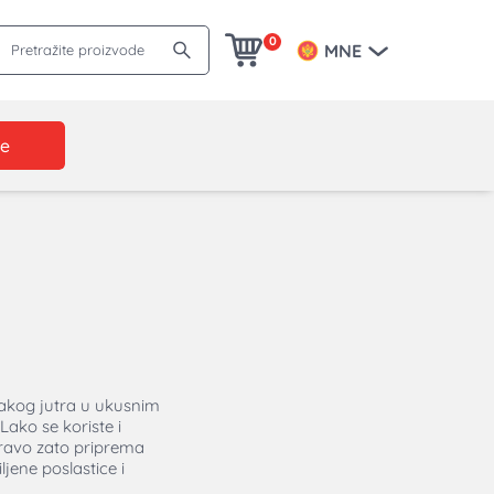
retražite proizvode
0
MNE
je
svakog jutra u ukusnim
Lako se koriste i
pravo zato priprema
jene poslastice i