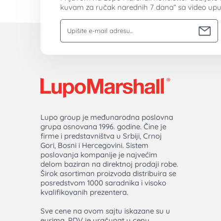
kuvam za ručak narednih 7 dana“ sa video upu
Vaša email adresa
Lupo group je međunarodna poslovna
grupa osnovana 1996. godine. Čine je
firme i predstavništva u Srbiji, Crnoj
Gori, Bosni i Hercegovini. Sistem
poslovanja kompanije je najvećim
delom baziran na direktnoj prodaji robe.
Širok asortiman proizvoda distribuira se
posredstvom 1000 saradnika i visoko
kvalifikovanih prezentera.
Sve cene na ovom sajtu iskazane su u
eurima. PDV je uračunat u cenu.