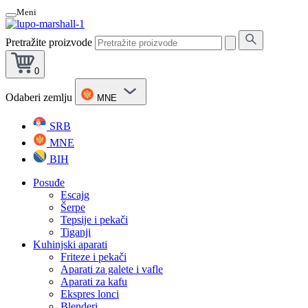
Meni
Pretražite proizvode
0
Odaberi zemlju
MNE
SRB
MNE
BIH
Posuđe
Escajg
Šerpe
Tepsije i pekači
Tiganji
Kuhinjski aparati
Friteze i pekači
Aparati za galete i vafle
Aparati za kafu
Ekspres lonci
Blenderi