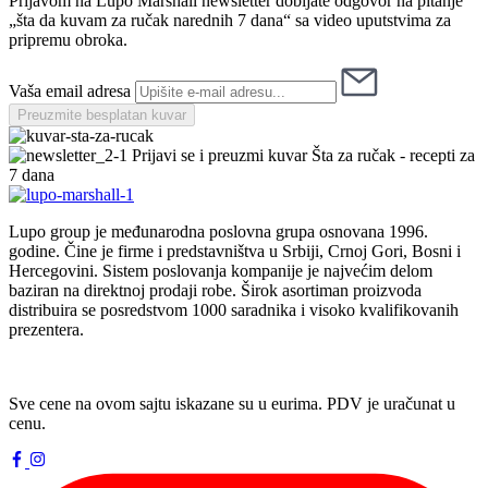
Prijavom na Lupo Marshall newsletter dobijate odgovor na pitanje
„šta da kuvam za ručak narednih 7 dana“ sa video uputstvima za
pripremu obroka.
Vaša email adresa
Preuzmite besplatan kuvar
Prijavi se i preuzmi kuvar
Šta za ručak - recepti za
7 dana
Lupo group je međunarodna poslovna grupa osnovana 1996.
godine. Čine je firme i predstavništva u Srbiji, Crnoj Gori, Bosni i
Hercegovini. Sistem poslovanja kompanije je najvećim delom
baziran na direktnoj prodaji robe. Širok asortiman proizvoda
distribuira se posredstvom 1000 saradnika i visoko kvalifikovanih
prezentera.
Sve cene na ovom sajtu iskazane su u eurima. PDV je uračunat u
cenu.