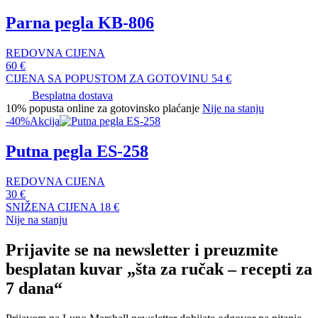
Parna pegla KB-806
REDOVNA CIJENA
60
€
CIJENA SA POPUSTOM ZA GOTOVINU
54
€
Besplatna dostava
10% popusta online za gotovinsko plaćanje
Nije na stanju
-40%
Akcija
Putna pegla ES-258
REDOVNA CIJENA
30
€
SNIŽENA CIJENA
18
€
Nije na stanju
Prijavite se na newsletter i preuzmite
besplatan kuvar „šta za ručak – recepti za
7 dana“