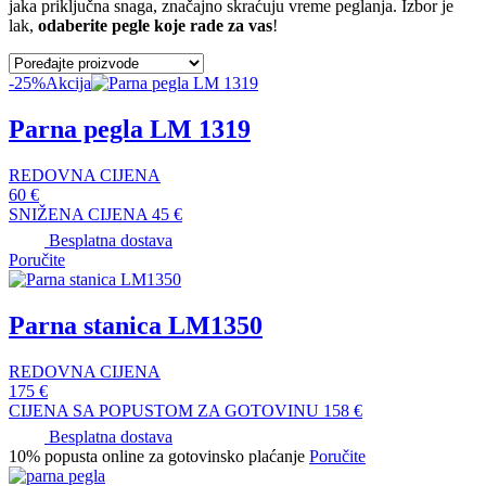
jaka priključna snaga, značajno skraćuju vreme peglanja. Izbor je
lak,
odaberite pegle koje rade za vas
!
-25%
Akcija
Parna pegla LM 1319
REDOVNA CIJENA
60
€
SNIŽENA CIJENA
45
€
Besplatna dostava
Poručite
Parna stanica LM1350
REDOVNA CIJENA
175
€
CIJENA SA POPUSTOM ZA GOTOVINU
158
€
Besplatna dostava
10% popusta online za gotovinsko plaćanje
Poručite