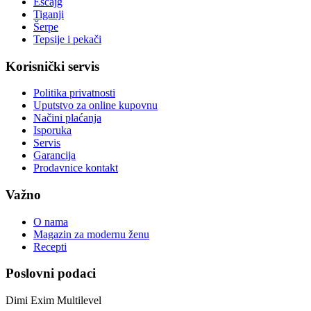
Escajg
Tiganji
Šerpe
Tepsije i pekači
Korisnički servis
Politika privatnosti
Uputstvo za online kupovnu
Načini plaćanja
Isporuka
Servis
Garancija
Prodavnice kontakt
Važno
O nama
Magazin za modernu ženu
Recepti
Poslovni podaci
Dimi Exim Multilevel