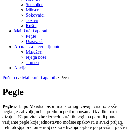
Seckalice
Mikseri
Sokovnici
Tosteri
Roštilj
Mali kućni aparati
Pegle
Usisivači
Aparati za njegu i ljepotu
Masažeri
Njega kose
Trimeri
Akcije
Početna
>
Mali kućni aparati
>
Pegle
Pegle
Pegle
iz Lupo Marshall asortimana omogućavaju znatno lakše
peglanje zahvaljujući naprednim performansama i kvalitetnom
dizajnu. Napravite izbor između kućnih pegli na paru ili putne
varijante pegle koje jednostavno možete spakovati u svaki prtljag.
Tehnologija ravnomernog raspoređivanja toplote po površini ploče i