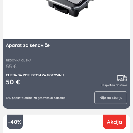
Aparat za sendviče
REDOVNA CIJENA
55
€
CIJENA SA POPUSTOM ZA GOTOVINU
50
€
Besplatna dostava
Nije na stanju
10% popusta online za gotovinsko plaćanje
-40%
Akcija