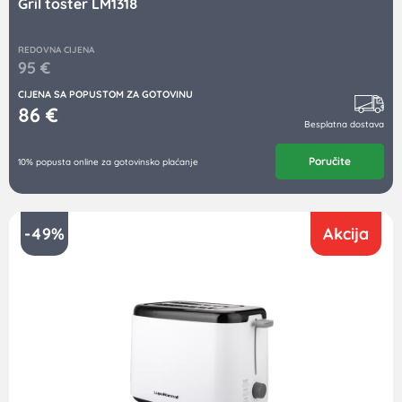
Gril toster LM1318
REDOVNA CIJENA
95
€
CIJENA SA POPUSTOM ZA GOTOVINU
86
€
Besplatna dostava
Poručite
10% popusta online za gotovinsko plaćanje
-49%
Akcija