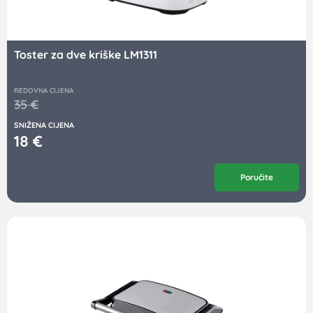
Toster za dve kriške LM1311
REDOVNA CIJENA
35
€
SNIŽENA CIJENA
18
€
Poručite