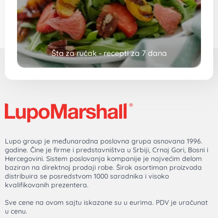
Šta za ručak - recepti za 7 dana
Lupo group je međunarodna poslovna grupa osnovana 1996.
godine. Čine je firme i predstavništva u Srbiji, Crnoj Gori, Bosni i
Hercegovini. Sistem poslovanja kompanije je najvećim delom
baziran na direktnoj prodaji robe. Širok asortiman proizvoda
distribuira se posredstvom 1000 saradnika i visoko
kvalifikovanih prezentera.
Sve cene na ovom sajtu iskazane su u eurima. PDV je uračunat
u cenu.