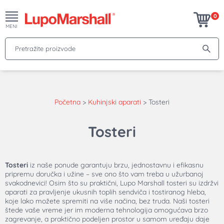
0
MENI
Pretražite proizvode
Početna
>
Kuhinjski aparati
>
Tosteri
Tosteri
Tosteri
iz naše ponude garantuju brzu, jednostavnu i efikasnu
pripremu doručka i užine – sve ono što vam treba u užurbanoj
svakodnevici! Osim što su praktični, Lupo Marshall tosteri su izdržvi
aparati za pravljenje ukusnih toplih sendviča i tostiranog hleba,
koje lako možete spremiti na više načina, bez truda. Naši tosteri
štede vaše vreme jer im moderna tehnologija omogućava brzo
zagrevanje, a praktično podeljen prostor u samom uređaju daje