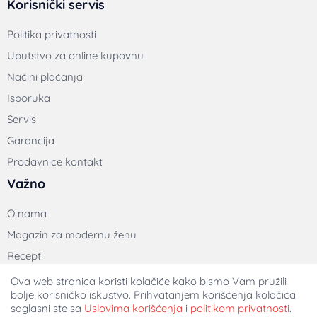
Korisnički servis
Politika privatnosti
Uputstvo za online kupovnu
Načini plaćanja
Isporuka
Servis
Garancija
Prodavnice kontakt
Važno
O nama
Magazin za modernu ženu
Recepti
Poslovni podaci
Ova web stranica koristi kolačiće kako bismo Vam pružili
bolje korisničko iskustvo. Prihvatanjem korišćenja kolačića
Dimi Exim Multilevel
saglasni ste sa
Uslovima korišćenja
i
politikom privatnosti
.