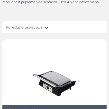
mogućnost pripreme više sendviča ili kriški hleba istovremeno.
Poređajte proizvode