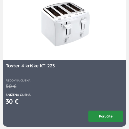
Toster 4 kriške KT-223
REDOVNA CIJENA
50
€
SNIŽENA CIJENA
30
€
Poručite