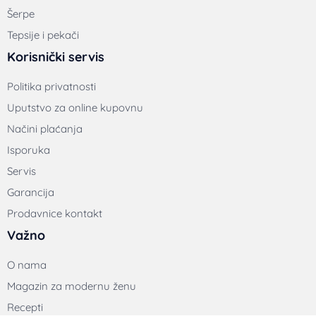
Šerpe
Tepsije i pekači
Korisnički servis
Politika privatnosti
Uputstvo za online kupovnu
Načini plaćanja
Isporuka
Servis
Garancija
Prodavnice kontakt
Važno
O nama
Magazin za modernu ženu
Recepti