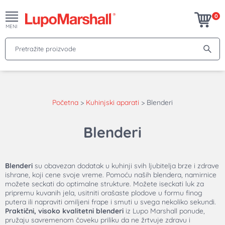
0
MENI
Pretražite proizvode
Početna
>
Kuhinjski aparati
>
Blenderi
Blenderi
Blenderi
su obavezan dodatak u kuhinji svih ljubitelja brze i zdrave
ishrane, koji cene svoje vreme. Pomoću naših blendera, namirnice
možete seckati do optimalne strukture. Možete iseckati luk za
pripremu kuvanih jela, usitniti orašaste plodove u formu finog
putera ili napraviti omiljeni frape i smuti u svega nekoliko sekundi.
Praktični, visoko kvalitetni blenderi
iz Lupo Marshall ponude,
pružaju savremenom čoveku priliku da ne žrtvuje zdravu i