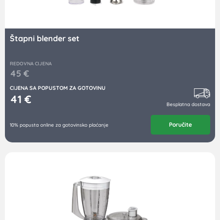
Štapni blender set
REDOVNA CIJENA
45
€
CIJENA SA POPUSTOM ZA GOTOVINU
41
€
Besplatna dostava
Poručite
10% popusta online za gotovinsko plaćanje