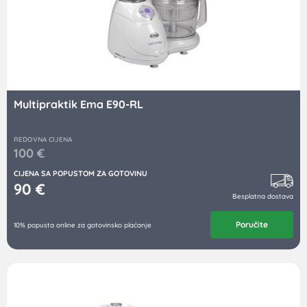
Multipraktik Ema E90-RL
REDOVNA CIJENA
100
€
CIJENA SA POPUSTOM ZA GOTOVINU
90
€
Besplatna dostava
Poručite
10% popusta online za gotovinsko plaćanje