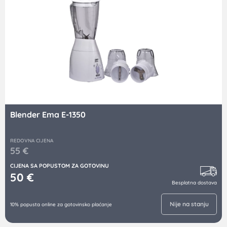
Blender Ema E-1350
REDOVNA CIJENA
55
€
CIJENA SA POPUSTOM ZA GOTOVINU
50
€
Besplatna dostava
Nije na stanju
10% popusta online za gotovinsko plaćanje