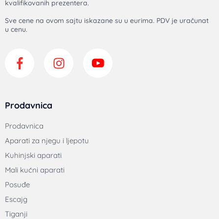
kvalifikovanih prezentera.
Sve cene na ovom sajtu iskazane su u eurima. PDV je uračunat
u cenu.
Prodavnica
Prodavnica
Aparati za njegu i ljepotu
Kuhinjski aparati
Mali kućni aparati
Posuđe
Escajg
Tiganji