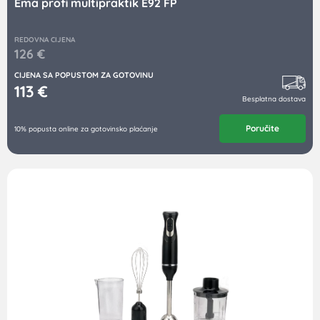
Ema profi multipraktik E92 FP
REDOVNA CIJENA
126
€
CIJENA SA POPUSTOM ZA GOTOVINU
113
€
Besplatna dostava
Poručite
10% popusta online za gotovinsko plaćanje