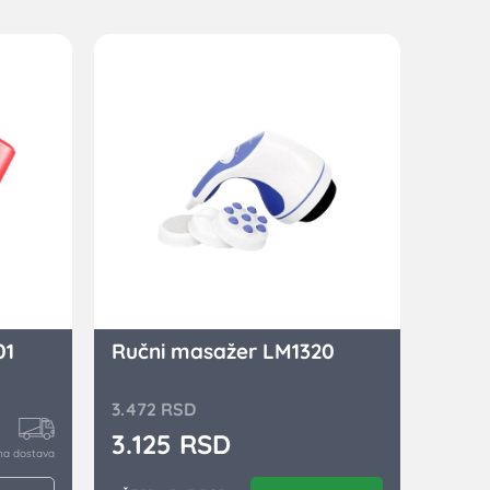
01
Ručni masažer LM1320
3.472
RSD
3.125
RSD
na dostava