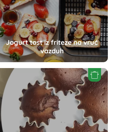
Jogurt tost iz friteze na vruć
vazduh