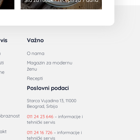
Šta za ručak - recepti za 7 dana
vis
Važno
a
O nama
ti
Magazin za modernu
ženu
ne
Recepti
Poslovni podaci
Starca Vujadina 13, 11000
Beograd, Srbija
obraznost
011 24 23 646
– informacije i
tehnički servis
akt
011 24 16 726
– informacije i
tehnički servis