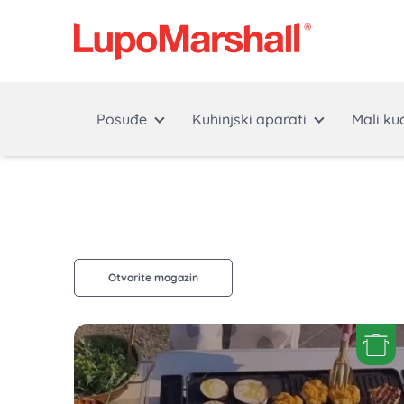
Posuđe
Kuhinjski aparati
Mali ku
Otvorite magazin