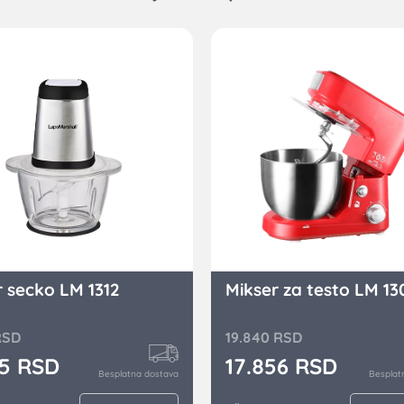
 secko LM 1312
Mikser za testo LM 13
RSD
19.840
RSD
55
RSD
17.856
RSD
Besplatna dostava
Besplat