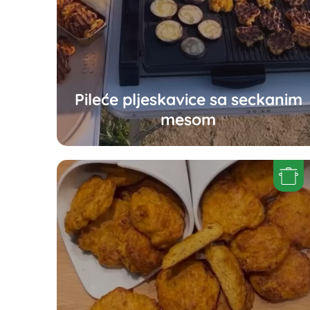
Pileće pljeskavice sa seckanim
mesom