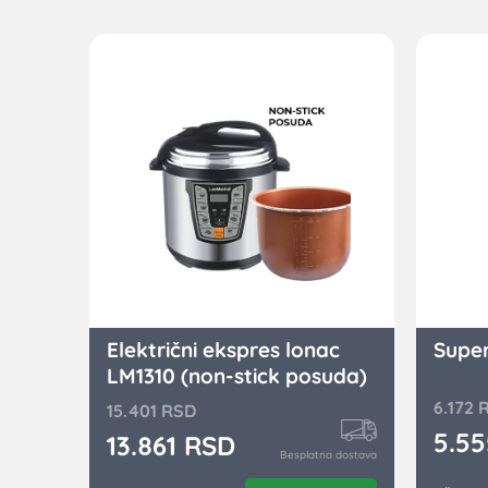
Električni ekspres lonac
Super
LM1310 (non-stick posuda)
6.172
15.401
RSD
5.5
13.861
RSD
Besplatna dostava