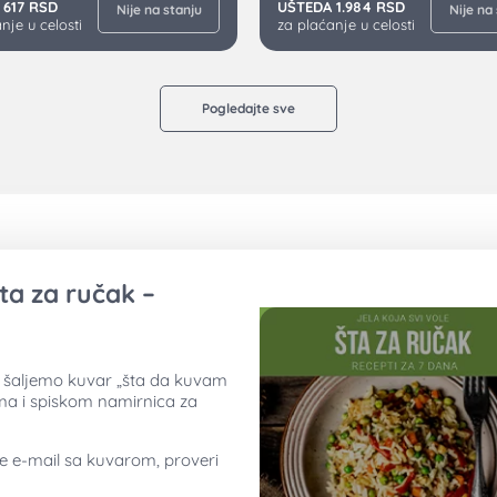
 617 RSD
UŠTEDA 1.984 RSD
Nije na stanju
Nije na
nje u celosti
za plaćanje u celosti
Pogledajte sve
ta za ručak –
ti šaljemo kuvar „šta da kuvam
ima i spiskom namirnica za
ne e-mail sa kuvarom, proveri