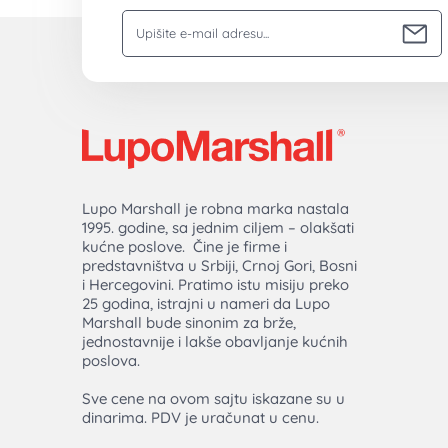
Vaša email adresa
Lupo Marshall je robna marka nastala
1995. godine, sa jednim ciljem – olakšati
kućne poslove. Čine je firme i
predstavništva u Srbiji, Crnoj Gori, Bosni
i Hercegovini. Pratimo istu misiju preko
25 godina, istrajni u nameri da Lupo
Marshall bude sinonim za brže,
jednostavnije i lakše obavljanje kućnih
poslova.
Sve cene na ovom sajtu iskazane su u
dinarima. PDV je uračunat u cenu.