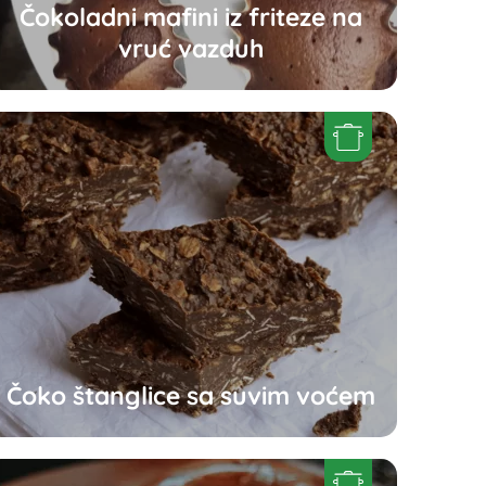
Čokoladni mafini iz friteze na
vruć vazduh
Čoko štanglice sa suvim voćem