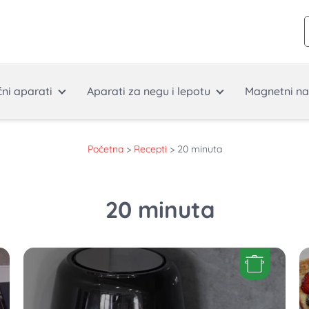
ćni aparati
Aparati za negu i lepotu
Magnetni na
Početna
>
Recepti
>
20 minuta
20 minuta