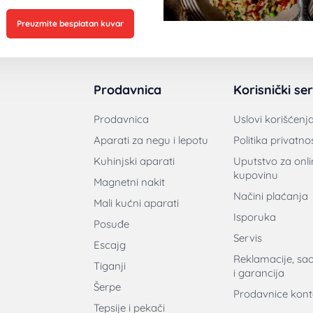
Preuzmite besplatan kuvar
Prodavnica
Korisnički ser
Prodavnica
Uslovi korišćenj
Aparati za negu i lepotu
Politika privatnos
Kuhinjski aparati
Uputstvo za onli
kupovinu
Magnetni nakit
Načini plaćanja
Mali kućni aparati
Isporuka
Posuđe
Servis
Escajg
Reklamacije, sa
Tiganji
i garancija
Šerpe
Prodavnice kont
Tepsije i pekači