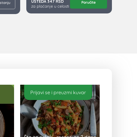
UŠTEDA 347 RSD
Poručite
 stanju
za plaćanje u celosti
Prijavi se i preuzmi kuvar