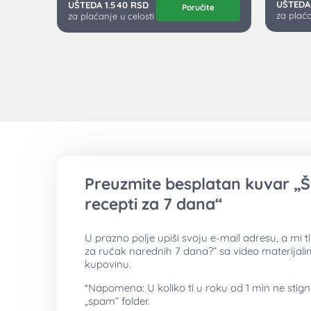
UŠTEDA
UŠTEDA 1.540 RSD
Poručite
za plaća
za plaćanje u celosti
Preuzmite besplatan kuvar „Š
recepti za 7 dana“
U prazno polje upiši svoju e-mail adresu, a mi 
za ručak narednih 7 dana?“ sa video materijal
kupovinu.
*Napomena: U koliko ti u roku od 1 min ne stig
„spam“ folder.