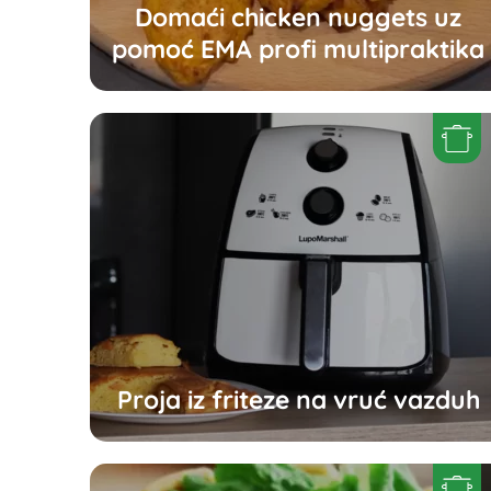
Domaći chicken nuggets uz
pomoć EMA profi multipraktika
Proja iz friteze na vruć vazduh