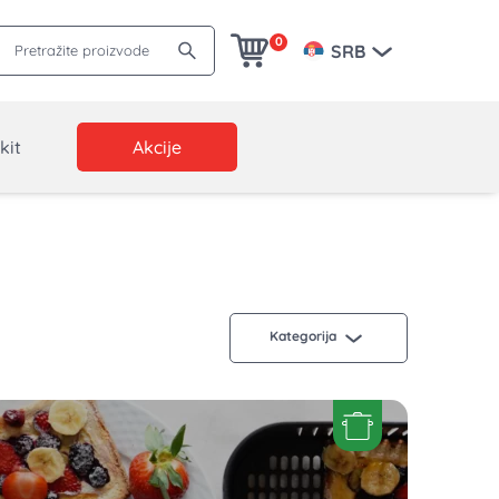
Pretražite proizvode
0
SRB
kit
Akcije
Kategorija