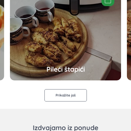
Pileći štapići
Prikažite još
Izdvajamo iz ponude