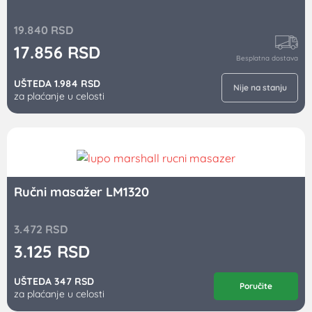
19.840
RSD
17.856
RSD
Besplatna dostava
UŠTEDA 1.984 RSD
Nije na stanju
za plaćanje u celosti
Ručni masažer LM1320
3.472
RSD
3.125
RSD
UŠTEDA 347 RSD
Poručite
za plaćanje u celosti