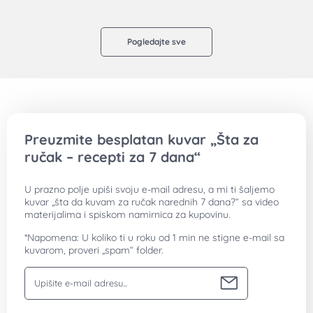
Pogledajte sve
Preuzmite besplatan kuvar „Šta za
ručak – recepti za 7 dana“
U prazno polje upiši svoju e-mail adresu, a mi ti šaljemo
kuvar „šta da kuvam za ručak narednih 7 dana?“ sa video
materijalima i spiskom namirnica za kupovinu.
*Napomena: U koliko ti u roku od 1 min ne stigne e-mail sa
kuvarom, proveri „spam“ folder.
Vaša email adresa