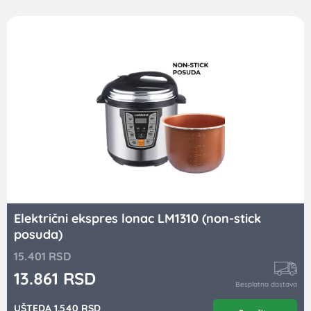
Električni ekspres lonac LM1310 (non-stick
posuda)
15.401
RSD
13.861
RSD
Besplatna dostava
UŠTEDA 1.540 RSD