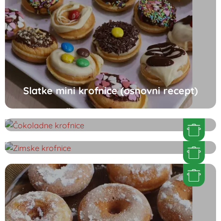
Slatke mini krofnice (osnovni recept)
Čokoladne krofnice
Zimske krofnice