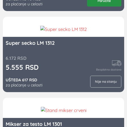
Poručite
za plaćanje u celosti
Super secko LM 1312
6.172
RSD
5.555
RSD
Besplatna dostava
UŠTEDA 617 RSD
Nije na stanju
za plaćanje u celosti
Mikser za testo LM 1301