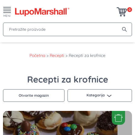
0
MENI
Pretražite proizvode
Početna
>
Recepti
>
Recepti za krofnice
Recepti za krofnice
Kategorija
Otvorite magazin