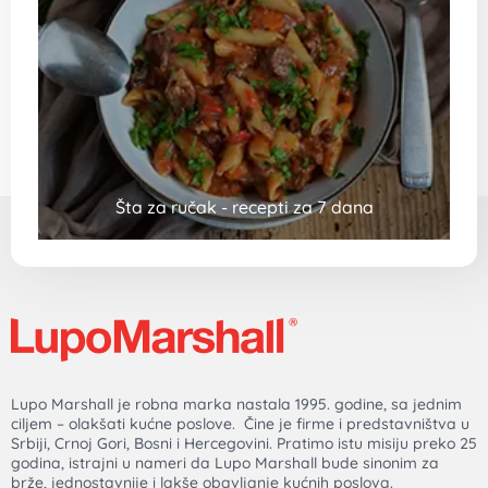
Šta za ručak - recepti za 7 dana
Lupo Marshall je robna marka nastala 1995. godine, sa jednim
ciljem – olakšati kućne poslove. Čine je firme i predstavništva u
Srbiji, Crnoj Gori, Bosni i Hercegovini. Pratimo istu misiju preko 25
godina, istrajni u nameri da Lupo Marshall bude sinonim za
brže, jednostavnije i lakše obavljanje kućnih poslova.