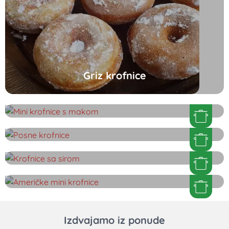
Griz krofnice
Mini krofnice s makom
Posne krofnice
Krofnice sa sirom
Američke mini krofnice
Izdvajamo iz ponude