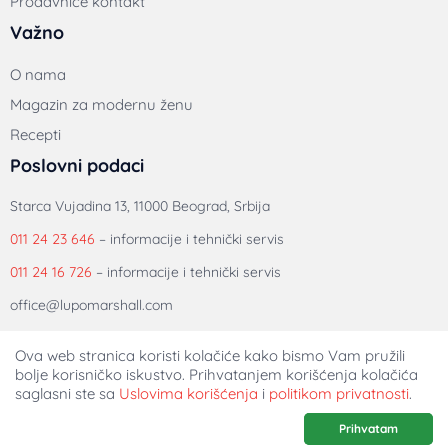
Prodavnice kontakt
Važno
O nama
Magazin za modernu ženu
Recepti
Poslovni podaci
Starca Vujadina 13, 11000 Beograd, Srbija
011 24 23 646
– informacije i tehnički servis
011 24 16 726
– informacije i tehnički servis
office@lupomarshall.com
Ova web stranica koristi kolačiće kako bismo Vam pružili
bolje korisničko iskustvo. Prihvatanjem korišćenja kolačića
saglasni ste sa
Uslovima korišćenja
i
politikom privatnosti
.
Prihvatam