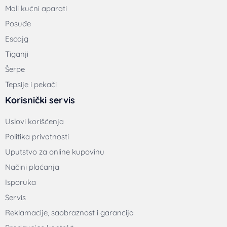
Mali kućni aparati
Posuđe
Escajg
Tiganji
Šerpe
Tepsije i pekači
Korisnički servis
Uslovi korišćenja
Politika privatnosti
Uputstvo za online kupovinu
Načini plaćanja
Isporuka
Servis
Reklamacije, saobraznost i garancija