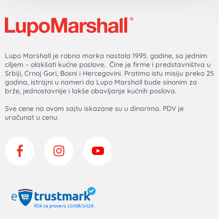
Lupo Marshall je robna marka nastala 1995. godine, sa jednim
ciljem – olakšati kućne poslove. Čine je firme i predstavništva u
Srbiji, Crnoj Gori, Bosni i Hercegovini. Pratimo istu misiju preko 25
godina, istrajni u nameri da Lupo Marshall bude sinonim za
brže, jednostavnije i lakše obavljanje kućnih poslova.
Sve cene na ovom sajtu iskazane su u dinarima. PDV je
uračunat u cenu.