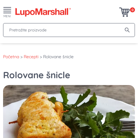
0
MENI
Pretražite proizvode
Početna
>
Recepti
>
Rolovane šnicle
Rolovane šnicle