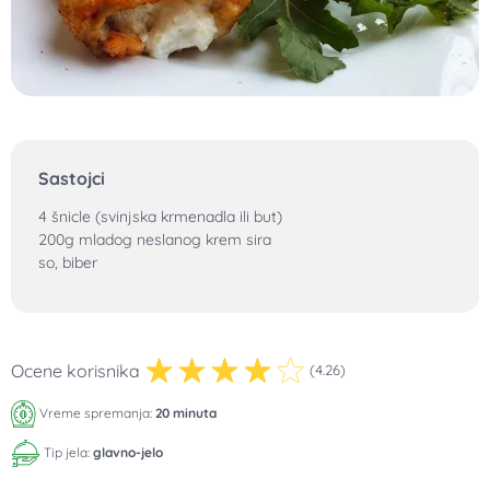
Sastojci
4 šnicle (svinjska krmenadla ili but)
200g mladog neslanog krem sira
so, biber
Ocene korisnika
(4.26)
Vreme spremanja:
20 minuta
Tip jela:
glavno-jelo