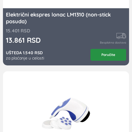
Električni ekspres lonac LM1310 (non-stick
posuda)
15.401
RSD
13.861
RSD
Besplatna dostava
UŠTEDA 1.540 RSD
Poručite
za plaćanje u celosti