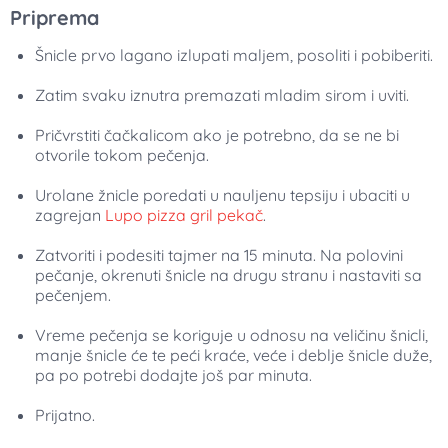
Priprema
Šnicle prvo lagano izlupati maljem, posoliti i pobiberiti.
Zatim svaku iznutra premazati mladim sirom i uviti.
Pričvrstiti čačkalicom ako je potrebno, da se ne bi
otvorile tokom pečenja.
Urolane žnicle poredati u nauljenu tepsiju i ubaciti u
zagrejan
Lupo pizza gril pekač
.
Zatvoriti i podesiti tajmer na 15 minuta. Na polovini
pečanje, okrenuti šnicle na drugu stranu i nastaviti sa
pečenjem.
Vreme pečenja se koriguje u odnosu na veličinu šnicli,
manje šnicle će te peći kraće, veće i deblje šnicle duže,
pa po potrebi dodajte još par minuta.
Prijatno.