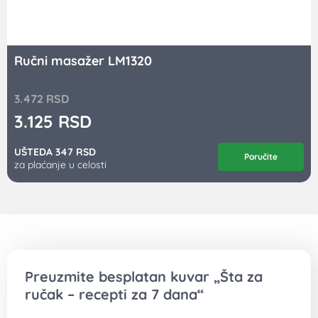
Ručni masažer LM1320
3.472
RSD
3.125
RSD
UŠTEDA 347 RSD
Poručite
za plaćanje u celosti
Preuzmite besplatan kuvar „Šta za
ručak – recepti za 7 dana“