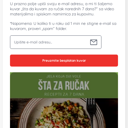
U prazno polje upiši svoju e-mail adresu, a mi ti šaljemo
kuvar „šta da kuvam za ručak narednih 7 dana?“ sa video
materijalima i spiskom namirnica za kupovinu.
*Napomena: U koliko ti u roku od 1 min ne stigne e-mail sa
kuvarom, proveri „spam“ folder.
Vaša email adresa
Preuzmite besplatan kuvar