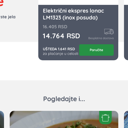
e
Električni ekspres lonac
ste jela
LM1323 (inox posuda)
16.405
RSD
14.764
RSD
Besplatna dostava
UŠTEDA 1.641 RSD
Poručite
za plaćanje u celosti
Pogledajte i...