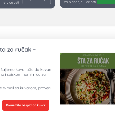
za plaćanje u celosti
nje u celosti
ta za ručak –
ti šaljemo kuvar „šta da kuvam
ima i spiskom namirnica za
ne e-mail sa kuvarom, proveri
Preuzmite besplatan kuvar