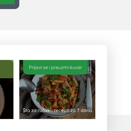
Prijavi se i preuzmi kuvar
Šta za ručak - recepti za 7 dana