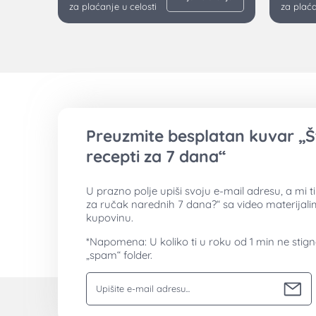
za plaćanje u celosti
za plaća
Preuzmite besplatan kuvar „Š
recepti za 7 dana“
U prazno polje upiši svoju e-mail adresu, a mi 
za ručak narednih 7 dana?“ sa video materijal
kupovinu.
*Napomena: U koliko ti u roku od 1 min ne stig
„spam“ folder.
Vaša email adresa