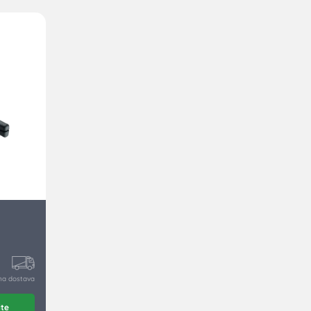
na dostava
ite