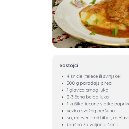
Sastojci
4 šnicle (teleće ili svinjske)
300 g paradajz pirea
1 glavica crnog luka
2-3 čena belog luka
1 kašika tucane slatke paprik
vezica svežeg peršuna
so, mleveni crni biber, mešav
brašno za valjanje šnicli