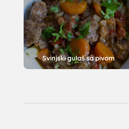
Svinjski gulaš sa pivom