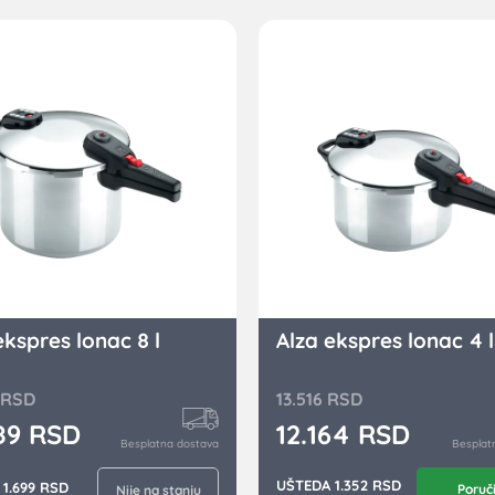
ekspres lonac 8 l
Alza ekspres lonac 4 l
RSD
13.516
RSD
289
RSD
12.164
RSD
Besplatna dostava
Besplat
UŠTEDA 1.352 RSD
1.699 RSD
Poruč
Nije na stanju