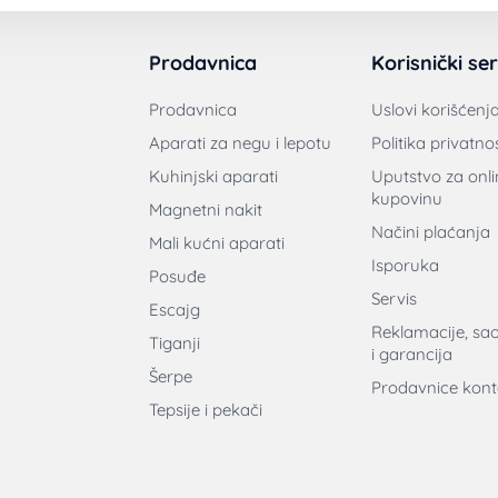
Prodavnica
Korisnički ser
Prodavnica
Uslovi korišćenj
Aparati za negu i lepotu
Politika privatnos
Kuhinjski aparati
Uputstvo za onli
kupovinu
Magnetni nakit
Načini plaćanja
Mali kućni aparati
Isporuka
Posuđe
Servis
Escajg
Reklamacije, sa
Tiganji
i garancija
Šerpe
Prodavnice kont
Tepsije i pekači