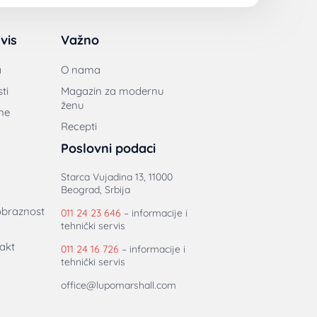
vis
Važno
a
O nama
ti
Magazin za modernu
ženu
ne
Recepti
Poslovni podaci
Starca Vujadina 13, 11000
Beograd, Srbija
obraznost
011 24 23 646
– informacije i
tehnički servis
akt
011 24 16 726
– informacije i
tehnički servis
office@lupomarshall.com