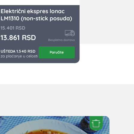
Električni ekspres lonac
LM1310 (non-stick posuda)
15.401
RSD
13.861
RSD
Besplatna dostava
UŠTEDA 1.540 RSD
Poručite
za plaćanje u celosti