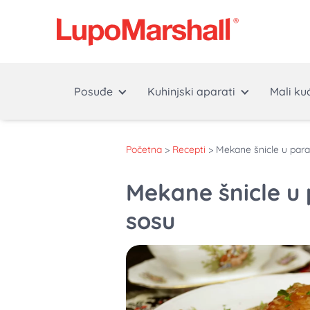
Posuđe
Kuhinjski aparati
Mali ku
Početna
>
Recepti
>
Mekane šnicle u para
Mekane šnicle u
sosu