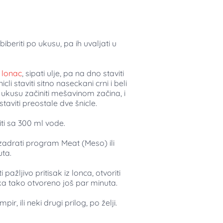
obiberiti po ukusu, pa ih uvaljati u
s lonac
, sipati ulje, pa na dno staviti
li staviti sitno naseckani crni i beli
o ukusu začiniti mešavinom začina, i
taviti preostale dve šnicle.
iti sa 300 ml vode.
 Izadrati program Meat (Meso) ili
uta.
pažljivo pritisak iz lonca, otvoriti
ka tako otvoreno još par minuta.
pir, ili neki drugi prilog, po želji.