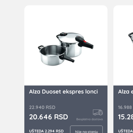
Alza Duoset ekspres lonci
Alza 
22.940
RSD
16.988
20.646
RSD
15.
Besplatna dostava
UŠTEDA 2.294 RSD
UŠTEDA 
Nije na stanju