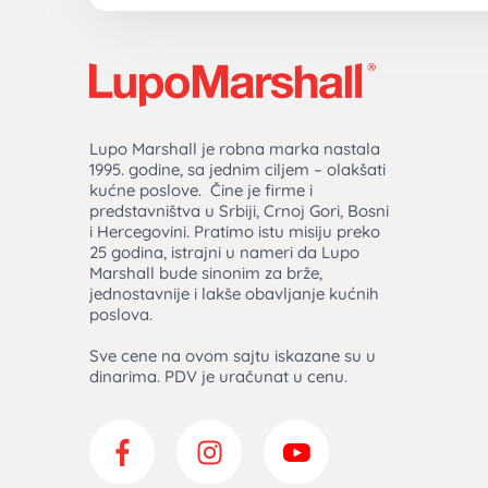
Lupo Marshall je robna marka nastala
1995. godine, sa jednim ciljem – olakšati
kućne poslove. Čine je firme i
predstavništva u Srbiji, Crnoj Gori, Bosni
i Hercegovini. Pratimo istu misiju preko
25 godina, istrajni u nameri da Lupo
Marshall bude sinonim za brže,
jednostavnije i lakše obavljanje kućnih
poslova.
Sve cene na ovom sajtu iskazane su u
dinarima. PDV je uračunat u cenu.