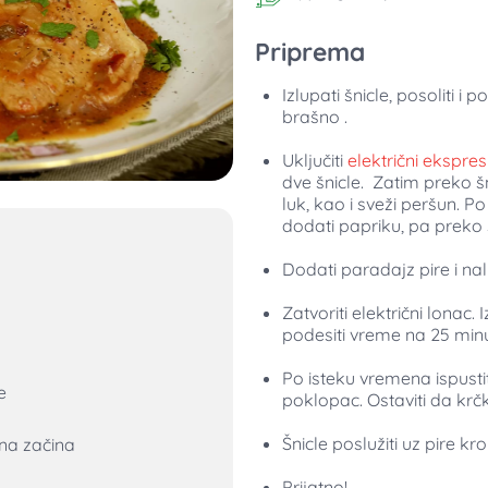
Priprema
Izlupati šnicle, posoliti i p
brašno .
Uključiti
električni ekspre
dve šnicle. Zatim preko šnic
luk, kao i sveži peršun. P
dodati papriku, pa preko s
Dodati paradajz pire i nal
Zatvoriti električni lonac.
podesiti vreme na 25 min
Po isteku vremena ispustiti 
e
poklopac. Ostaviti da krč
Šnicle poslužiti uz pire krom
ina začina
Prijatno!