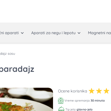
ćni aparati
Aparati za negu i lepotu
Magnetni na
dajz sosu
 paradajz
Ocene korisnika
Vreme spremanja:
30 minuta
Tip jela:
glavno-jelo