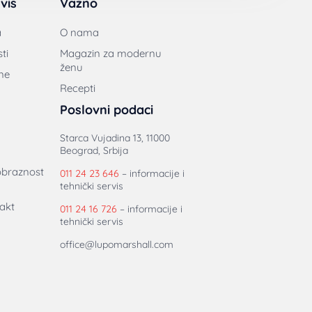
vis
Važno
a
O nama
ti
Magazin za modernu
ženu
ne
Recepti
Poslovni podaci
Starca Vujadina 13, 11000
Beograd, Srbija
obraznost
011 24 23 646
– informacije i
tehnički servis
akt
011 24 16 726
– informacije i
tehnički servis
office@lupomarshall.com