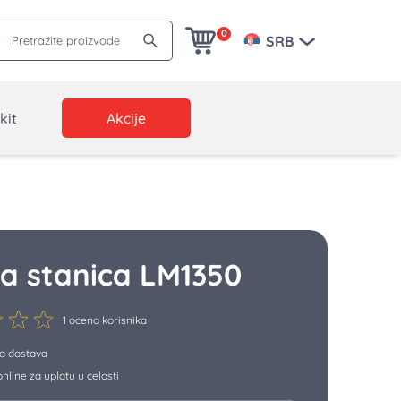
Pretražite proizvode
0
SRB
kit
Akcije
a stanica LM1350
1 ocena korisnika
a dostava
nline za uplatu u celosti