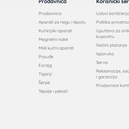
Prodavnica
Korisnički ser
Prodavnica
Uslovi korišćenj
Aparati za negu i lepotu
Politika privatnos
Kuhinjski aparati
Uputstvo za onli
kupovinu
Magnetni nakit
Načini plaćanja
Mali kućni aparati
Isporuka
Posuđe
Servis
Escajg
Reklamacije, sa
Tiganji
i garancija
Šerpe
Prodavnice kont
Tepsije i pekači