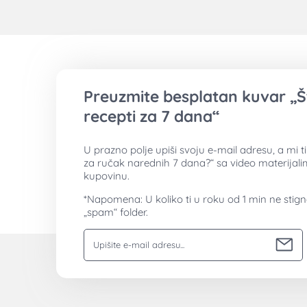
Preuzmite besplatan kuvar „Š
recepti za 7 dana“
U prazno polje upiši svoju e-mail adresu, a mi 
za ručak narednih 7 dana?“ sa video materijal
kupovinu.
*Napomena: U koliko ti u roku od 1 min ne stig
„spam“ folder.
Vaša email adresa