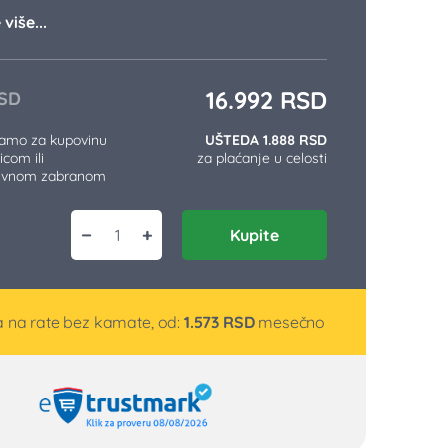
više...
16.992
RSD
SD
samo za kupovinu
UŠTEDA 1.888 RSD
icom ili
za plaćanje u celosti
tivnom zabranom
−
+
Kupite
Parna stanica LM1350 količina
 na rate bez kamate, od:
1.573
RSD
mesečno