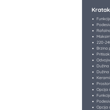
Kratak
Funkcij
Podesi
Rafaln
Maksim
220-24
Brzina 
Pritisa
Odvojiv
Dužina 
Dužina 
Kerami
Prostor
Opcija
Funkcij
Podesiv
Opcija 