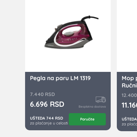
Pegla na paru LM 1319
Mop p
Ručni
7.440
RSD
12.40
6.696
RSD
11.1
Besplatna dostava
UŠTEDA 744 RSD
UŠTEDA
Poručite
za plaćanje u celosti
za plaća