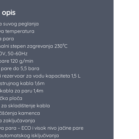
 opis
a suvog peglanja
va temperatura
a para
alni stepen zagrevanja 230⁰C
0V, 50-60Hz
pare 120 g/min
k pare do 5,5 bara
i rezervoar za vodu kapaciteta 1,5 L
strujnog kabla 1,6m
kabla za paru 1,4m
čka ploča
 za skladištenje kabla
 čišćenja kamenca
a zaključavanja
a para – ECO i visok nivo jačine pare
automatskog isključivanja