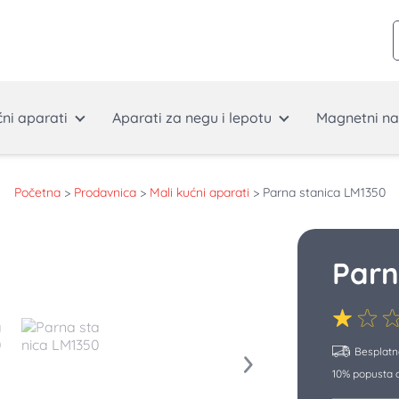
ćni aparati
Aparati za negu i lepotu
Magnetni na
Početna
>
Prodavnica
>
Mali kućni aparati
>
Parna stanica LM1350
Parn
Besplatn
10% popusta o