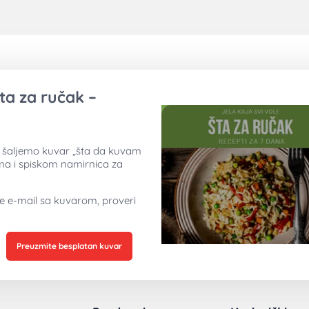
ta za ručak –
ti šaljemo kuvar „šta da kuvam
ima i spiskom namirnica za
ne e-mail sa kuvarom, proveri
Preuzmite besplatan kuvar