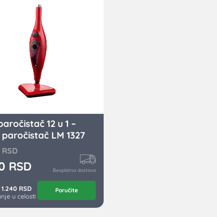
aročistač 12 u 1 –
 paročistač LM 1327
0
RSD
60
RSD
Besplatna dostava
 1.240 RSD
Poručite
nje u celosti