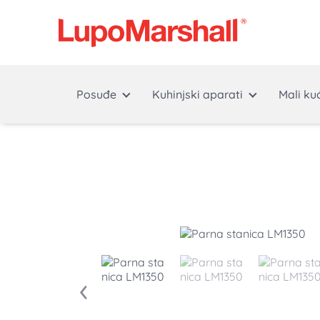
Posuđe
Kuhinjski aparati
Mali ku