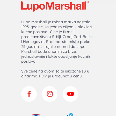
Lupo Marshall je robna marka nastala
1995. godine, sa jednim ciljem – olakšati
kućne poslove. Čine je firme i
predstavništva u Srbiji, Crnoj Gori, Bosni
i Hercegovini. Pratimo istu misiju preko
25 godina, istrajni u nameri da Lupo
Marshall bude sinonim za brže,
jednostavnije i lakše obavljanje kućnih
poslova.
Sve cene na ovom sajtu iskazane su u
dinarima. PDV je uračunat u cenu.