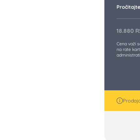
Pročitajte 
18.880
R
Cena važi 
na rate kart
administra
Prodaja