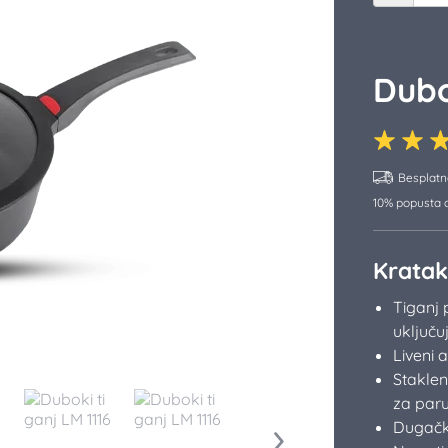
Dubo
Besplatn
10% popusta o
Kratak
Tiganj 
uključuj
Liveni 
Staklen
za par
Dugačk