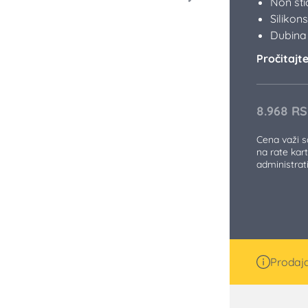
Non st
Silikon
Dubina 
Pročitajte 
8.968
RS
Cena važi 
na rate kart
administra
Prodaja