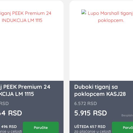
j PEEK Premium 24
Duboki tiganj sa
CIJA LM 1115
poklopcem KASJ28
RSD
6.572
RSD
64
RSD
5.915
RSD
Besplat
 496 RSD
UŠTEDA 657 RSD
Poručite
Poruč
nje u celosti
za plaćanje u celosti