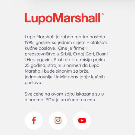
Lupo Marshall je robna marka nastala
1995. godine, sa jednim ciljem – olakšati
kućne poslove. Čine je firme i
predstavništva u Srbiji, Crnoj Gori, Bosni
i Hercegovini. Pratimo istu misiju preko
25 godina, istrajni u nameri da Lupo
Marshall bude sinonim za brže,
jednostavnije i lakše obavljanje kućnih
poslova.
Sve cene na ovom sajtu iskazane su u
dinarima. PDV je uračunat u cenu.