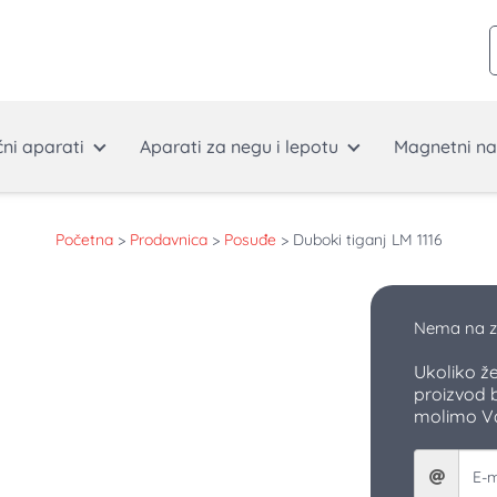
ćni aparati
Aparati za negu i lepotu
Magnetni na
Početna
>
Prodavnica
>
Posuđe
>
Duboki tiganj LM 1116
Nema na z
Ukoliko ž
proizvod 
molimo Vas