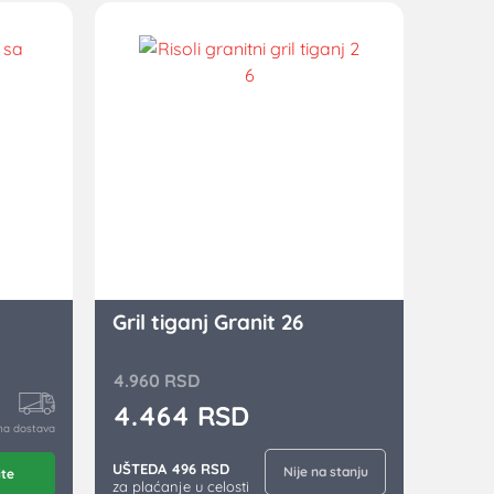
Gril tiganj Granit 26
4.960
RSD
4.464
RSD
na dostava
UŠTEDA 496 RSD
Nije na stanju
ite
za plaćanje u celosti