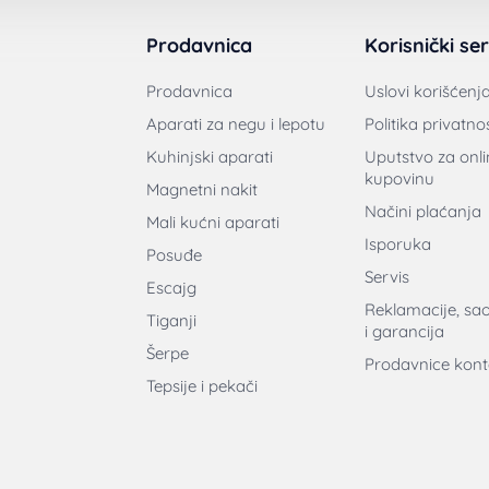
Prodavnica
Korisnički ser
Prodavnica
Uslovi korišćenj
Aparati za negu i lepotu
Politika privatnos
Kuhinjski aparati
Uputstvo za onli
kupovinu
Magnetni nakit
Načini plaćanja
Mali kućni aparati
Isporuka
Posuđe
Servis
Escajg
Reklamacije, sa
Tiganji
i garancija
Šerpe
Prodavnice kont
Tepsije i pekači