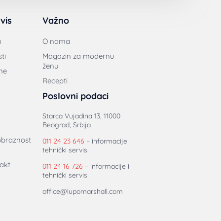
vis
Važno
a
O nama
ti
Magazin za modernu
ženu
ne
Recepti
Poslovni podaci
Starca Vujadina 13, 11000
Beograd, Srbija
obraznost
011 24 23 646
– informacije i
tehnički servis
akt
011 24 16 726
– informacije i
tehnički servis
office@lupomarshall.com