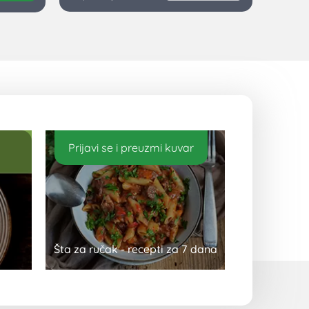
Prijavi se i preuzmi kuvar
Šta za ručak - recepti za 7 dana