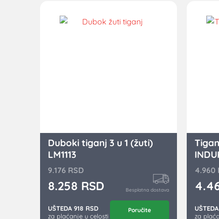
Duboki tiganj 3 u 1 (žuti)
Tigan
LM1113
INDUK
9.176
RSD
4.960
8.258
RSD
4.4
Besplatna dostava
UŠTEDA 918 RSD
UŠTEDA
Poručite
za plaćanje u celosti
za plaća