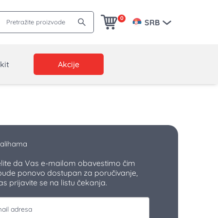
Pretražite proizvode
0
SRB
kit
Akcije
alihama
elite da Vas e-mailom obavestimo čim
bude ponovo dostupan za poručivanje,
 prijavite se na listu čekanja.