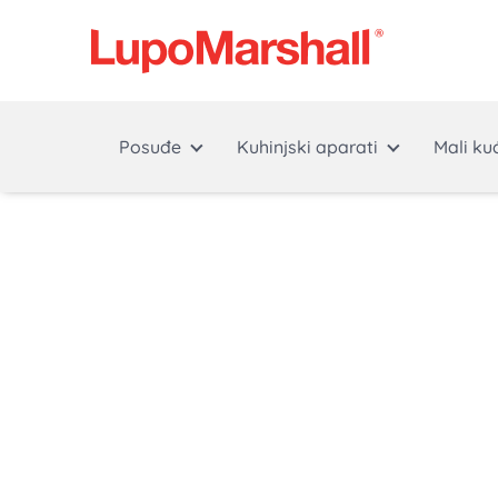
Posuđe
Kuhinjski aparati
Mali ku