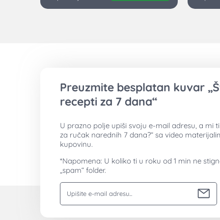
Preuzmite besplatan kuvar „Š
recepti za 7 dana“
U prazno polje upiši svoju e-mail adresu, a mi 
za ručak narednih 7 dana?“ sa video materijal
kupovinu.
*Napomena: U koliko ti u roku od 1 min ne stig
„spam“ folder.
Vaša email adresa