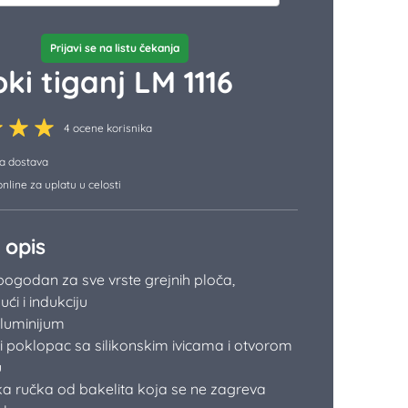
Prijavi se na listu čekanja
ki tiganj LM 1116
4 ocene korisnika
a dostava
nline za uplatu u celosti
 opis
pogodan za sve vrste grejnih ploča,
ući i indukciju
aluminijum
i poklopac sa silikonskim ivicama i otvorom
u
a ručka od bakelita koja se ne zagreva