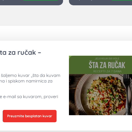
ta za ručak –
ti šaljemo kuvar „šta da kuvam
ima i spiskom namirnica za
ne e-mail sa kuvarom, proveri
Preuzmite besplatan kuvar