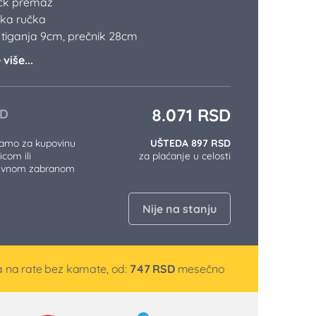
ick premaz
ska ručka
tiganja 9cm, prečnik 28cm
više...
8.071
RSD
D
samo za kupovinu
UŠTEDA 897 RSD
icom ili
za plaćanje u celosti
tivnom zabranom
Nije na stanju
 na rate bez kamate, od:
747
RSD
mesečno