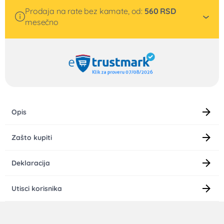
Ema profi multipraktik E92 FP
15.600
RSD
14.040
RSD
Besplatna dostava
UŠTEDA 1.560 RSD
Nije na stanju
za plaćanje u celosti