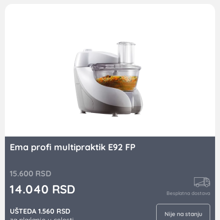
Nutri Blender Lupo LM 1333
12.744
RSD
11.470
RSD
Besplatna dostava
UŠTEDA 1.274 RSD
Poručite