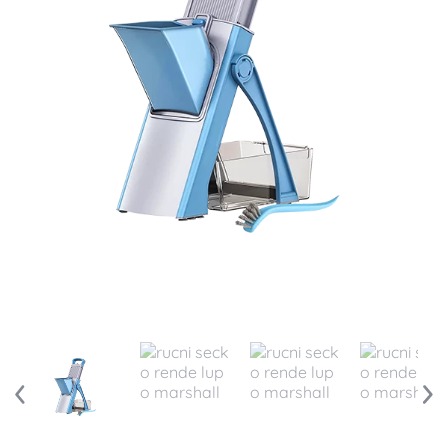
Ručna seckalica rende LM
1338
1 ocena korisnika
Besplatna dostava
10% popusta online za uplatu u celosti
Kratak opis
sklopivi podesivi ručni secko
izrađen od visokokvalitetnih materijala
četiri opcije seckanja: ploške, pomfrit, žilijen,
kocke
8 različitih debljina seckanja (od 1 do 8 mm)
ugrađena sečiva koja se rotiraju 360°
izuzetno lako rukovanje – 3 točkića