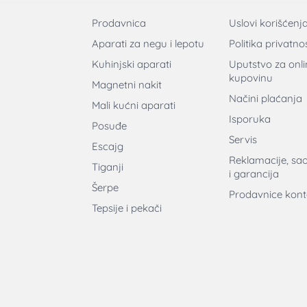
Prodavnica
Uslovi korišćenj
Aparati za negu i lepotu
Politika privatnos
Kuhinjski aparati
Uputstvo za onli
kupovinu
Magnetni nakit
Načini plaćanja
Mali kućni aparati
Isporuka
Posuđe
Servis
Escajg
Reklamacije, sa
Tiganji
i garancija
Šerpe
Prodavnice kont
Tepsije i pekači