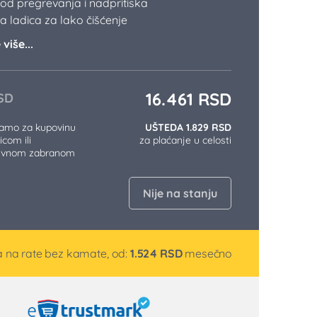
 od pregrevanja i nadpritiska
a ladica za lako čišćenje
više...
16.461
RSD
SD
samo za kupovinu
UŠTEDA 1.829 RSD
icom ili
za plaćanje u celosti
tivnom zabranom
Nije na stanju
 na rate bez kamate, od:
1.524
RSD
mesečno