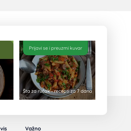
Prijavi se i preuzmi kuvar
Šta za ručak - recepti za 7 dana
vis
Važno