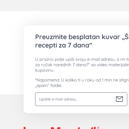
Preuzmite besplatan kuvar „Š
recepti za 7 dana“
U prazno polje upiši svoju e-mail adresu, a mi 
za ručak narednih 7 dana?“ sa video materijal
kupovinu.
*Napomena: U koliko ti u roku od 1 min ne stig
„spam“ folder.
Vaša email adresa