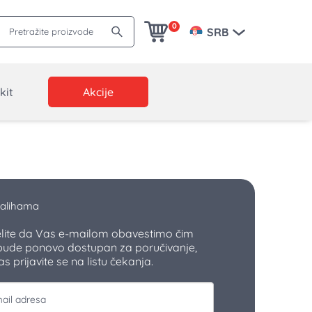
Pretražite proizvode
0
SRB
kit
Akcije
alihama
elite da Vas e-mailom obavestimo čim
bude ponovo dostupan za poručivanje,
 prijavite se na listu čekanja.