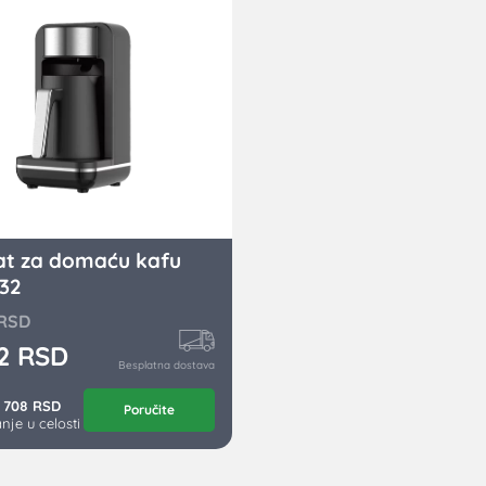
at za domaću kafu
32
RSD
72
RSD
Besplatna dostava
 708 RSD
Poručite
nje u celosti