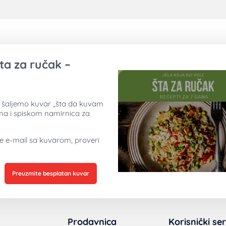
ta za ručak –
ti šaljemo kuvar „šta da kuvam
ima i spiskom namirnica za
ne e-mail sa kuvarom, proveri
Preuzmite besplatan kuvar
Prodavnica
Korisnički ser