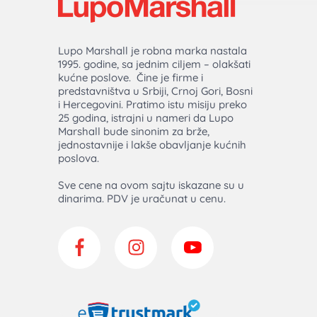
Lupo Marshall je robna marka nastala
1995. godine, sa jednim ciljem – olakšati
kućne poslove. Čine je firme i
predstavništva u Srbiji, Crnoj Gori, Bosni
i Hercegovini. Pratimo istu misiju preko
25 godina, istrajni u nameri da Lupo
Marshall bude sinonim za brže,
jednostavnije i lakše obavljanje kućnih
poslova.
Sve cene na ovom sajtu iskazane su u
dinarima. PDV je uračunat u cenu.