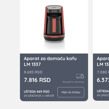
Aparat za domaću kafu
Apar
LM 1337
LM 13
8.685
RSD
7.080
7.816
RSD
6.3
Besplatna dostava
UŠTEDA
UŠTEDA 869 RSD
Nije na stanju
za plaća
za plaćanje u celosti