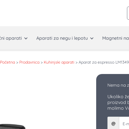
ćni aparati
Aparati za negu i lepotu
Magnetni na
Početna
>
Prodavnica
>
Kuhinjski aparati
>
Aparat za espresso LM1349
Nema na z
Ukoliko ž
proizvod 
molimo Vas