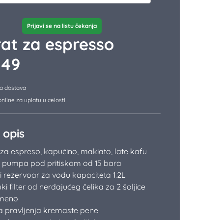
Prijavi se na listu čekanja
at za espresso
349
a dostava
nline za uplatu u celosti
 opis
za espreso, kapućino, makiato, late kafu
 pumpa pod pritiskom od 15 bara
i rezervoar za vodu kapaciteta 1.2L
ki filter od nerđajućeg čelika za 2 šoljice
emeno
a pravljenja kremaste pene