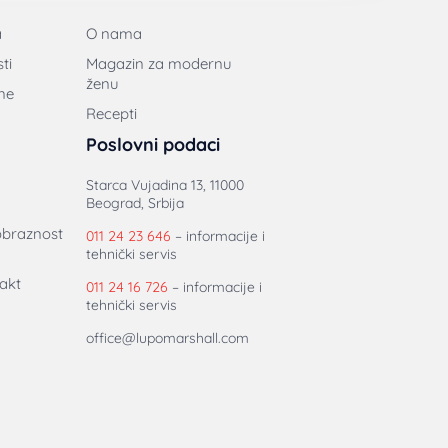
a
O nama
ti
Magazin za modernu
ženu
ne
Recepti
Poslovni podaci
Starca Vujadina 13, 11000
Beograd, Srbija
obraznost
011 24 23 646
– informacije i
tehnički servis
akt
011 24 16 726
– informacije i
tehnički servis
office@lupomarshall.com