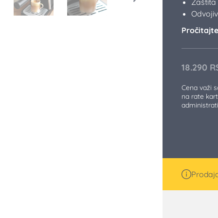
Zaštita
Odvojiv
Pročitajte 
18.290
R
Cena važi 
na rate kart
administra
Prodaja