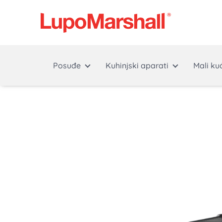
Posuđe
Kuhinjski aparati
Mali ku