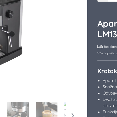
Apar
LM1
Besplatn
10% popusta o
Kratak
Aparat 
Snažna
Odvojiv
Dvostru
istovr
Funkcij