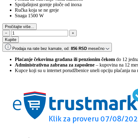
Spoljašnjost gornje ploče od inoxa
Ručka koja se ne greje
Snaga 1500 W
Pročitajte više...
Aparat
−
+
za
Kupite
sendviče
i
Prodaja na rate bez kamate, od:
856
RSD
mesečno
gril
Plaćanje čekovima građana ili penzionim čekom
do 12 jedna
LM1318
Administrativna zabrana za zaposlene
– kupovina na 12 mes
količina
Kupce koji su u internet porudžbenice uneli opciju plaćanja na ra