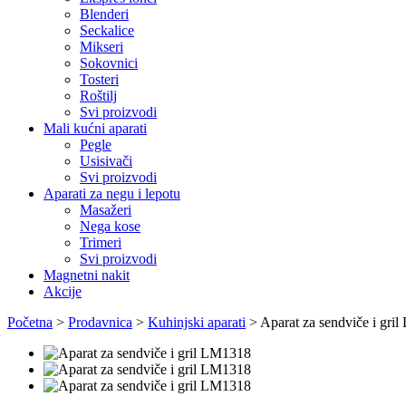
Blenderi
Seckalice
Mikseri
Sokovnici
Tosteri
Roštilj
Svi proizvodi
Mali kućni aparati
Pegle
Usisivači
Svi proizvodi
Aparati za negu i lepotu
Masažeri
Nega kose
Trimeri
Svi proizvodi
Magnetni nakit
Akcije
Početna
>
Prodavnica
>
Kuhinjski aparati
>
Aparat za sendviče i gri