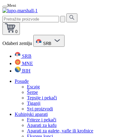
Meni
Pretražite
proizvode
0
Odaberi zemlju
SRB
SRB
MNE
BIH
Posuđe
Escajg
Šerpe
Tepsije i pekači
Tiganji
Svi proizvodi
Kuhinjski aparati
Friteze i pekači
Aparati za kafu
Aparati za galete, vafle ili krofnice
Ekspres lonci