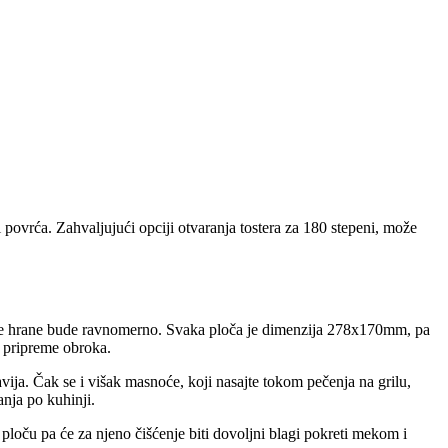
 i povrća. Zahvaljujući opciji otvaranja tostera za 180 stepeni, može
enje hrane bude ravnomerno. Svaka ploča je dimenzija 278x170mm, pa
 pripreme obroka.
vija. Čak se i višak masnoće, koji nasajte tokom pečenja na grilu,
nja po kuhinji.
a ploču pa će za njeno čišćenje biti dovoljni blagi pokreti mekom i