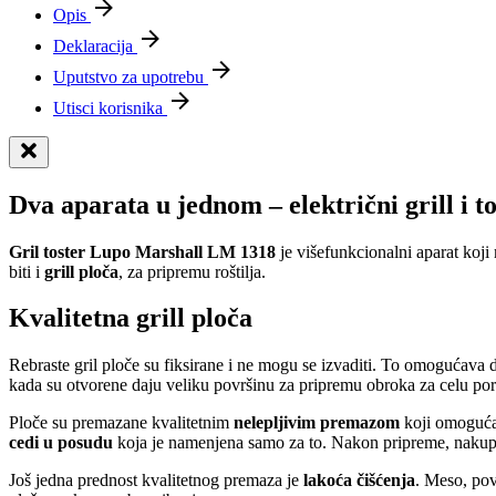
Opis
Deklaracija
Uputstvo za upotrebu
Utisci korisnika
Dva aparata u jednom – električni grill i to
Gril toster Lupo Marshall LM 1318
je višefunkcionalni aparat koji 
biti i
grill ploča
, za pripremu roštilja.
Kvalitetna grill ploča
Rebraste gril ploče su fiksirane i ne mogu se izvaditi. To omogućava 
kada su otvorene daju veliku površinu za pripremu obroka za celu po
Ploče su premazane kvalitetnim
nelepljivim premazom
koji omogućav
cedi u posudu
koja je namenjena samo za to. Nakon pripreme, nakuplj
Još jedna prednost kvalitetnog premaza je
lakoća čišćenja
. Meso, pov