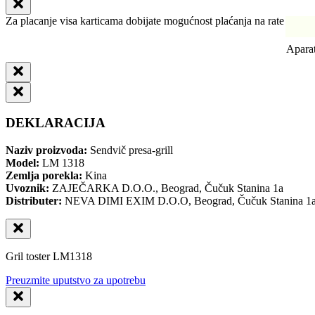
Za placanje visa karticama dobijate mogućnost plaćanja na rate
Aparat
DEKLARACIJA
Naziv proizvoda:
Sendvič presa-grill
Model:
LM 1318
Zemlja porekla:
Kina
Uvoznik:
ZAJEČARKA D.O.O., Beograd, Čučuk Stanina 1a
Distributer:
NEVA DIMI EXIM D.O.O, Beograd, Čučuk Stanina 1
Gril toster LM1318
Preuzmite uputstvo za upotrebu