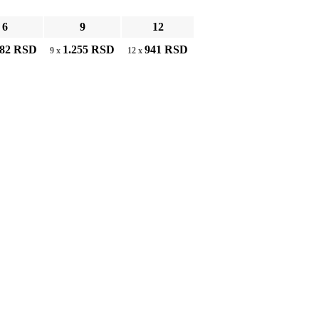
6
9
12
882
RSD
1.255
RSD
941
RSD
9 x
12 x