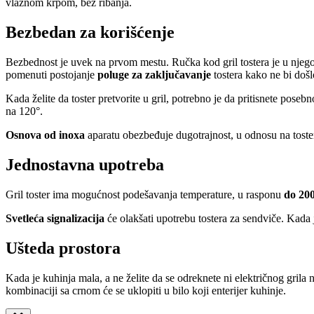
vlažnom krpom, bez ribanja.
Bezbedan za korišćenje
Bezbednost je uvek na prvom mestu. Ručka kod gril tostera je u njeg
pomenuti postojanje
poluge za zaključavanje
tostera kako ne bi doš
Kada želite da toster pretvorite u gril, potrebno je da pritisnete pos
na 120°.
Osnova od inoxa
aparatu obezbeđuje dugotrajnost, u odnosu na toste
Jednostavna upotreba
Gril toster ima mogućnost podešavanja temperature, u rasponu
do 20
Svetleća signalizacija
će olakšati upotrebu tostera za sendviče. Kada 
Ušteda prostora
Kada je kuhinja mala, a ne želite da se odreknete ni električnog grila n
kombinaciji sa crnom će se uklopiti u bilo koji enterijer kuhinje.