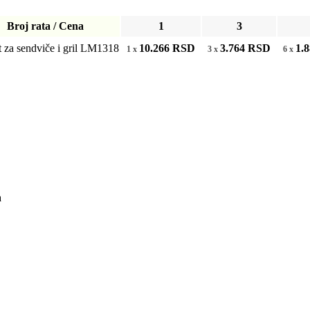
Broj rata / Cena
1
3
 za sendviče i gril LM1318
10.266
RSD
3.764
RSD
1.
1 x
3 x
6 x
a