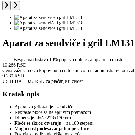
Aparat za sendviče i gril LM13
Besplatna dostava
10% popusta online za uplatu u celosti
10.266
RSD
Cena važi samo za kupovinu na rate karticom ili administrativnom z
9.239
RSD
UŠTEDA 1.027 RSD
za plaćanje u celosti
Kratak opis
Aparat za grilovanje i sendviče
Rebraste ploče sa nelepljivim premazom
Dimenzije ploče 278x170mm
Ploče se skroz otvaraju –
za 180 stepeni
Mogućnost
podešavanja temperature
Posuda za odlivanje viška masnoće