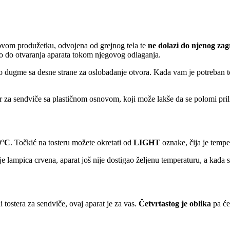
ovom produžetku, odvojena od grejnog tela te
ne dolazi do njenog za
lo do otvaranja aparata tokom njegovog odlaganja.
ebno dugme sa desne strane za oslobađanje otvora. Kada vam je potreban t
r za sendviče sa plastičnom osnovom, koji može lakše da se polomi pri
0°C
. Točkić na tosteru možete okretati od
LIGHT
oznake, čija je temp
je lampica crvena, aparat još nije dostigao željenu temperaturu, a kada 
i tostera za sendviče, ovaj aparat je za vas.
Četvrtastog je oblika
pa će