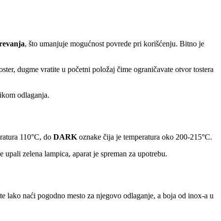
grevanja
, što umanjuje mogućnost povrede pri korišćenju. Bitno je
oster, dugme vratite u početni položaj čime ograničavate otvor tostera
likom odlaganja.
eratura 110°C, do
DARK
oznake čija je temperatura oko 200-215°C.
se upali zelena lampica, aparat je spreman za upotrebu.
te lako naći pogodno mesto za njegovo odlaganje, a boja od inox-a u