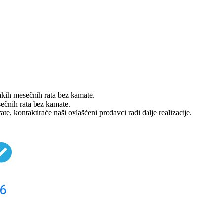
kih mesečnih rata bez kamate.
ečnih rata bez kamate.
te, kontaktiraće naši ovlašćeni prodavci radi dalje realizacije.