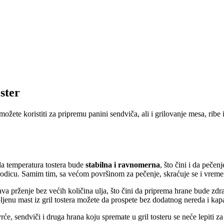
ster
možete koristiti za pripremu panini sendviča, ali i grilovanje mesa, ribe
da temperatura tostera bude
stabilna i ravnomerna
, što čini i da peč
rodicu. Samim tim, sa većom površinom za pečenje, skraćuje se i vreme
a prženje bez većih količina ulja, što čini da priprema hrane bude zdra
enu mast iz gril tostera možete da prospete bez dodatnog nereda i kapa
rće, sendviči i druga hrana koju spremate u gril tosteru se neće lepiti z