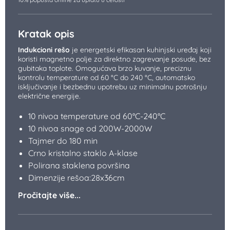
Kratak opis
Indukcioni rešo
je energetski efikasan kuhinjski uređaj koji
koristi magnetno polje za direktno zagrevanje posude, bez
gubitaka toplote. Omogućava brzo kuvanje, preciznu
kontrolu temperature od 60 °C do 240 °C, automatsko
isključivanje i bezbednu upotrebu uz minimalnu potrošnju
električne energije.
10 nivoa temperature od 60°C-240°C
10 nivoa snage od 200W-2000W
Tajmer do 180 min
Crno kristalno staklo A-klase
Polirana staklena površina
Dimenzije rešoa:28x36cm
Pročitajte više...