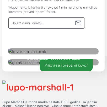
*Napomena: U koliko ti u roku od 1 min ne stigne e-mail sa
kuvarom, proveri „spam“ folder.
Vaša email adresa
Preuzmite besplatan kuvar
Šta za ručak - recepti za 7 dana
Prijavi se i preuzmi kuvar
Lupo Marshall je robna marka nastala 1995. godine, sa jednim
ciljem – olakšati kućne poslove. Čine je firme i predstavništva u