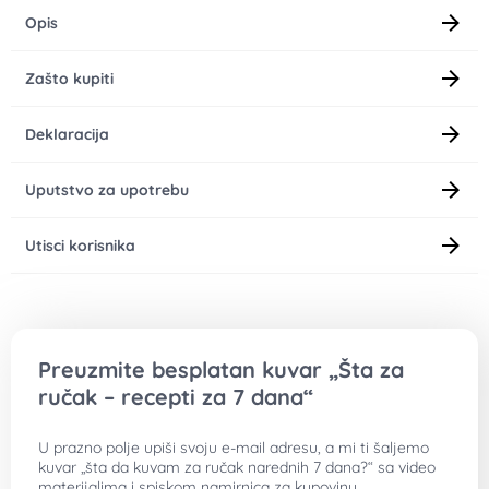
Opis
Zašto kupiti
Deklaracija
Uputstvo za upotrebu
Utisci korisnika
Preuzmite besplatan kuvar „Šta za
ručak – recepti za 7 dana“
U prazno polje upiši svoju e-mail adresu, a mi ti šaljemo
kuvar „šta da kuvam za ručak narednih 7 dana?“ sa video
materijalima i spiskom namirnica za kupovinu.