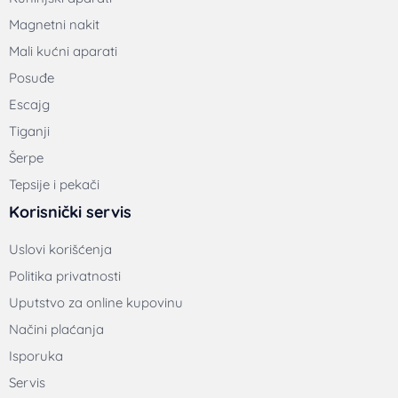
Magnetni nakit
Mali kućni aparati
Posuđe
Escajg
Tiganji
Šerpe
Tepsije i pekači
Korisnički servis
Uslovi korišćenja
Politika privatnosti
Uputstvo za online kupovinu
Načini plaćanja
Isporuka
Servis