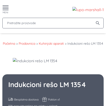
MENI
Pretražite proizvode
Početna
>
Prodavnica
>
Kuhinjski aparati
>
Indukcioni rešo LM 1354
Indukcioni rešo LM 1354
Besplatna dostava
Poklon x1
10% popusta online za uplatu u celosti