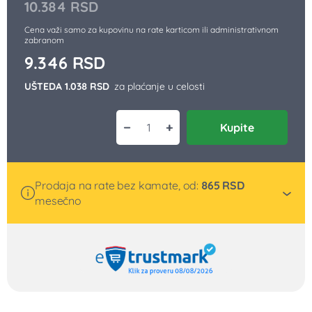
10.384
RSD
Cena važi samo za kupovinu na rate karticom ili administrativnom
zabranom
9.346
RSD
UŠTEDA 1.038 RSD
za plaćanje u celosti
−
+
Kupite
Indukcioni rešo LM 1354 količina
Prodaja na rate bez kamate, od:
865
RSD
mesečno