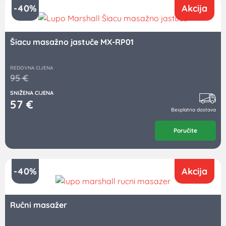
-40%
Akcija
Šiacu masažno jastuče MX-RP01
REDOVNA CIJENA
95
€
SNIŽENA CIJENA
57
€
Besplatna dostava
Poručite
-40%
Akcija
Ručni masažer