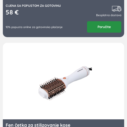
CIJENA SA POPUSTOM ZA GOTOVINU
58
€
Besplatna dostava
Poručite
10% popusta online za gotovinsko plaćanje
Fen četka za stilizovanje kose