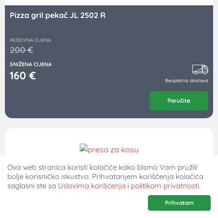
Pizza gril pekač JL 2502 R
REDOVNA CIJENA
200
€
SNIŽENA CIJENA
160
€
Besplatna dostava
Poručite
Ova web stranica koristi kolačiće kako bismo Vam pružili
Presa za kosu HD-B2008
bolje korisničko iskustvo. Prihvatanjem korišćenja kolačića
saglasni ste sa
Uslovima korišćenja
i
politikom privatnosti
.
REDOVNA CIJENA
Prihvatam
35
€