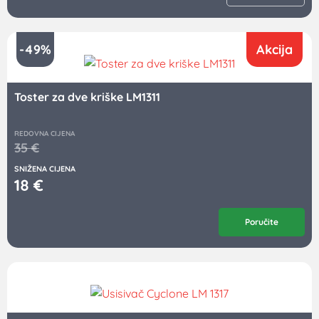
-49%
Akcija
Toster za dve kriške LM1311
REDOVNA CIJENA
35
€
SNIŽENA CIJENA
18
€
Poručite