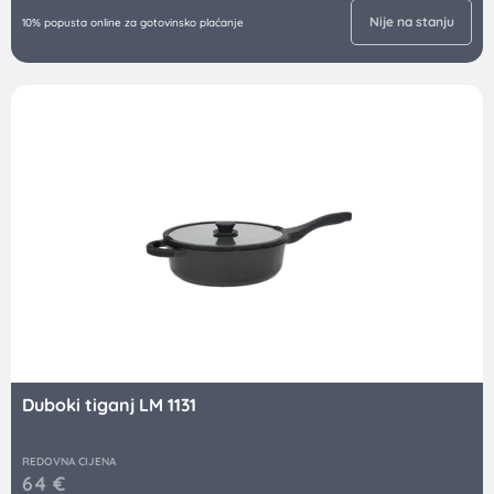
Nije na stanju
10% popusta online za gotovinsko plaćanje
Duboki tiganj LM 1131
REDOVNA CIJENA
64
€