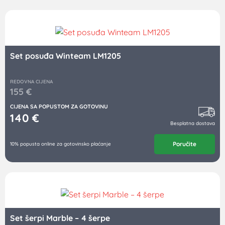
Set posuđa Winteam LM1205
REDOVNA CIJENA
155
€
CIJENA SA POPUSTOM ZA GOTOVINU
140
€
Besplatna dostava
Poručite
10% popusta online za gotovinsko plaćanje
Set šerpi Marble – 4 šerpe