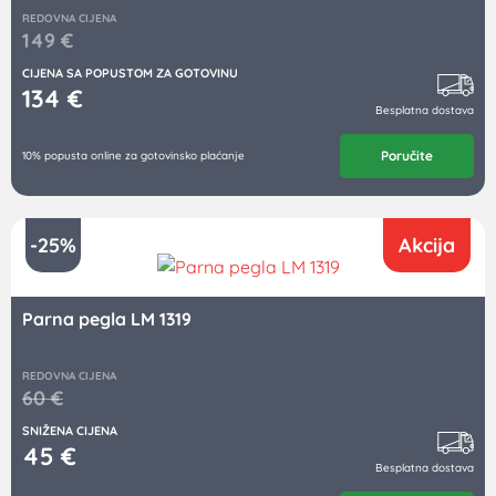
REDOVNA CIJENA
149
€
CIJENA SA POPUSTOM ZA GOTOVINU
134
€
Besplatna dostava
Poručite
10% popusta online za gotovinsko plaćanje
-25%
Akcija
Parna pegla LM 1319
REDOVNA CIJENA
60
€
SNIŽENA CIJENA
45
€
Besplatna dostava