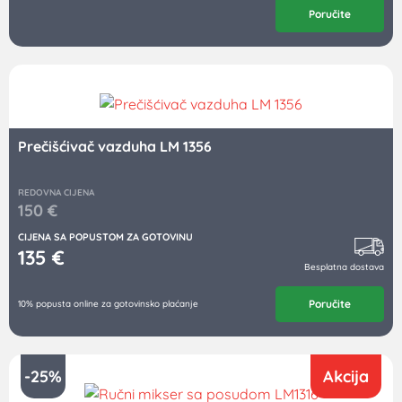
Poručite
Prečišćivač vazduha LM 1356
REDOVNA CIJENA
150
€
CIJENA SA POPUSTOM ZA GOTOVINU
135
€
Besplatna dostava
Poručite
10% popusta online za gotovinsko plaćanje
-25%
Akcija