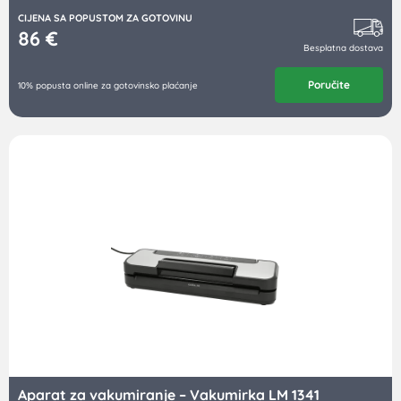
CIJENA SA POPUSTOM ZA GOTOVINU
86
€
Besplatna dostava
Poručite
10% popusta online za gotovinsko plaćanje
Aparat za vakumiranje – Vakumirka LM 1341