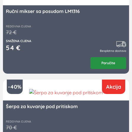
Ručni mikser sa posudom LM1316
REDOVNA CIJENA
72
€
SNIŽENA CIJENA
54
€
Besplatna dostava
Poručite
-40%
Akcija
Šerpa za kuvanje pod pritiskom
REDOVNA CIJENA
70
€