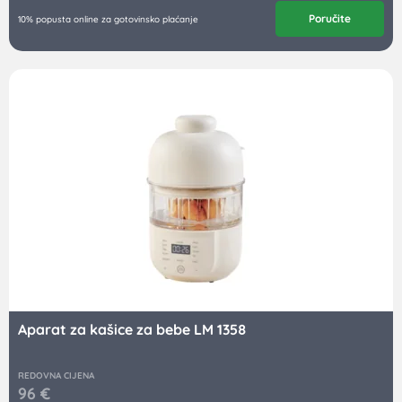
Poručite
10% popusta online za gotovinsko plaćanje
Aparat za kašice za bebe LM 1358
REDOVNA CIJENA
96
€