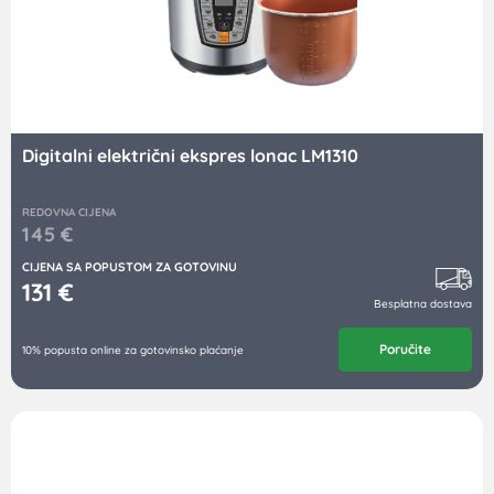
Digitalni električni ekspres lonac LM1310
REDOVNA CIJENA
145
€
CIJENA SA POPUSTOM ZA GOTOVINU
131
€
Besplatna dostava
Poručite
10% popusta online za gotovinsko plaćanje