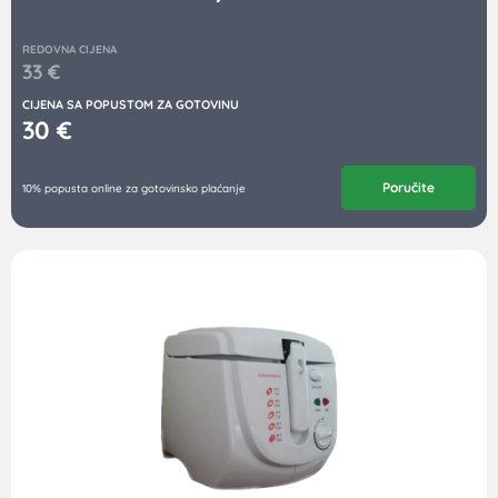
REDOVNA CIJENA
33
€
CIJENA SA POPUSTOM ZA GOTOVINU
30
€
Poručite
10% popusta online za gotovinsko plaćanje