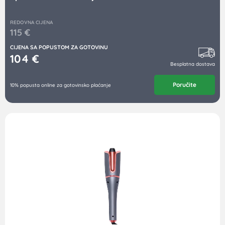
REDOVNA CIJENA
115
€
CIJENA SA POPUSTOM ZA GOTOVINU
104
€
Besplatna dostava
Poručite
10% popusta online za gotovinsko plaćanje