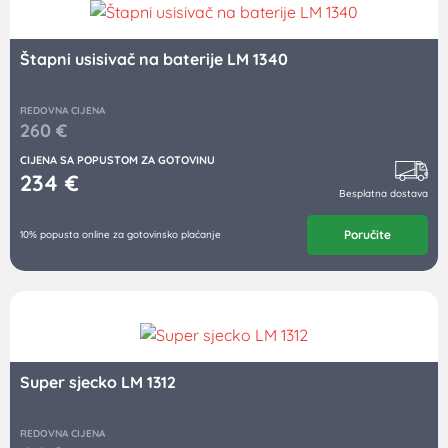
Štapni usisivač na baterije LM 1340
REDOVNA CIJENA
260
€
CIJENA SA POPUSTOM ZA GOTOVINU
234
€
Besplatna dostava
Poručite
10% popusta online za gotovinsko plaćanje
Super sjecko LM 1312
REDOVNA CIJENA