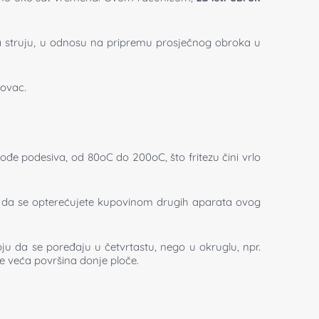
 struju, u odnosu na pripremu prosječnog obroka u
novac.
ođe podesiva, od 80oC do 200oC, što fritezu čini vrlo
i da se opterećujete kupovinom drugih aparata ovog
u da se poređaju u četvrtastu, nego u okruglu, npr.
 je veća površina donje ploče.