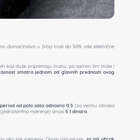
o domaćinstvo u Srbiji troši do 50% više električne
onih koji duže pripremaju hranu, pa samim tim troše i
kasnost smatra jednom od glavnih prednosti ovog
period od pola sata odnosno 0.5
(za većinu obroka
 (jednotarifno mjerenje) iznosi
5.1 dinara
.
ebno oko sat vremena. Ovom računicom,
za isti obrok