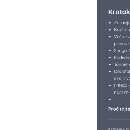
Kratak
Zdravij
Kraća p
Veća kor
prema
Snaga: 
Podesiv
Tajmer 
Dodatak
dva niv
Friteza 
namirni
Pročitajte 
REDOVNA CI