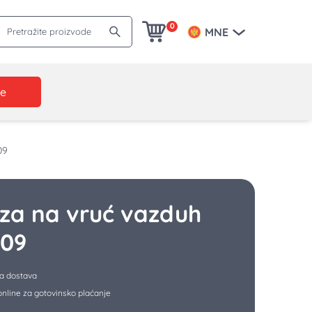
retražite proizvode
0
MNE
je
09
eza na vruć vazduh
309
a dostava
nline za gotovinsko plaćanje