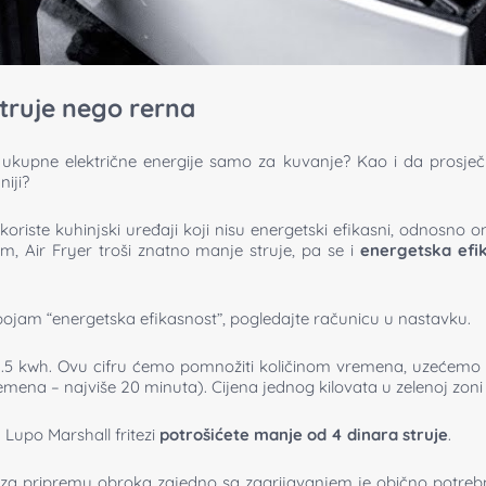
struje nego rerna
 ukupne električne energije samo za kuvanje? Kao i da prosječn
iji?
koriste kuhinjski uređaji koji nisu energetski efikasni, odnosno 
, Air Fryer troši znatno manje struje, pa se i
energetska efi
pojam “energetska efikasnost”, pogledajte računicu u nastavku.
1.5 kwh. Ovu cifru ćemo pomnožiti količinom vremena, uzećemo
emena – najviše 20 minuta). Cijena jednog kilovata u zelenoj zoni
 Lupo Marshall fritezi
potrošićete manje od 4 dinara struje
.
a za pripremu obroka zajedno sa zagrijavanjem je obično potr