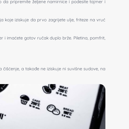
da pripremite željene namirnice i podesite tajmer i
 koje iziskuje da prvo zagrijete ulje, friteze na vruć
 i imaćete gotov ručak duplo brže. Piletina, pomfrit,
a čišćenje, a takođe ne iziskuje ni suvišne sudove, na