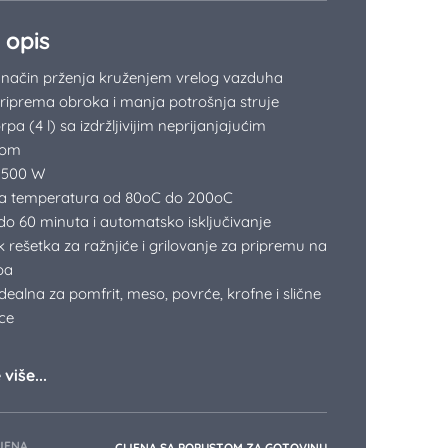
 opis
i način prženja kruženjem vrelog vazduha
riprema obroka i manja potrošnja struje
pa (4 l) sa izdržljivijim neprijanjajućim
zom
1500 W
a temperatura od 80oC do 200oC
do 60 minuta i automatsko isključivanje
 rešetka za ražnjiće i grilovanje za pripremu na
oa
idealna za pomfrit, meso, povrće, krofne i slične
ce
više...
JENA
CIJENA SA POPUSTOM ZA GOTOVINU