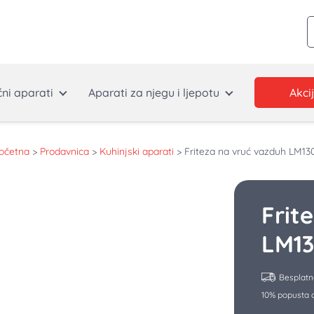
P
ćni aparati
Aparati za njegu i ljepotu
Akci
očetna
>
Prodavnica
>
Kuhinjski aparati
>
Friteza na vruć vazduh LM13
Frit
LM1
Besplatn
10% popusta o