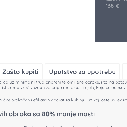
138
€
Zašto kupiti
Uputstvo za upotrebu
a uz minimalni trud pripremite omiljene obroke, i to na potpun
isti samo vruć vazduh za pripremu ukusnih jela, koja će oduševi
učite praktičan i efikasan aparat za kuhinju, uz koji ćete uvijek i
avih obroka sa 80% manje masti