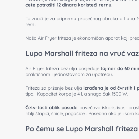
ćete potrošiti 12 dinara koristeći rernu
.
To znači je za pripremu prosečnog obroka u Lupo Mar
rerni.
Naša Air Fryer friteza je ekonomičan aparat koji preds
Lupo Marshall friteza na vruć vaz
Air Fryer friteza bez ulja posjeduje
tajmer do 60 mi
praktičnom i jednostavnom za upotrebu.
Friteza za prženje bez ulja
izrađena je od čvrstih i 
tipa. Kapacitet korpe je 4 l, a snaga čak 1500 W.
Četvrtasti oblik posude
povećava iskoristivost pros
riblji štapići, šnicle, pogačice… Posebno ako je i sam
Po čemu se Lupo Marshall friteza 