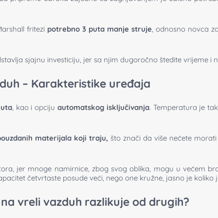
shall fritezi
potrebno 3 puta manje struje
, odnosno novca za
tavlja sjajnu investiciju, jer sa njim dugoročno štedite vrijeme i 
duh – Karakteristike uređaja
nuta
, kao i opciju
automatskog isključivanja
. Temperatura je tak
pouzdanih materijala koji traju,
što znači da više nećete morat
tora, jer mnoge namirnice, zbog svog oblika, mogu u većem broj
 kapacitet četvrtaste posude veći, nego one kružne, jasno je koliko
na vreli vazduh razlikuje od drugih?