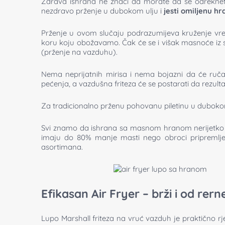
Zdrava ishrana ne znači da morate da se odreknete 
nezdravo prženje u dubokom ulju i
jesti omiljenu hr
Prženje u ovom slučaju podrazumijeva kruženje vrel
koru koju obožavamo. Čak će se i višak masnoće iz sa
(prženje na vazduhu).
Nema neprijatnih mirisa i nema bojazni da će ručak
pećenja, a vazdušna friteza će se postarati da rezu
Za tradicionalno prženu pohovanu piletinu u dubokom ul
Svi znamo da ishrana sa masnom hranom nerijetko za 
imaju do 80% manje masti nego obroci pripremljeni
asortimana.
Efikasan Air Fryer – brži i od rern
Lupo Marshall friteza na vruć vazduh je praktično r