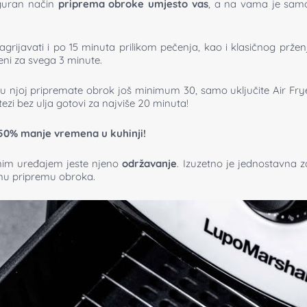
siguran način
priprema obroke umjesto vas
, a na vama je samo 
grijavati i po 15 minuta prilikom pečenja, kao i klasičnog prženja
eni za svega 3 minute.
 njoj pripremate obrok još minimum 30, samo uključite Air Fryer
itezi bez ulja gotovi za najviše 20 minuta!
 50% manje vremena u kuhinji!
ičnim uređajem jeste njeno
održavanje
. Izuzetno je jednostavna z
amu pripremu obroka.