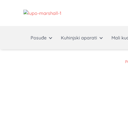
Posuđe
Kuhinjski aparati
Mali ku
P