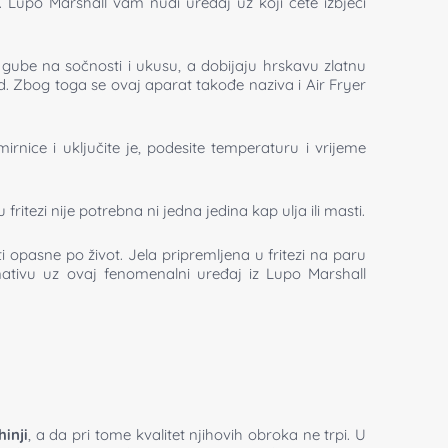
 Lupo Marshall vam nudi uređaj uz koji ćete izbjeći
gube na sočnosti i ukusu, a dobijaju hrskavu zlatnu
d. Zbog toga se ovaj aparat takođe naziva i Air Fryer
nice i uključite je, podesite temperaturu i vrijeme
itezi nije potrebna ni jedna jedina kap ulja ili masti.
opasne po život. Jela pripremljena u fritezi na paru
nativu uz ovaj fenomenalni uređaj iz Lupo Marshall
inji
, a da pri tome kvalitet njihovih obroka ne trpi. U