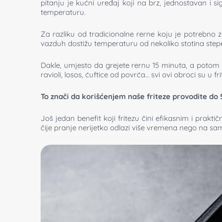
pitanju je kućni uređaj koji na brz, jednostavan i 
temperaturu.
Za razliku od tradicionalne rerne koju je potrebno za
vazduh dostižu temperaturu od nekoliko stotina step
Dakle, umjesto da grejete rernu 15 minuta, a potom u
ravioli, losos, ćuftice od povrća… svi ovi obroci su u fr
To znači da korišćenjem naše friteze provodite do
Još jedan benefit koji fritezu čini efikasnim i prakt
čije pranje nerijetko odlazi više vremena nego na s