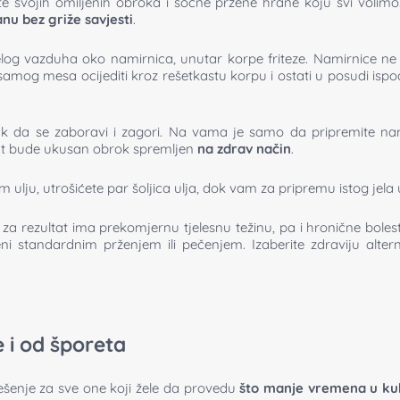
svojih omiljenih obroka i sočne pržene hrane koju svi volimo.
anu bez griže savjesti
.
og vazduha oko namirnica, unutar korpe friteze. Namirnice ne 
mog mesa ocijediti kroz rešetkastu korpu i ostati u posudi ispo
 da se zaboravi i zagori. Na vama je samo da pripremite namir
ltat bude ukusan obrok spremljen
na zdrav način
.
ju, utrošićete par šoljica ulja, dok vam za pripremu istog jela u fr
rezultat ima prekomjernu tjelesnu težinu, pa i hronične bolesti 
 standardnim prženjem ili pečenjem. Izaberite zdraviju alter
e i od šporeta
ješenje za sve one koji žele da provedu
što manje vremena u kuh