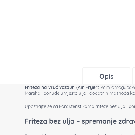
Opis
Friteza na vruć vazduh (Air Fryer)
vam omogućava d
Marshall ponude umjesto ulja i dodatnih masnoća kor
Upoznajte se sa karakteristikama friteze bez ulja i por
Friteza bez ulja – spremanje zdr