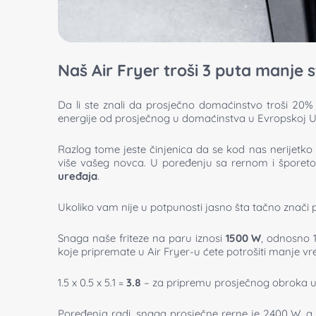
Naš Air Fryer troši 3 puta manje 
Da li ste znali da prosječno domaćinstvo troši 20%
energije od prosječnog u domaćinstva u Evropskoj Un
Razlog tome jeste činjenica da se kod nas nerijetko 
više vašeg novca. U poređenju sa rernom i šporetom
uređaja
.
Ukoliko vam nije u potpunosti jasno šta tačno znači 
Snaga naše friteze na paru iznosi
1500 W
, odnosno 
koje pripremate u Air Fryer-u ćete potrošiti manje vr
1.5 x 0.5 x 5.1 =
3.8
– za pripremu prosječnog obroka
u
Poređenja radi, snaga prosječne rerne je 2400 W, 