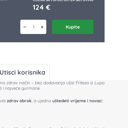
124
€
−
+
Kupite
Friteza na vruć vazduh LM1309 količina
Utisci korisnika
o zdrav način – bez dodavanja ulja! Friteza iz Lupo
ti i najveće gurmane.
mati
zdrav obrok
, a ujedno
uštedeti vrijeme i novac
!