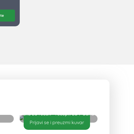
ite
Šta za ručak - recepti za 7 dana
Prijavi se i preuzmi kuvar