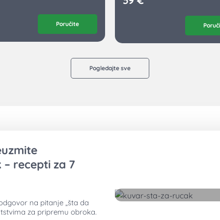
Poručite
Poruč
Pogledajte sve
reuzmite
 – recepti za 7
odgovor na pitanje „šta da
tstvima za pripremu obroka.