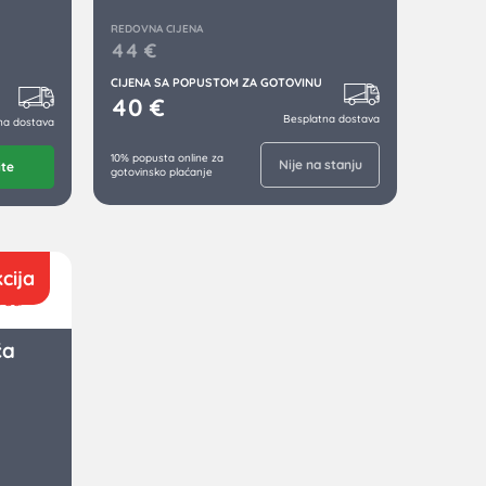
REDOVNA CIJENA
44
€
CIJENA SA POPUSTOM ZA GOTOVINU
40
€
Besplatna dostava
na dostava
10% popusta online za
Nije na stanju
ite
gotovinsko plaćanje
cija
ća