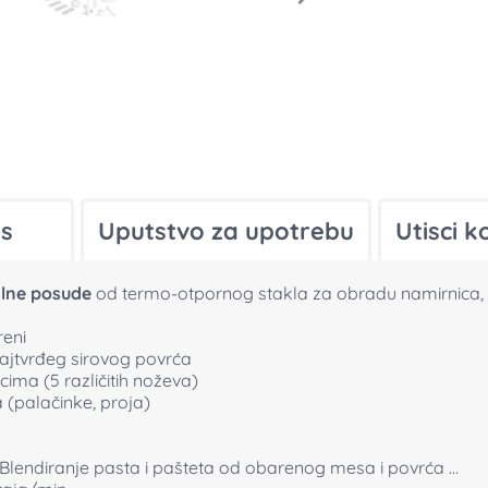
s
Uputstvo za upotrebu
Utisci k
alne posude
od termo-otpornog stakla za obradu namirnica, di
reni
 najtvrđeg sirovog povrća
cima (5 različitih noževa)
ta (palačinke, proja)
… Blendiranje pasta i pašteta od obarenog mesa i povrća …