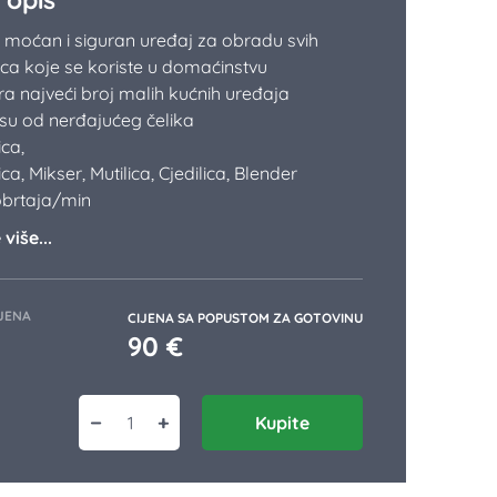
moćan i siguran uređaj za obradu svih
ca koje se koriste u domaćinstvu
ra najveći broj malih kućnih uređaja
su od nerđajućeg čelika
ica,
a, Mikser, Mutilica, Cjedilica, Blender
obrtaja/min
više...
JENA
CIJENA SA POPUSTOM ZA GOTOVINU
90
€
−
+
Kupite
Multipraktik Ema E90-RL količina