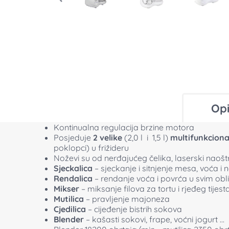
Opi
Kontinualna regulacija brzine motora
Posjeduje
2 velike
(2,0 l i 1,5 l)
multifunkcion
poklopci) u frižideru
Noževi su od nerđajućeg čelika, laserski naošt
Sjeckalica
– sjeckanje i sitnjenje mesa, voća i
Rendalica
– rendanje voća i povrća u svim obli
Mikser
– miksanje filova za tortu i rjeđeg tijes
Mutilica
– pravljenje majoneza
Cjedilica
– cijeđenje bistrih sokova
Blender
– kašasti sokovi, frape, voćni jogurt 