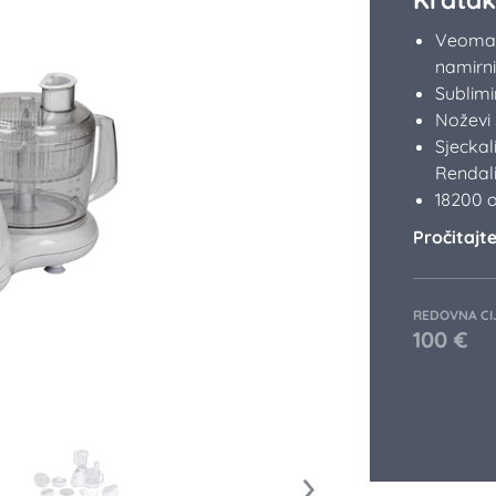
Veoma 
namirni
Sublimi
Noževi 
Sjeckal
Rendalic
18200 
Pročitajte 
REDOVNA CI
100
€