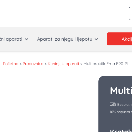
P
ćni aparati
Aparati za njegu i ljepotu
Akci
Početna
>
Prodavnica
>
Kuhinjski aparati
>
Multipraktik Ema E90-RL
Mult
Besplatn
10% popusta o
Kratak