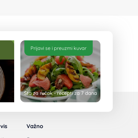
Prijavi se i preuzmi kuvar
Šta za ručak - recepti za 7 dana
vis
Važno