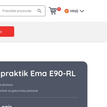
retražite proizvode
0
MNE
je
ipraktik Ema E90-RL
a dostava
nline za gotovinsko plaćanje
 opis