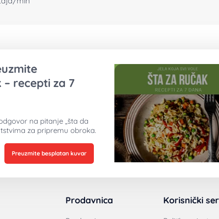
taja/min
reuzmite
 – recepti za 7
odgovor na pitanje „šta da
tstvima za pripremu obroka.
Preuzmite besplatan kuvar
Prodavnica
Korisnički ser