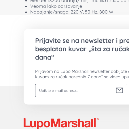
Blender 18200 obrtaja/min, mutilica 2350 obr
Veoma lako održavanje
Napajanje/snaga: 220 V, 50 Hz, 800 W
Prijavite se na newsletter i p
besplatan kuvar „šta za ručak
dana“
Prijavom na Lupo Marshall newsletter dobijate 
kuvam za ručak narednih 7 dana“ sa video upu
Vaša email adresa