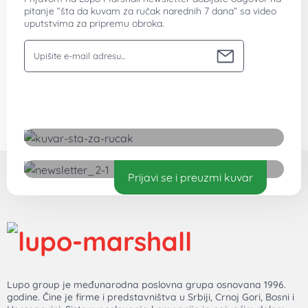
pitanje “šta da kuvam za ručak narednih 7 dana” sa video
uputstvima za pripremu obroka.
Vaša email adresa
Preuzmite besplatan kuvar
Prijavi se i preuzmi kuvar
Lupo group je međunarodna poslovna grupa osnovana 1996.
godine. Čine je firme i predstavništva u Srbiji, Crnoj Gori, Bosni i