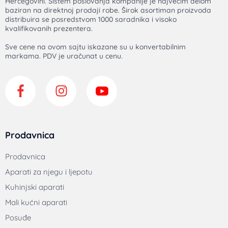
Hercegovini. Sistem poslovanja kompanije je najvećim delom
baziran na direktnoj prodaji robe. Širok asortiman proizvoda
distribuira se posredstvom 1000 saradnika i visoko
kvalifikovanih prezentera.
Sve cene na ovom sajtu iskazane su u konvertabilnim
markama. PDV je uračunat u cenu.
Prodavnica
Prodavnica
Aparati za njegu i ljepotu
Kuhinjski aparati
Mali kućni aparati
Posuđe