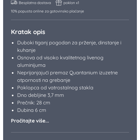
Besplatna dostava
poklon x1
10% popusta online za gotovinsko plaćanje
Kratak opis
Duboki tiganj pogodan za prženje, dinstanje i
kuhanje
Osnova od visoko kvalitetnog livenog
aluminijuma
Neprijanjajući premaz Quantanium izuzetne
otpornosti na grebanje
Poklopca od vatrostalnog stakla
Dno debljine 3,7 mm
Prečnik: 28 cm
Dubina 6 cm
Pročitajte više...