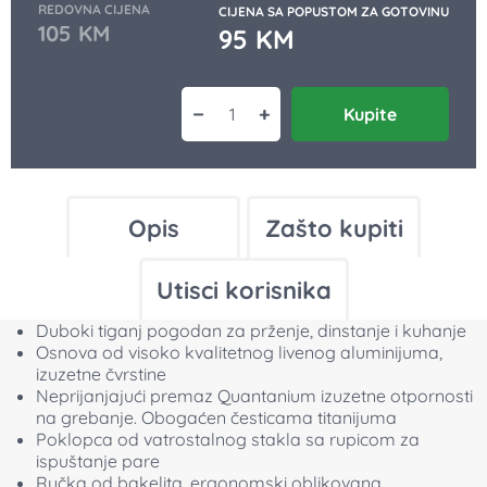
REDOVNA CIJENA
CIJENA SA POPUSTOM ZA GOTOVINU
105
KM
95
KM
−
+
Kupite
Duboki tiganj sa poklopcem Lupo ko
Opis
Zašto kupiti
Utisci korisnika
Duboki tiganj pogodan za prženje, dinstanje i kuhanje
Osnova od visoko kvalitetnog livenog aluminijuma,
izuzetne čvrstine
Neprijanjajući premaz Quantanium izuzetne otpornosti
na grebanje. Obogaćen česticama titanijuma
Poklopca od vatrostalnog stakla sa rupicom za
ispuštanje pare
Ručka od bakelita, ergonomski oblikovana