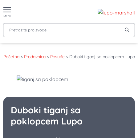
MENI
Pretražite proizvode
Početna
>
Prodavnica
>
Posuđe
>
Duboki tiganj sa poklopcem Lupo
Duboki tiganj sa
poklopcem Lupo