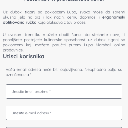
Uz duboki tiganj sa poklopcem Lupo, svako može da spremi
ukusno jelo na brz i lak način, čemu doprinosi i
ergonomski
oblikovana ručka
koja olakšava čitav proces.
U svakom trenutku možete dobiti šansu da steknete nove, ili
poboljšate postojeće kulinarske sposobnosti uz duboki tiganj sa
poklopcem koji možete poručiti putem Lupo Marshall online
prodavnice.
Utisci korisnika
Vaša email adresa neće biti objavljivana.
Neophodna polja su
označena sa
*