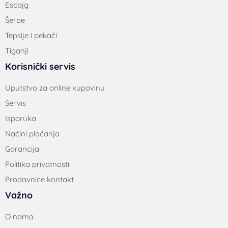
Escajg
Šerpe
Tepsije i pekači
Tiganji
Korisnički servis
Uputstvo za online kupovinu
Servis
Isporuka
Načini plaćanja
Garancija
Politika privatnosti
Prodavnice kontakt
Važno
O nama