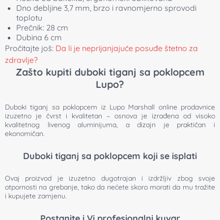
Dno debljine 3,7 mm, brzo i ravnomjerno sprovodi
toplotu
Prečnik: 28 cm
Dubina 6 cm
Pročitajte još:
Da li je neprijanjajuće posuđe štetno za
zdravlje?
Zašto kupiti duboki tiganj sa poklopcem
Lupo?
Duboki tiganj sa poklopcem iz Lupo Marshall online prodavnice
izuzetno je čvrst i kvalitetan – osnova je izrađena od visoko
kvalitetnog livenog aluminijuma, a dizajn je praktičan i
ekonomičan.
Duboki tiganj sa poklopcem koji se isplati
Ovaj proizvod je izuzetno dugotrajan i izdržljiv zbog svoje
otpornosti na grebanje, tako da nećete skoro morati da mu tražite
i kupujete zamjenu.
Postanite i Vi profesionalni kuvar