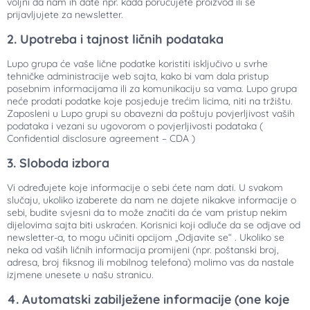
voljni da nam ih date npr. kada poručujete proizvod ili se
prijavljujete za newsletter.
2. Upotreba i tajnost ličnih podataka
Lupo grupa će vaše lične podatke koristiti isključivo u svrhe
tehničke administracije web sajta, kako bi vam dala pristup
posebnim informacijama ili za komunikaciju sa vama. Lupo grupa
neće prodati podatke koje posjeduje trećim licima, niti na tržištu.
Zaposleni u Lupo grupi su obavezni da poštuju povjerljivost vaših
podataka i vezani su ugovorom o povjerljivosti podataka (
Confidential disclosure agreement – CDA )
3. Sloboda izbora
Vi određujete koje informacije o sebi ćete nam dati. U svakom
slučaju, ukoliko izaberete da nam ne dajete nikakve informacije o
sebi, budite svjesni da to može značiti da će vam pristup nekim
dijelovima sajta biti uskraćen. Korisnici koji odluče da se odjave od
newsletter-a,
to mogu učiniti opcijom „Odjavite se“
. Ukoliko se
neka od vaših ličnih informacija promijeni (npr. poštanski broj,
adresa, broj fiksnog ili mobilnog telefona) molimo vas da nastale
izjmene unesete
u
našu stranicu.
4. Automatski zabilježene informacije (one koje