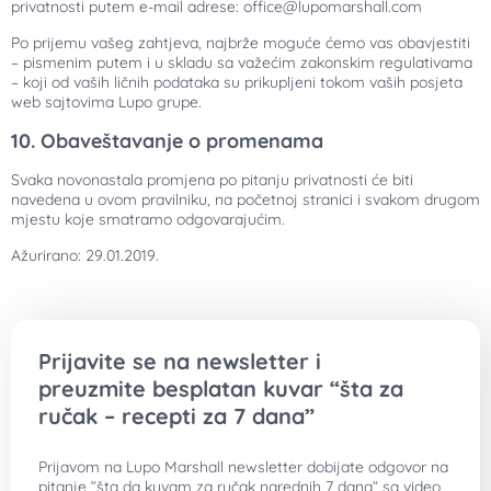
privatnosti putem e-mail adrese: office@lupomarshall.com
Po prijemu vašeg zahtjeva, najbrže moguće ćemo vas obavjestiti
– pismenim putem i u skladu sa važećim zakonskim regulativama
– koji od vaših ličnih podataka su prikupljeni tokom vaših posjeta
web sajtovima Lupo grupe.
10. Obaveštavanje o promenama
Svaka novonastala promjena po pitanju privatnosti će biti
navedena u ovom pravilniku, na početnoj stranici i svakom drugom
mjestu koje smatramo odgovarajućim.
Ažurirano: 29.01.2019.
Prijavite se na newsletter i
preuzmite besplatan kuvar “šta za
ručak – recepti za 7 dana”
Prijavom na Lupo Marshall newsletter dobijate odgovor na
pitanje “šta da kuvam za ručak narednih 7 dana” sa video