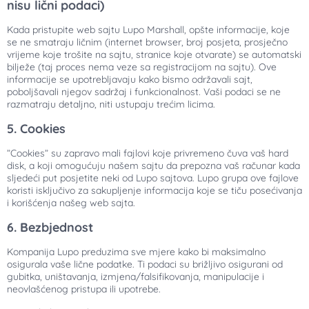
nisu lični podaci)
Kada pristupite web sajtu Lupo Marshall, opšte informacije, koje
se ne smatraju ličnim (internet browser, broj posjeta, prosječno
vrijeme koje trošite na sajtu, stranice koje otvarate) se automatski
bilježe (taj proces nema veze sa registracijom na sajtu). Ove
informacije se upotrebljavaju kako bismo održavali sajt,
poboljšavali njegov sadržaj i funkcionalnost. Vaši podaci se ne
razmatraju detaljno, niti ustupaju trećim licima.
5. Cookies
”Cookies” su zapravo mali fajlovi koje privremeno čuva vaš hard
disk, a koji omogućuju našem sajtu da prepozna vaš računar kada
sljedeći put posjetite neki od Lupo sajtova. Lupo grupa ove fajlove
koristi isključivo za sakupljenje informacija koje se tiču posećivanja
i korišćenja našeg web sajta.
6. Bezbjednost
Kompanija Lupo preduzima sve mjere kako bi maksimalno
osigurala vaše lične podatke. Ti podaci su brižljivo osigurani od
gubitka, uništavanja, izmjena/falsifikovanja, manipulacije i
neovlašćenog pristupa ili upotrebe.