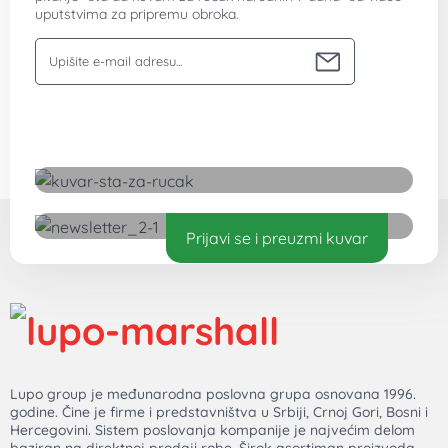
uputstvima za pripremu obroka.
Vaša email adresa
Preuzmite besplatan kuvar
Prijavi se i preuzmi kuvar
Lupo group je međunarodna poslovna grupa osnovana 1996.
godine. Čine je firme i predstavništva u Srbiji, Crnoj Gori, Bosni i
Hercegovini. Sistem poslovanja kompanije je najvećim delom
baziran na direktnoj prodaji robe. Širok asortiman proizvoda