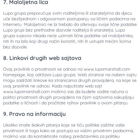
7. Maloljetna lica
Lupo grupa preporučuje svim roditeljima ili starateljima da djecu
uče bezbjednom i odgovornom postupanju sa ličnim podacima na
Internetu. Maloljetnici ne bi
trebalo
da otkrivaju svoje lične podatke
Lupo grupi bez prethodne dozvole roditelja ili staratelja. Lupo
grupa svjesno nikada neće uzimati lične podatke od maloljetnika,
niti ih na bilo koji drugi način koristiti, niti ih ustupiti trećim licima
bez dozvole.
8. Linkovi drugih web sajtova
Ovaj pravilnik o privatnosti se odnosi na www.lupomarshall.com
homepage, koji održava Lupo grupa. Web stranice na našem sajtu
mogu sadržati linkove ka stranicama drugih provajdera, na koje se
ovaj pravilnik ne odnosi. Kada napuštate web sajt
www.lupomarshall.com molimo vas da budete vodite računa o
politici privatnosti drugih provajdera na čijim sajtovima sakupljaju
podatke o ličnosti i da pročitate njihov pravilnik o ovom pitanju.
9. Pravo na informaciju
Ukoliko imate ikakvih pitanja koje se tiču politike zaštite vaše
privatnosti ili toga kako se postupa sa vašim privatnim podacima,
molimo vas da kontaktirate našeg predstavnika za politiku