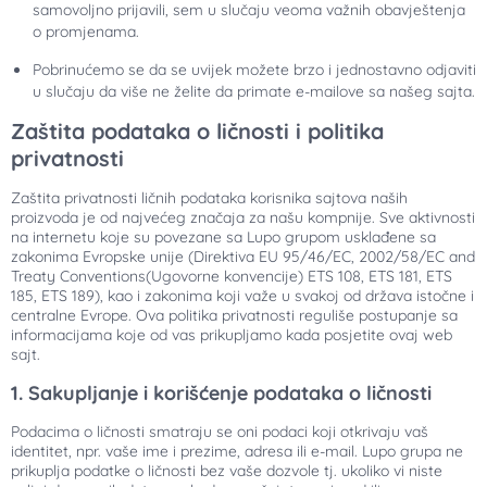
samovoljno prijavili, sem u slučaju veoma važnih obavještenja
o promjenama.
Pobrinućemo se da se uvijek možete brzo i jednostavno odjaviti
u slučaju da više ne želite da primate e-mailove sa našeg sajta.
Zaštita podataka o ličnosti i politika
privatnosti
Zaštita privatnosti ličnih podataka korisnika sajtova naših
proizvoda je od najvećeg značaja za našu kompnije. Sve aktivnosti
na internetu koje su povezane sa Lupo grupom usklađene sa
zakonima Evropske unije (Direktiva EU 95/46/EC, 2002/58/EC and
Treaty Conventions(Ugovorne konvencije) ETS 108, ETS 181, ETS
185, ETS 189), kao i zakonima koji važe u svakoj od država istočne i
centralne Evrope. Ova politika privatnosti reguliše postupanje sa
informacijama koje od vas prikupljamo kada posjetite ovaj web
sajt.
1. Sakupljanje i korišćenje podataka o ličnosti
Podacima o ličnosti smatraju se oni podaci koji otkrivaju vaš
identitet, npr. vaše ime i prezime, adresa ili e-mail. Lupo grupa ne
prikuplja podatke o ličnosti bez vaše dozvole tj. ukoliko vi niste