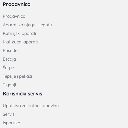
Prodavnica
Prodavnica
Aparati za njegu i ljepotu
Kuhinjski aparati
Mali kućni aparati
Posuđe
Escajg
Šerpe
Tepsije i pekači
Tiganji
Korisnički servis
Uputstvo za online kupovinu
Servis
Isporuka