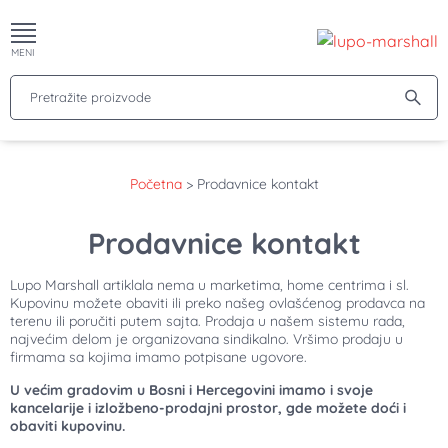
MENI
Pretražite proizvode
Početna
>
Prodavnice kontakt
Prodavnice kontakt
Lupo Marshall artiklala nema u marketima, home centrima i sl.
Kupovinu možete obaviti ili preko našeg ovlašćenog prodavca na
terenu ili poručiti putem sajta. Prodaja u našem sistemu rada,
najvećim delom je organizovana sindikalno. Vršimo prodaju u
firmama sa kojima imamo potpisane ugovore.
U većim gradovim u Bosni i Hercegovini imamo i svoje
kancelarije i izložbeno-prodajni prostor, gde možete doći i
obaviti kupovinu.