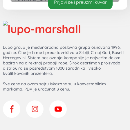
Prijavi se i preuzmi kuvar
Lupo group je međunarodna poslovna grupa osnovana 1996.
godine. Čine je firme i predstavništva u Srbiji, Crnoj Gori, Bosni i
Hercegovini. Sistem poslovanja kompanije je najvećim delom
baziran na direktnoj prodaji robe. Širok asortiman proizvoda
distribuira se posredstvom 1000 saradnika i visoko
kvalifikovanih prezentera.
Sve cene na ovom sajtu iskazane su u konvertabilnim
markama. PDV je uračunat u cenu.