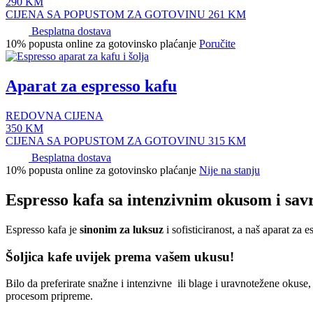
290
KM
CIJENA SA POPUSTOM ZA GOTOVINU
261
KM
Besplatna dostava
10% popusta online za gotovinsko plaćanje
Poručite
Aparat za espresso kafu
REDOVNA CIJENA
350
KM
CIJENA SA POPUSTOM ZA GOTOVINU
315
KM
Besplatna dostava
10% popusta online za gotovinsko plaćanje
Nije na stanju
Espresso kafa sa intenzivnim okusom i s
Espresso kafa je
sinonim za luksuz
i sofisticiranost, a naš aparat za
Šoljica kafe uvijek prema vašem ukusu!
Bilo da preferirate snažne i intenzivne ili blage i uravnotežene oku
procesom pripreme.