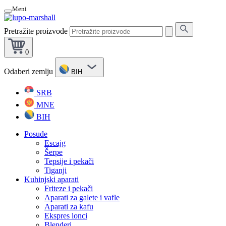
Meni
Pretražite proizvode
0
Odaberi zemlju
BIH
SRB
MNE
BIH
Posuđe
Escajg
Šerpe
Tepsije i pekači
Tiganji
Kuhinjski aparati
Friteze i pekači
Aparati za galete i vafle
Aparati za kafu
Ekspres lonci
Blenderi