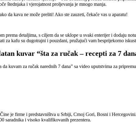
loče štednjaka i vjerojatnost proljevanja je mnogo manja.
tako da kava ne može preliti! Ako ste zauzeti, čekaće vas u aparatu!
rema detaljima, s ciljem da se uklope u svaki enterijer i dodaju notu el
i za kafu su dugotrajni i pouzdani, pružajući vam besprijekorno iskust
latan kuvar “šta za ručak – recepti za 7 dan
ta da kuvam za ručak narednih 7 dana” sa video uputstvima za pripremu
e je firme i predstavništva u Srbiji, Crnoj Gori, Bosni i Hercegovini
00 saradnika i visoko kvalifikovanih prezentera.