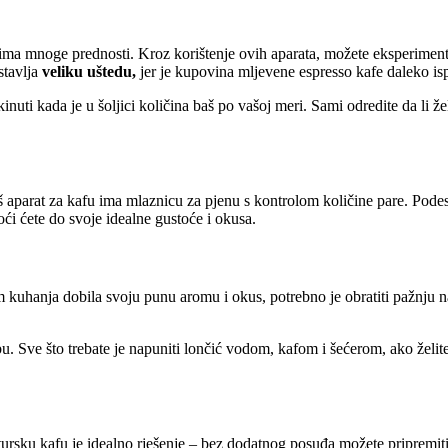
ma mnoge prednosti. Kroz korištenje ovih aparata, možete eksperimentir
stavlja
veliku uštedu,
jer je kupovina mljevene espresso kafe daleko is
ti kada je u šoljici količina baš po vašoj meri. Sami odredite da li želi
š aparat za kafu ima mlaznicu za pjenu s kontrolom količine pare. Pode
ći ćete do svoje idealne gustoće i okusa.
m kuhanja dobila svoju punu aromu i okus, potrebno je obratiti pažnju 
u. Sve što trebate je napuniti lončić vodom, kafom i šećerom, ako želi
tursku kafu je idealno rješenje – bez dodatnog posuđa možete pripremiti