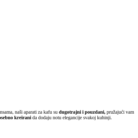
ansama, naši aparati za kafu su
dugotrajni i pouzdani,
pružajući vam
osebno kreirani
da dodaju notu elegancije svakoj kuhinji.