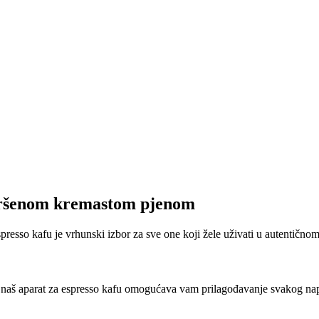
avršenom kremastom pjenom
 espresso kafu je vrhunski izbor za sve one koji žele uživati u autentičn
se, naš aparat za espresso kafu omogućava vam prilagođavanje svakog n