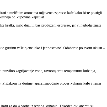
ati s različitim aromama mljevene espresso kafe kako biste postigli
plativija od kupovine kapsula!
te kratki, malo duži ili baš produženi espresso, jer vi najbolje znate
site gustinu vaše pjene lako i jednostavno! Odaberite po svom ukusu –
na pravilno zagrijavanje vode, ravnomjernu temperaturu kuhanja,
te. Pritiskom na dugme, aparat započinje proces kuhanja kafe i nema
 kafu za do 4 osobe iz jednog kuhanja! Također, ovi aparati su