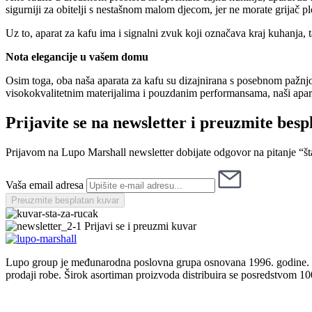
sigurniji za obitelji s nestašnom malom djecom, jer ne morate grijač p
Uz to, aparat za kafu ima i signalni zvuk koji označava kraj kuhanja, 
Nota elegancije u vašem domu
Osim toga, oba naša aparata za kafu su dizajnirana s posebnom pažnjom p
visokokvalitetnim materijalima i pouzdanim performansama, naši aparat
Prijavite se na newsletter i preuzmite besp
Prijavom na Lupo Marshall newsletter dobijate odgovor na pitanje “š
Vaša email adresa
Preuzmite besplatan kuvar
Prijavi se i preuzmi kuvar
Lupo group je međunarodna poslovna grupa osnovana 1996. godine. Čin
prodaji robe. Širok asortiman proizvoda distribuira se posredstvom 10