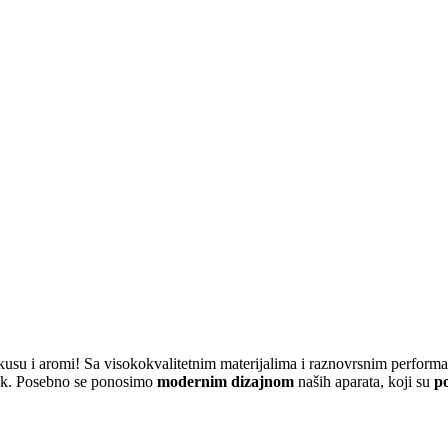
ukusu i aromi! Sa visokokvalitetnim materijalima i raznovrsnim perform
tak. Posebno se ponosimo
modernim dizajnom
naših aparata, koji su
p