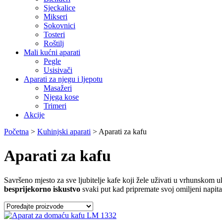
Sjeckalice
Mikseri
Sokovnici
Tosteri
Roštilj
Mali kućni aparati
Pegle
Usisivači
Aparati za njegu i ljepotu
Masažeri
Njega kose
Trimeri
Akcije
Početna
>
Kuhinjski aparati
>
Aparati za kafu
Aparati za kafu
Savršeno mjesto za sve ljubitelje kafe koji žele uživati u vrhunskom 
besprijekorno iskustvo
svaki put kad pripremate svoj omiljeni napi