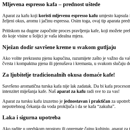
Mljevena espresso kafa – prednost uštede
Aparat za kafu koji
koristi mljevenu espresso kafu
umjesto kapsula i
željeni okus, aromu i jačinu espressa. Osim toga, ovaj tip aparata pred
Pritiskom na dugme započnite proces pravljenja kafe, koji možete prekinu
do koje visine u šoljici je vaša idealna mjera.
Nježan dodir savršene kreme u svakom gutljaju
Ako volite prekrasnu pjenu kapućina, razumijete zašto je važno da va
čvrsta i kompaktna pjena ili pjenušava i kremasta, u svakom slučaju do
Za ljubitelje tradicionalnih okusa domaće kafe!
Savršeno aromatična turska kafa nije lak zadatak. Da bi kafa proceso
intenzitet miješanja kafe. Naš
aparat za kafu
radi sve to za vas!
Aparat za tursku kafu izuzetno je
jednostavan i praktičan
za upotreb
nepotrebnog čekanja da voda proključa i da se kafa “zakuha”.
Laka i sigurna upotreba
Ako radite u uredskom prostoru ili opremate čajnu kuhinju, aparat za 