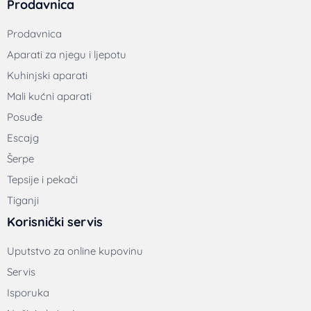
Prodavnica
Prodavnica
Aparati za njegu i ljepotu
Kuhinjski aparati
Mali kućni aparati
Posuđe
Escajg
Šerpe
Tepsije i pekači
Tiganji
Korisnički servis
Uputstvo za online kupovinu
Servis
Isporuka