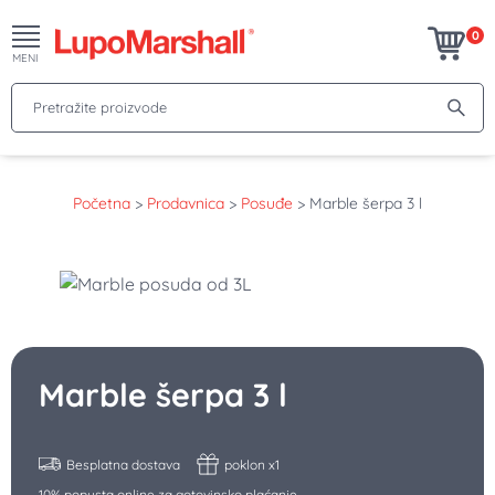
0
MENI
Pretražite proizvode
Početna
>
Prodavnica
>
Posuđe
>
Marble šerpa 3 l
Marble šerpa 3 l
Besplatna dostava
poklon x1
10% popusta online za gotovinsko plaćanje