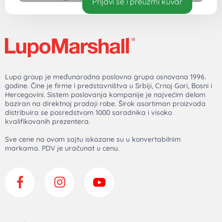
Prijavi se i preuzmi kuvar
Lupo group je međunarodna poslovna grupa osnovana 1996.
godine. Čine je firme i predstavništva u Srbiji, Crnoj Gori, Bosni i
Hercegovini. Sistem poslovanja kompanije je najvećim delom
baziran na direktnoj prodaji robe. Širok asortiman proizvoda
distribuira se posredstvom 1000 saradnika i visoko
kvalifikovanih prezentera.
Sve cene na ovom sajtu iskazane su u konvertabilnim
markama. PDV je uračunat u cenu.