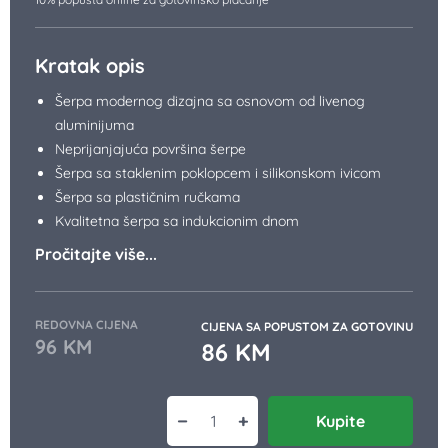
Kratak opis
Šerpa modernog dizajna sa osnovom od livenog
aluminijuma
Neprijanjajuća površina šerpe
Šerpa sa staklenim poklopcem i silikonskom ivicom
Šerpa sa plastičnim ručkama
Kvalitetna šerpa sa indukcionim dnom
Pročitajte više...
REDOVNA CIJENA
CIJENA SA POPUSTOM ZA GOTOVINU
96
KM
86
KM
−
+
Kupite
Marble šerpa 3 l količina