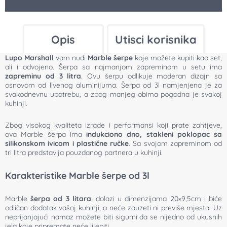
Opis
Utisci korisnika
Lupo Marshall
vam nudi
Marble šerpe
koje možete kupiti kao set,
ali i odvojeno. Šerpa sa najmanjom zapreminom u setu ima
zapreminu od 3 litra
. Ovu šerpu odlikuje moderan dizajn sa
osnovom od livenog aluminijuma. Šerpa od 3l namjenjena je za
svakodnevnu upotrebu, a zbog manjeg obima pogodna je svakoj
kuhinji.
Zbog visokog kvaliteta izrade i performansi koji prate zahtjeve,
ova Marble šerpa ima
indukciono dno, stakleni poklopac sa
silikonskom ivicom i plastične ručke
. Sa svojom zapreminom od
tri litra predstavlja pouzdanog partnera u kuhinji.
Karakteristike Marble šerpe od 3l
Marble
šerpa od 3 litara
, dolazi u dimenzijama 20×9,5cm i biće
odličan dodatak vašoj kuhinji, a neće zauzeti ni previše mjesta. Uz
neprijanjajući namaz možete biti sigurni da se nijedno od ukusnih
jela koje pripremate neće lijepiti.