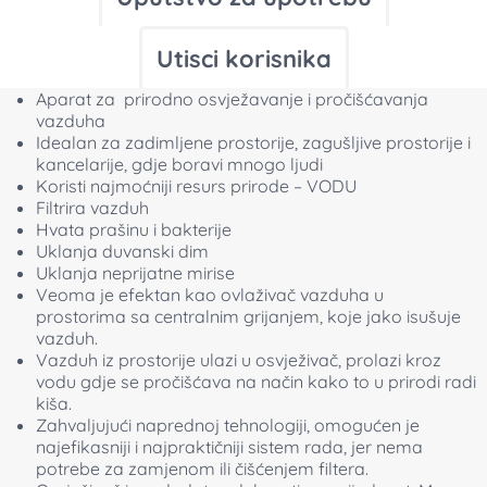
Aparat za prirodno osvježavanje i pročišćavanja
vazduha
Idealan za zadimljene prostorije, zagušljive prostorije i
kancelarije, gdje boravi mnogo ljudi
Koristi najmoćniji resurs prirode – VODU
Filtrira vazduh
Hvata prašinu i bakterije
Uklanja duvanski dim
Uklanja neprijatne mirise
Veoma je efektan kao ovlaživač vazduha u
prostorima sa centralnim grijanjem, koje jako isušuje
vazduh.
Vazduh iz prostorije ulazi u osvježivač, prolazi kroz
vodu gdje se pročišćava na način kako to u prirodi radi
kiša.
Zahvaljujući naprednoj tehnologiji, omogućen je
najefikasniji i najpraktičniji sistem rada, jer nema
potrebe za zamjenom ili čišćenjem filtera.
Osvježivač ima dodatnu dekorativnu vrijednost. Mogu
se uključiti svjetlosne lampice koje vodi daju plavi,
crveni ili zeleni odsjaj i uljepšavaju ambijent.
Napajanje: 220V, 50Hz, 20W