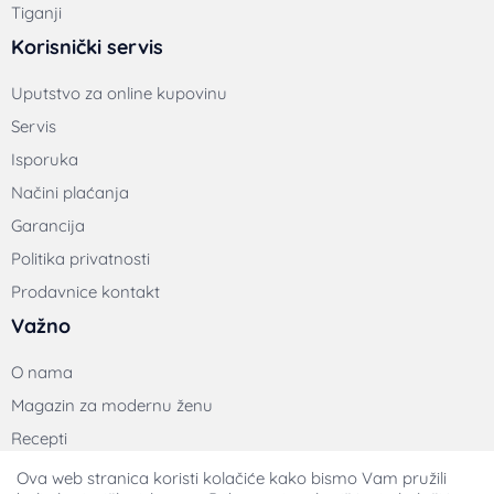
Uputstvo za online kupovinu
Servis
Isporuka
Načini plaćanja
Garancija
Politika privatnosti
Prodavnice kontakt
Važno
O nama
Magazin za modernu ženu
Recepti
Poslovni podaci
Lupo Hepok doo
© 2018-2026 Lupo Marshall Online Shop | Sva prava zadržana | Izrada
Ova web stranica koristi kolačiće kako bismo Vam pružili
internet prodavnica:
Avokado.rs