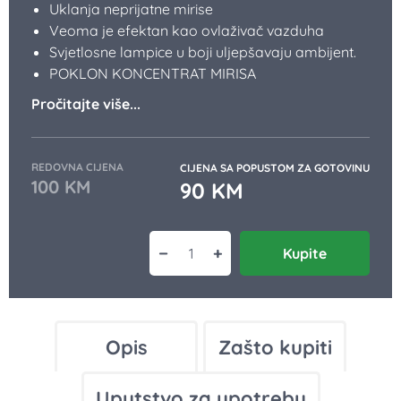
POKLON KONCENTRAT MIRISA
Pročitajte više...
REDOVNA CIJENA
CIJENA SA POPUSTOM ZA GOTOVINU
100
KM
90
KM
−
+
Kupite
Osvježivač vazduha KS-02LN količin
Opis
Zašto kupiti
Uputstvo za upotrebu
Utisci korisnika