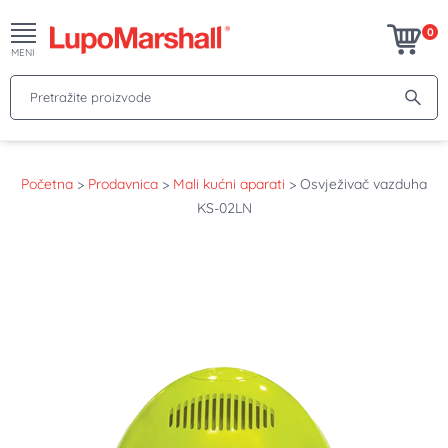
0
MENI
Pretražite proizvode
Početna
>
Prodavnica
>
Mali kućni aparati
>
Osvježivač vazduha
KS-02LN