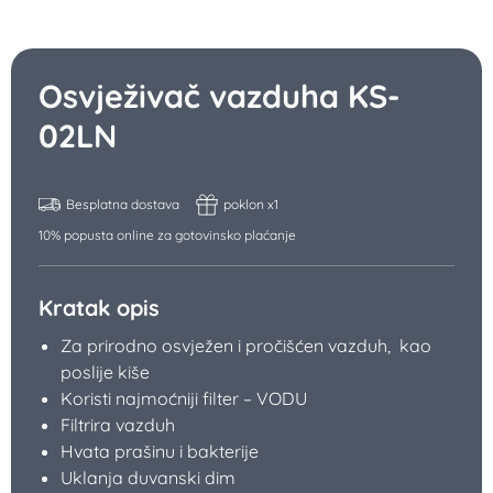
Osvježivač vazduha KS-
02LN
Besplatna dostava
poklon x1
10% popusta online za gotovinsko plaćanje
Kratak opis
Za prirodno osvježen i pročišćen vazduh, kao
poslije kiše
Koristi najmoćniji filter – VODU
Filtrira vazduh
Hvata prašinu i bakterije
Uklanja duvanski dim
Uklanja neprijatne mirise
Veoma je efektan kao ovlaživač vazduha
Svjetlosne lampice u boji uljepšavaju ambijent.