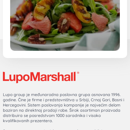
Lupo group je međunarodna poslovna grupa osnovana 1996.
godine. Čine je firme i predstavništva u Srbiji, Crnoj Gori, Bosni i
Hercegovini. Sistem poslovanja kompanije je najvećim delom
baziran na direktnoj prodaji robe. Širok asortiman proizvoda
distribuira se posredstvom 1000 saradnika i visoko
kvalifikovanih prezentera.
Sve cene na ovom sajtu iskazane su u konvertabilnim
markama. PDV je uračunat u cenu.