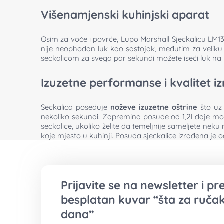
Višenamjenski kuhinjski aparat
Osim za voće i povrće, Lupo Marshall Sjeckalicu LM131
nije neophodan luk kao sastojak, međutim za veliku
seckalicom za svega par sekundi možete iseći luk na na
Izuzetne performanse i kvalitet i
Seckalica poseduje
noževe izuzetne oštrine
što u
nekoliko sekundi. Zapremina posude od 1,2l daje mo
seckalice, ukoliko želite da temeljnije sameljete ne
koje mjesto u kuhinji. Posuda sjeckalice izrađena je 
Prijavite se na newsletter i p
besplatan kuvar “šta za ručak
dana”