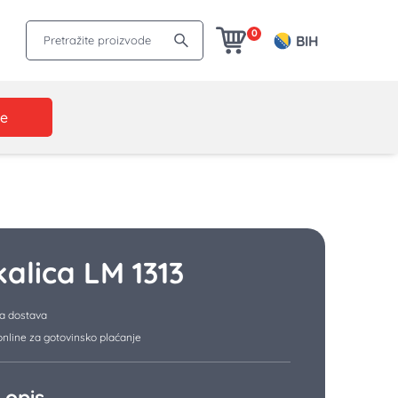
Pretražite proizvode
0
BIH
je
kalica LM 1313
a dostava
nline za gotovinsko plaćanje
 opis