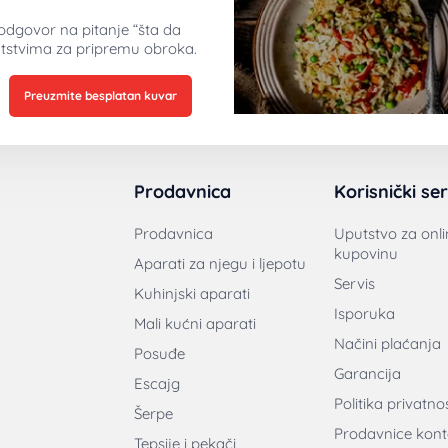
odgovor na pitanje “šta da
tstvima za pripremu obroka.
Preuzmite besplatan kuvar
Prodavnica
Korisnički ser
Prodavnica
Uputstvo za onli
kupovinu
Aparati za njegu i ljepotu
Servis
Kuhinjski aparati
Isporuka
Mali kućni aparati
Načini plaćanja
Posuđe
Garancija
Escajg
Politika privatnos
Šerpe
Prodavnice kont
Tepsije i pekači