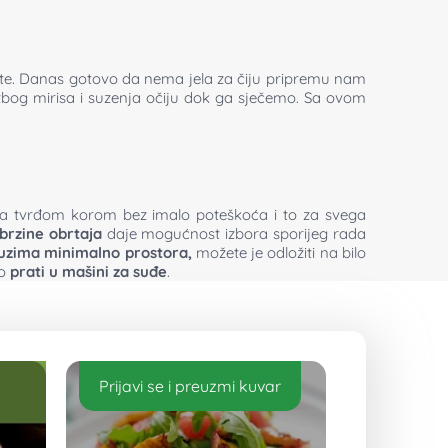
alate. Danas gotovo da nema jela za čiju pripremu nam
zbog mirisa i suzenja očiju dok ga sječemo. Sa ovom
a tvrđom korom bez imalo poteškoća i to za svega
 brzine obrtaja
daje mogućnost izbora sporijeg rada
uzima minimalno prostora,
možete je odložiti na bilo
no
prati u mašini za suđe
.
Prijavi se i preuzmi kuvar