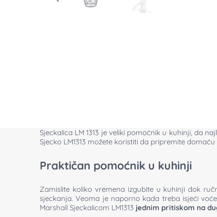
Sjeckalica LM 1313 je veliki pomoćnik u kuhinji, da naj
Sjecko LM1313 možete koristiti da pripremite domaću p
Praktičan pomoćnik u kuhinji
Zamislite koliko vremena izgubite u kuhinji dok ru
sjeckanja. Veoma je naporno kada treba isjeći voće
Marshall Sjeckalicom LM1313
jednim pritiskom na d