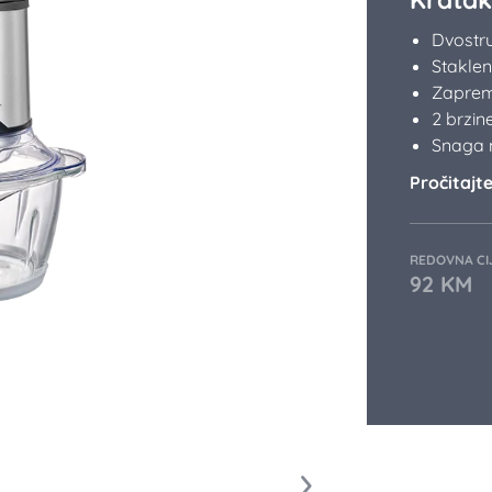
Dvostru
Stakle
Zapremi
2 brzin
Snaga 
Pročitajte 
REDOVNA CI
92
KM