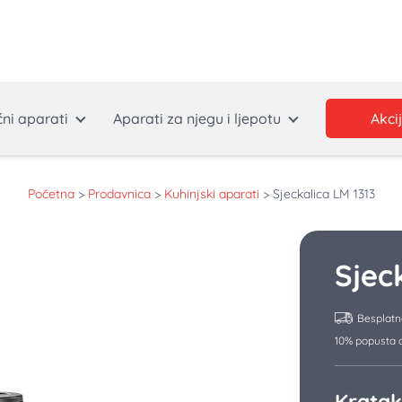
ćni aparati
Aparati za njegu i ljepotu
Akci
Početna
>
Prodavnica
>
Kuhinjski aparati
>
Sjeckalica LM 1313
Sjec
Besplatn
10% popusta o
Kratak