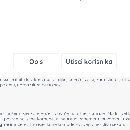
Opis
Utisci korisnika
lakše usitnite luk, korjenaste biljke, povrće, voće, začinsko bilje i
aštetu, namaz ili za pesto sos.
čno, nožem, sjeckate voće i povrće na sitne komade. Mada, vel
 i povrće na sitne komade, a ne treba zanemariti ni zamor ruke
ugme
imaćete sitno isjeckane komade za svega nekoliko sekundi.