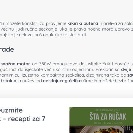
3 možete koristiti i za pravljenje
kikiriki putera
ili preliva za s
 većinu ljudi ručno seckanje luka je prava noćna mora upravo 
jsitnije delove, baš onako kako ste i hteli.
zrade
z
snažan motor
od 350W omogućava da usitnite čak i povrće s
gućnost da isjeckate veću količinu odjednom. Prekidač sa
dvije
ku namirnicu. Izuzetno kompaktna seckalica, dizajnirana tako da
za
od
stakla
, a noževi od
nerđajućeg čelika
čime ih možete bezbriž
reuzmite
 – recepti za 7