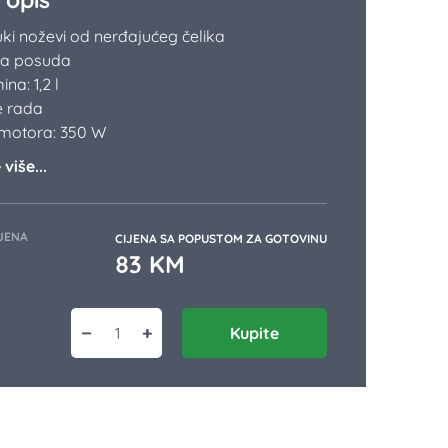
ki noževi od nerđajućeg čelika
na posuda
na: 1,2 l
e rada
motora: 350 W
više...
JENA
CIJENA SA POPUSTOM ZA GOTOVINU
83
KM
−
+
Kupite
Sjeckalica LM 1313 količina